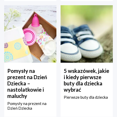
Pomysły na
5 wskazówek, jakie
prezent na Dzień
i kiedy pierwsze
Dziecka –
buty dla dziecka
nastolatkowie i
wybrać
maluchy
Pierwsze buty dla dziecka
Pomysły na prezent na
Dzień Dziecka