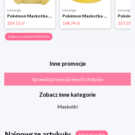
Limango
Limango
Limango
Pokémon Maskotka "Pikachu" - 3+ rozmiar: onesize
Pokémon Maskotka "Pikachu" - 3+ rozmiar: onesize
259.13 zł
108.74 zł
257.31 z
Zobacz markę POKEMON
Inne promocje
Sprawdź promocje innych sklepów
Zobacz inne kategorie
Maskotki
Najnowsze artykuły
Pokaż wszystkie