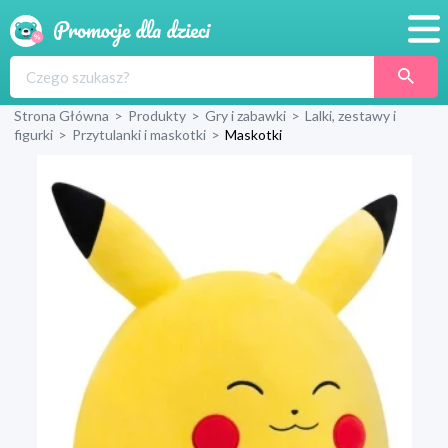
Promocje
Strona Główna
>
Produkty
>
Gry i zabawki
>
Lalki, zestawy i
Produkty
figurki
>
Przytulanki i maskotki
>
Maskotki
Sklepy
Blog
Wyprawka