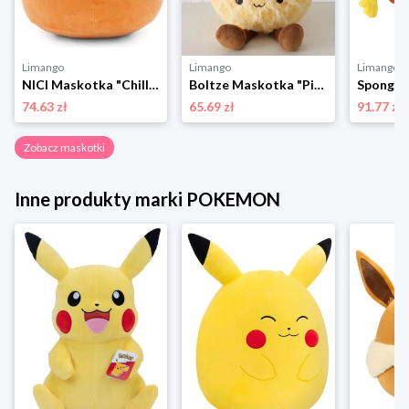
Limango
Limango
Limango
NICI Maskotka "Chill-NICI Fox" - 0+ rozmiar: onesize
Boltze Maskotka "Piney" w kolorze żółtym - 0+ rozmiar: onesize
74.63 zł
65.69 zł
91.77 zł
Zobacz maskotki
Inne produkty marki POKEMON