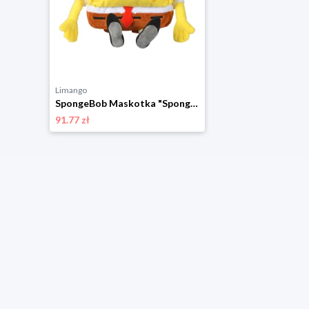
Limango
SpongeBob Maskotka "SpongeBob" - 0+ rozmiar: onesize
91.77 zł