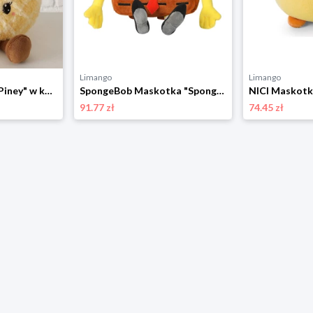
Limango
Limango
Boltze Maskotka "Piney" w kolorze żółtym - 0+ rozmiar: onesize
SpongeBob Maskotka "SpongeBob" - 0+ rozmiar: onesize
91.77 zł
74.45 zł