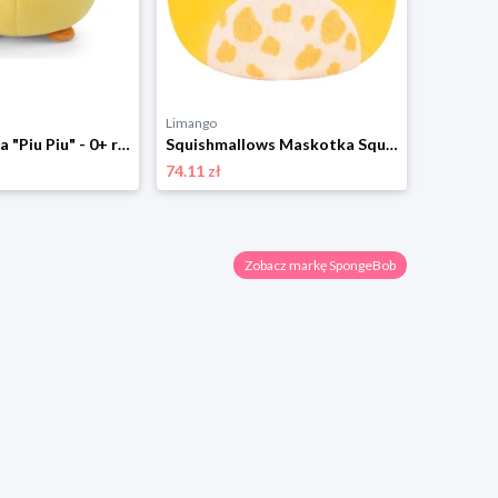
Limango
Limango
NICI Maskotka "Piu Piu" - 0+ rozmiar: onesize
Squishmallows Maskotka Squishmallows "Miel" - 3+ rozmiar: onesize
74.11 zł
37.03 zł
Zobacz markę SpongeBob