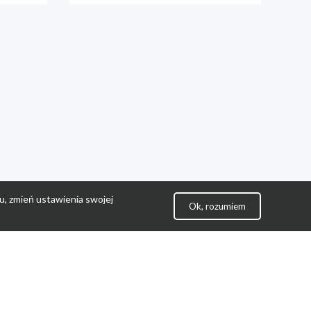
u, zmień ustawienia swojej
Ok, rozumiem
lityka Prywatności