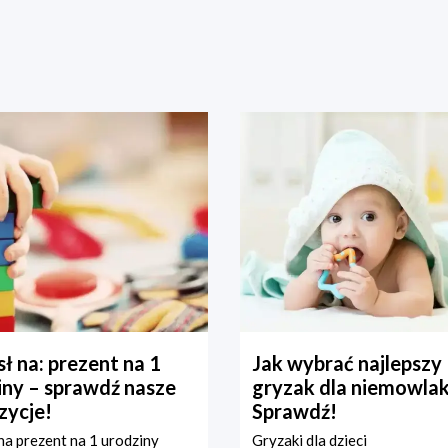
ł na: prezent na 1
Jak wybrać najlepszy
iny – sprawdź nasze
gryzak dla niemowla
zycje!
Sprawdź!
a prezent na 1 urodziny
Gryzaki dla dzieci