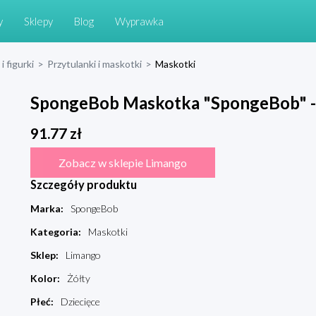
y
Sklepy
Blog
Wyprawka
i figurki
>
Przytulanki i maskotki
>
Maskotki
SpongeBob Maskotka "SpongeBob" - 
91.77
zł
Zobacz w sklepie Limango
Szczegóły produktu
Marka
:
SpongeBob
Kategoria
:
Maskotki
Sklep
:
Limango
Kolor
:
Żółty
Płeć
:
Dziecięce