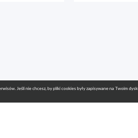
rwisów. Jeśli nie chcesz, by pliki cookies były zapisywane na Twoim dysk
a
Przepisy dla dzieci
Po