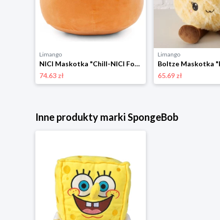
Limango
Limango
Pokémon Maskotka "Pikachu" - 3+ rozmiar: onesize
NICI Maskotka "Chill-NICI Fox" - 0+ rozmiar: onesize
74.63 zł
65.69 zł
Inne produkty marki SpongeBob