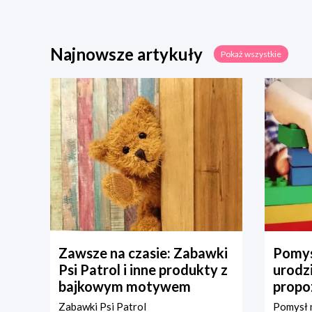
Najnowsze artykuły
Pokaż wszystkie
Zawsze na czasie: Zabawki
Pomys
Psi Patrol i inne produkty z
urodz
bajkowym motywem
propo
Zabawki Psi Patrol
Pomysł n