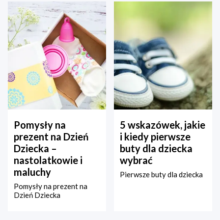
Pomysły na
5 wskazówek, jakie
prezent na Dzień
i kiedy pierwsze
Dziecka –
buty dla dziecka
nastolatkowie i
wybrać
maluchy
Pierwsze buty dla dziecka
Pomysły na prezent na
Dzień Dziecka