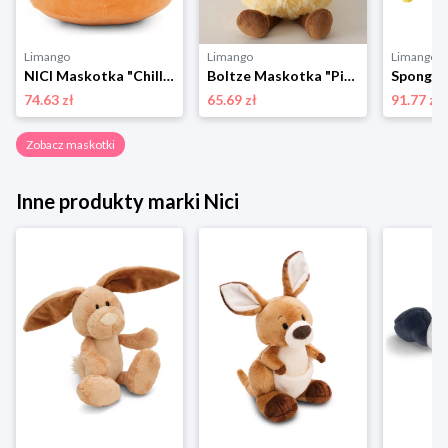
Limango
Limango
Limango
NICI Maskotka "Chill-NICI Fox" - 0+ rozmiar: onesize
Boltze Maskotka "Piney" w kolorze żółtym - 0+ rozmiar: onesize
74.63 zł
65.69 zł
91.77 zł
Zobacz maskotki
Inne produkty marki Nici