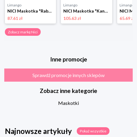
Limango
Limango
Limango
NICI Maskotka "Rabbit Ralf" - 0+ rozmiar: onesize
NICI Maskotka "Kangaroo Kelly" - 0+ rozmiar: onesize
87.61 zł
105.63 zł
65.69 zł
Zobacz markę Nici
Inne promocje
Sprawdź promocje innych sklepów
Zobacz inne kategorie
Maskotki
Najnowsze artykuły
Pokaż wszystkie