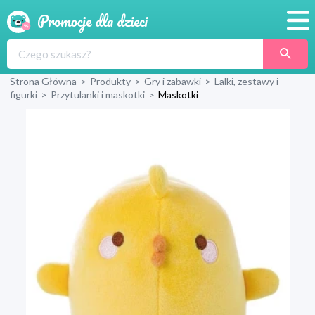
Promocje
Strona Główna
>
Produkty
>
Gry i zabawki
>
Lalki, zestawy i
Produkty
figurki
>
Przytulanki i maskotki
>
Maskotki
Sklepy
Blog
Wyprawka