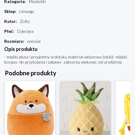
Kategoria
:
Maskotki
Sklep
:
Limango
Kolor
:
Żółty
Płeć
:
Dziecięce
Rozmiary
:
onesize
Opis produktu
- miękki plusz i przyjemny w dotyku materiał welurowy (nicki)- miękki
korpus- do przytulania i zabawy- zalecenia wiekowe: od urodzenia
Podobne produkty