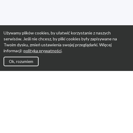
Używamy plików cookies, by ułatwić korzystanie z naszych
serwisów. Jeśli nie chcesz, by pliki cookies były zapisywane na
Twoim dysku, zmień ustawienia swojej przeglądarki. Więcej
informacji:
polityka prywatności
.
Ok, rozumiem