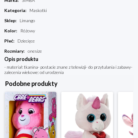
Marka
:
SIMBA
Kategoria
:
Maskotki
Sklep
:
Limango
Kolor
:
Różowy
Płeć
:
Dziecięce
Rozmiary
:
onesize
Opis produktu
- materiał: tkanina- postacie znane z telewizji- do przytulania i zabawy-
zalecenia wiekowe: od urodzenia
Podobne produkty