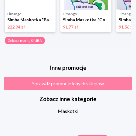
Limango
Limango
Limango
Simba Maskotka "Baby Boo" - 3+ rozmiar: onesize
Simba Maskotka "Good Luck Bear" - 0+ rozmiar: onesize
222.94 zł
91.77 zł
91.56 zł
Zobacz markę SIMBA
Inne promocje
Sprawdź promocje innych sklepów
Zobacz inne kategorie
Maskotki