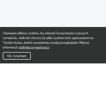
Używamy plików cookies, by ułatwić korzystanie z naszych
serwisów. Jeśli nie chcesz, by pliki cookies były zapisywane na
Twoim dysku, zmień ustawienia swojej przeglądarki. Więcej
informacji:
polityka prywatności
.
Ok, rozumiem