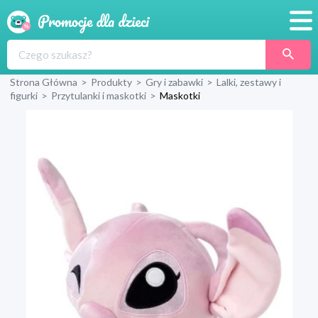
Promocje
Strona Główna
>
Produkty
>
Gry i zabawki
>
Lalki, zestawy i
Produkty
figurki
>
Przytulanki i maskotki
>
Maskotki
Sklepy
Blog
Wyprawka