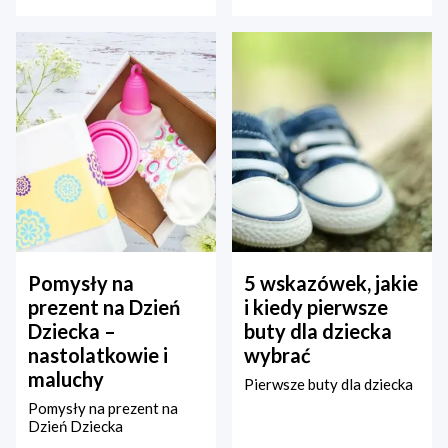
Pomysły na
5 wskazówek, jakie
prezent na Dzień
i kiedy pierwsze
Dziecka –
buty dla dziecka
nastolatkowie i
wybrać
maluchy
Pierwsze buty dla dziecka
Pomysły na prezent na
Dzień Dziecka