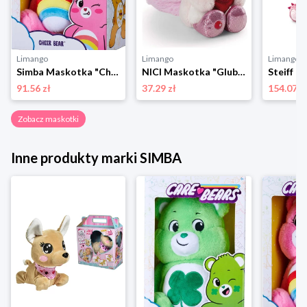
Limango
Limango
Limango
Simba Maskotka "Cheer Bear" - 0+ rozmiar: onesize
NICI Maskotka "Glubschis - Unicorn Wubbi Wub" - 0+ rozmiar: onesize
91.56 zł
37.29 zł
154.07 z
Zobacz maskotki
Inne produkty marki SIMBA