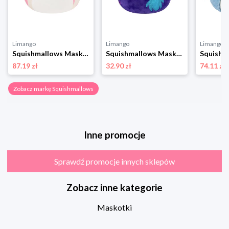
Limango
Limango
Limango
Squishmallows Maskotka "Mondy - Hot Pink And White Sea Cow" - 3+ rozmiar: onesize
Squishmallows Maskotka "Spidey and His Amazing Friends" - 3+ (produkt niespodzianka) rozmiar: onesize
87.19 zł
32.90 zł
74.11 zł
Zobacz markę Squishmallows
Inne promocje
Sprawdź promocje innych sklepów
Zobacz inne kategorie
Maskotki