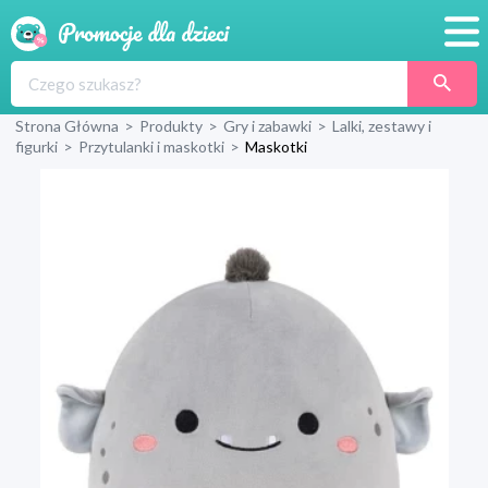
Promocje
Strona Główna
>
Produkty
>
Gry i zabawki
>
Lalki, zestawy i
Produkty
figurki
>
Przytulanki i maskotki
>
Maskotki
Sklepy
Blog
Wyprawka