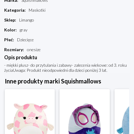
Marka
:
Squishmallows
Kategoria
:
Maskotki
Sklep
:
Limango
Kolor
:
gray
Płeć
:
Dziecięce
Rozmiary
:
onesize
Opis produktu
- miękki plusz- do przytulania i zabawy- zalecenia wiekowe: od 3. roku
życiaUwaga: Produkt nieodpowiedni dla dzieci poniżej 3 lat.
Inne produkty marki Squishmallows