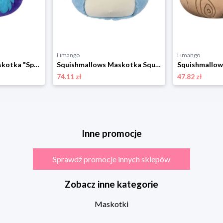
Limango
Limango
Squishmallows Maskotka "Spidey and His Amazing Friends" - 3+ (produkt niespodzianka) rozmiar: onesize
Squishmallows Maskotka Squishmallows "Harvey" - 3+ rozmiar: onesize
74.11 zł
47.82 zł
Inne promocje
Sprawdź promocje innych sklepów
Zobacz inne kategorie
Maskotki