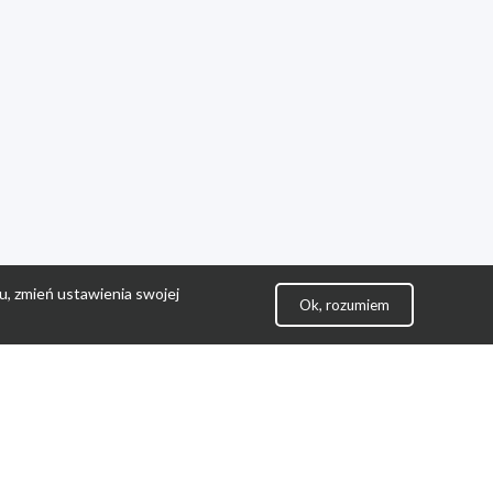
u, zmień ustawienia swojej
Ok, rozumiem
lityka Prywatności
ontakt