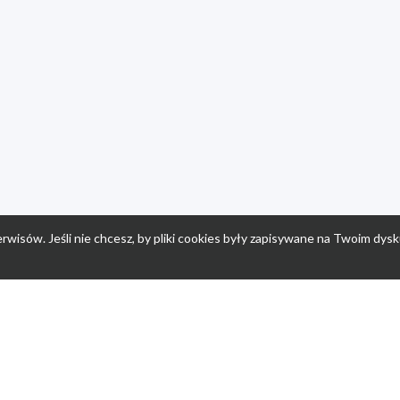
rwisów. Jeśli nie chcesz, by pliki cookies były zapisywane na Twoim dysk
a
Przepisy dla dzieci
Po
Nuumi.pl - moda online
K