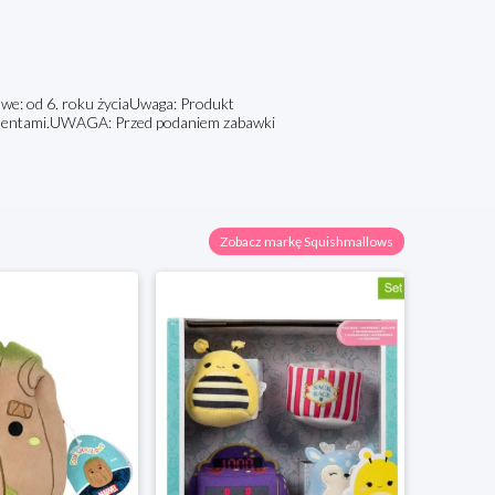
kowe: od 6. roku życiaUwaga: Produkt
elementami.UWAGA: Przed podaniem zabawki
Zobacz markę Squishmallows