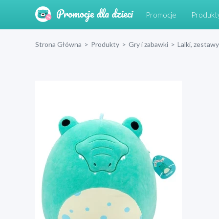
Promocje
Produkt
Strona Główna
>
Produkty
>
Gry i zabawki
>
Lalki, zestawy 