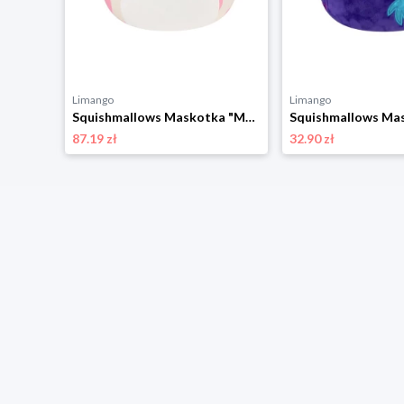
Limango
Limango
Squishmallows Maskotka "Little Push" - wys. 8 cm - 0+ (produkt niespodzianka) rozmiar: onesize
Squishmallows Maskotka "Mondy - Hot Pink And White Sea Cow" - 3+ rozmiar: onesize
87.19 zł
32.90 zł