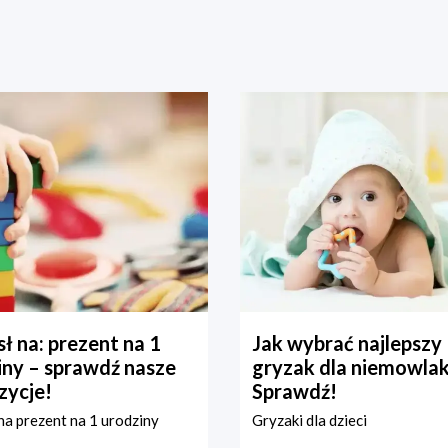
ł na: prezent na 1
Jak wybrać najlepszy
iny – sprawdź nasze
gryzak dla niemowla
zycje!
Sprawdź!
a prezent na 1 urodziny
Gryzaki dla dzieci