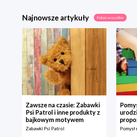
Najnowsze artykuły
Pokaż wszystkie
Zawsze na czasie: Zabawki
Pomys
Psi Patrol i inne produkty z
urodz
bajkowym motywem
propo
Zabawki Psi Patrol
Pomysł n