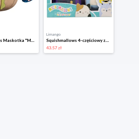
Limango
Limango
Squishmallows Maskotka "Marvel - Groot" - 3+ rozmiar: onesize
Squishmallows 4-częściowy zestaw Micromallows w różnych kolorach - 6+ rozmiar: onesize
43.57 zł
91.34 zł