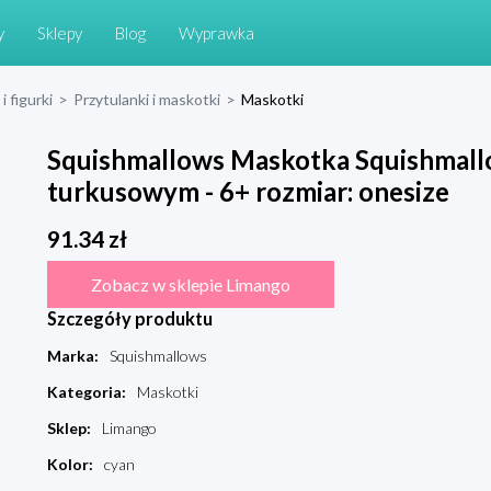
y
Sklepy
Blog
Wyprawka
i figurki
>
Przytulanki i maskotki
>
Maskotki
Squishmallows Maskotka Squishmall
turkusowym - 6+ rozmiar: onesize
91.34
zł
Zobacz w sklepie Limango
Szczegóły produktu
Marka
:
Squishmallows
Kategoria
:
Maskotki
Sklep
:
Limango
Kolor
:
cyan