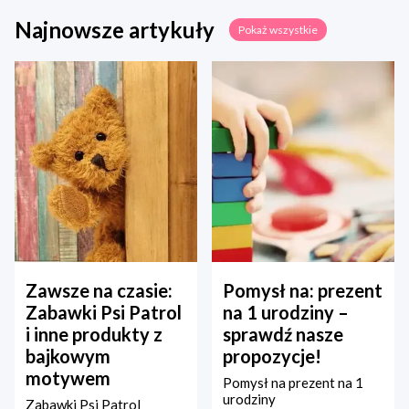
Najnowsze artykuły
Pokaż wszystkie
Zawsze na czasie:
Pomysł na: prezent
Zabawki Psi Patrol
na 1 urodziny –
i inne produkty z
sprawdź nasze
bajkowym
propozycje!
motywem
Pomysł na prezent na 1
urodziny
Zabawki Psi Patrol