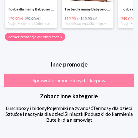
Torba dla mamy Babyono 1505/01 Comfort Icoinic 5/5
Torba dla mamy Babyono 1507/01 Comfort Chic w super cenie
129.90 zł
159.90 zł*
119.90 zł
149.90 zł*
249.00 zł
*najniższa cena z 30 dni przed obniżką
*najniższa cena z 30 dni przed obniżką
Zobacz promocje w Komputronik
Inne promocje
Sprawdź promocje innych sklepów
Zobacz inne kategorie
Lunchboxy i bidony
Pojemniki na żywność
Termosy dla dzieci
Sztućce i naczynia dla dzieci
Śliniaczki
Poduszki do karmienia
Butelki dla niemowląt