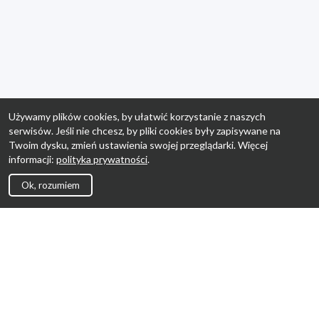
Używamy plików cookies, by ułatwić korzystanie z naszych
serwisów. Jeśli nie chcesz, by pliki cookies były zapisywane na
Twoim dysku, zmień ustawienia swojej przeglądarki. Więcej
informacji:
polityka prywatności
.
Ok, rozumiem