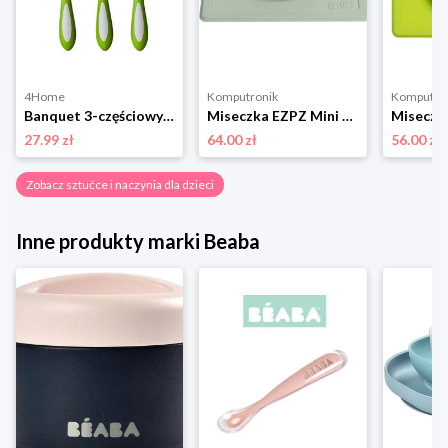
4Home
Komputronik
Komputro
Banquet 3-częściowy zestaw sztućców dla dzieci Frog, zielony
Miseczka EZPZ Mini Bowl 2w1 + Podkładka pastelowy zielony
27.99 zł
64.00 zł
56.00 zł
Zobacz sztućce i naczynia dla dzieci
Inne produkty marki Beaba