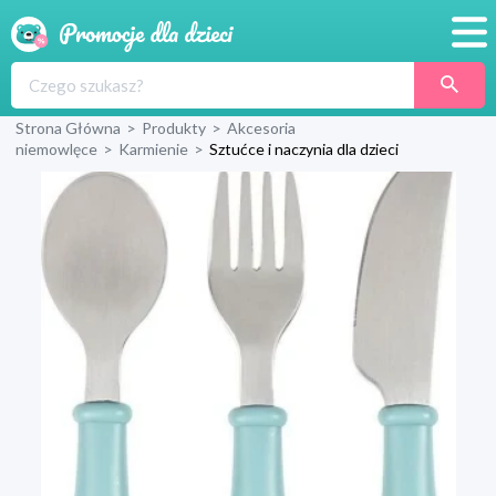
Promocje
Strona Główna
>
Produkty
>
Akcesoria
Produkty
niemowlęce
>
Karmienie
>
Sztućce i naczynia dla dzieci
Sklepy
Blog
Wyprawka