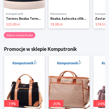
Komputronik
MamaGama
Komputro
Termos Beaba Termos 500 ml Light Pink/Night Blue granatowy
Beaba, Łyżeczka silikonowa old pink 4m+
121.00 zł
31.00 zł
174.57 z
Zobacz markę Beaba
Promocje w sklepie Komputronik
-
19
%
-
20
%
-
24
%