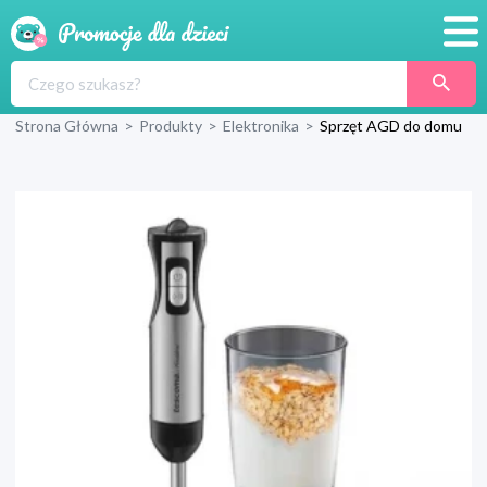
Promocje
Strona Główna
>
Produkty
>
Elektronika
>
Sprzęt AGD do domu
Produkty
Sklepy
Blog
Wyprawka