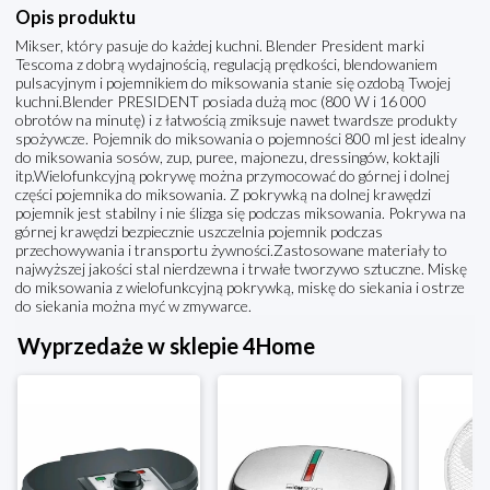
Opis produktu
Mikser, który pasuje do każdej kuchni. Blender President marki
Tescoma z dobrą wydajnością, regulacją prędkości, blendowaniem
pulsacyjnym i pojemnikiem do miksowania stanie się ozdobą Twojej
kuchni.Blender PRESIDENT posiada dużą moc (800 W i 16 000
obrotów na minutę) i z łatwością zmiksuje nawet twardsze produkty
spożywcze. Pojemnik do miksowania o pojemności 800 ml jest idealny
do miksowania sosów, zup, puree, majonezu, dressingów, koktajli
itp.Wielofunkcyjną pokrywę można przymocować do górnej i dolnej
części pojemnika do miksowania. Z pokrywką na dolnej krawędzi
pojemnik jest stabilny i nie ślizga się podczas miksowania. Pokrywa na
górnej krawędzi bezpiecznie uszczelnia pojemnik podczas
przechowywania i transportu żywności.Zastosowane materiały to
najwyższej jakości stal nierdzewna i trwałe tworzywo sztuczne. Miskę
do miksowania z wielofunkcyjną pokrywką, miskę do siekania i ostrze
do siekania można myć w zmywarce.
Wyprzedaże w sklepie 4Home