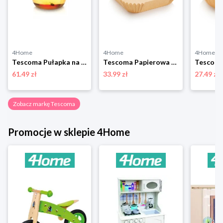
4Home
4Home
4Home
Tescoma Pułapka na osy,
Tescoma Papierowa forma do smażenia kwadratowaDELICIA 23 x 23 cm, 50 szt., 23 x 23 cm
61.49 zł
33.99 zł
27.49 zł
Zobacz markę Tescoma
Promocje w sklepie 4Home