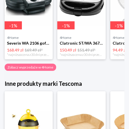
-
1
%
-
1
%
-
1
%
4Home
4Home
4Home
Severin WA 2106 gofrownica duo, czarny
Clatronic ST/WA 3670 Opiekacz do kanapek
168.49 zł
169.49 zł*
150.49 zł
151.49 zł*
94.49 zł
*najniższa cena z 30 dni przed obniżką
*najniższa cena z 30 dni przed obniżką
Zobacz wyprzedaże w 4Home
Inne produkty marki Tescoma