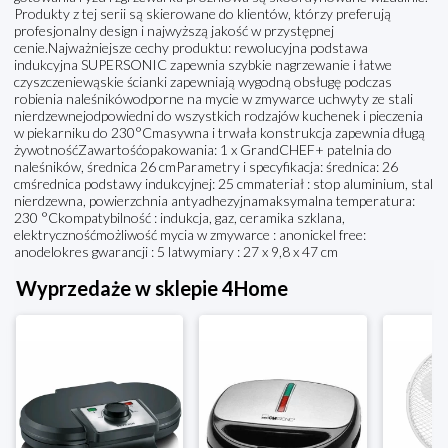
Produkty z tej serii są skierowane do klientów, którzy preferują
profesjonalny design i najwyższą jakość w przystępnej
cenie.Najważniejsze cechy produktu: rewolucyjna podstawa
indukcyjna SUPERSONIC zapewnia szybkie nagrzewanie i łatwe
czyszczeniewąskie ścianki zapewniają wygodną obsługę podczas
robienia naleśnikówodporne na mycie w zmywarce uchwyty ze stali
nierdzewnejodpowiedni do wszystkich rodzajów kuchenek i pieczenia
w piekarniku do 230°Cmasywna i trwała konstrukcja zapewnia długą
żywotnośćZawartośćopakowania: 1 x GrandCHEF+ patelnia do
naleśników, średnica 26 cmParametry i specyfikacja: średnica: 26
cmśrednica podstawy indukcyjnej: 25 cmmateriał : stop aluminium, stal
nierdzewna, powierzchnia antyadhezyjnamaksymalna temperatura:
230 °Ckompatybilność : indukcja, gaz, ceramika szklana,
elektrycznośćmożliwość mycia w zmywarce : anonickel free:
anodelokres gwarancji : 5 latwymiary : 27 x 9,8 x 47 cm
Wyprzedaże w sklepie 4Home