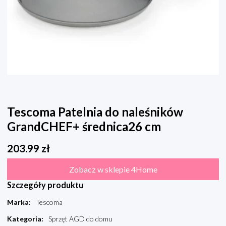
Tescoma Patelnia do naleśników
GrandCHEF+ średnica26 cm
203.99
zł
Zobacz w sklepie 4Home
Szczegóły produktu
Marka
:
Tescoma
Kategoria
:
Sprzęt AGD do domu