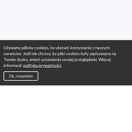
Używamy plików cookies, by ułatwić korzystanie z naszych
serwisów. Jeśli nie chcesz, by pliki cookies były zapisywane na
Twoim dysku, zmień ustawienia swojej przeglądarki. Więcej
informacji:
polityka prywatności
.
Ok, rozumiem