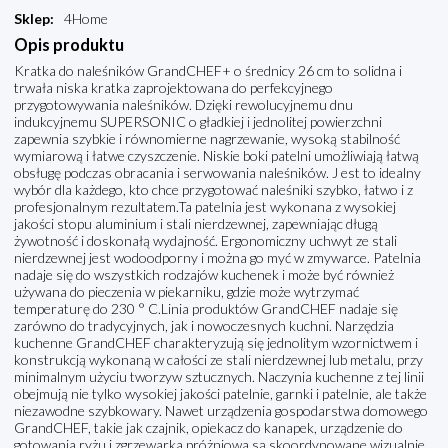
Sklep
:
4Home
Opis produktu
Kratka do naleśników GrandCHEF+ o średnicy 26 cm to solidna i
trwała niska kratka zaprojektowana do perfekcyjnego
przygotowywania naleśników. Dzięki rewolucyjnemu dnu
indukcyjnemu SUPERSONIC o gładkiej i jednolitej powierzchni
zapewnia szybkie i równomierne nagrzewanie, wysoką stabilność
wymiarową i łatwe czyszczenie. Niskie boki patelni umożliwiają łatwą
obsługę podczas obracania i serwowania naleśników. J est to idealny
wybór dla każdego, kto chce przygotować naleśniki szybko, łatwo i z
profesjonalnym rezultatem.Ta patelnia jest wykonana z wysokiej
jakości stopu aluminium i stali nierdzewnej, zapewniając długą
żywotność i doskonałą wydajność. Ergonomiczny uchwyt ze stali
nierdzewnej jest wodoodporny i można go myć w zmywarce. Patelnia
nadaje się do wszystkich rodzajów kuchenek i może być również
używana do pieczenia w piekarniku, gdzie może wytrzymać
temperaturę do 230 ° C.Linia produktów GrandCHEF nadaje się
zarówno do tradycyjnych, jak i nowoczesnych kuchni. Narzędzia
kuchenne GrandCHEF charakteryzują się jednolitym wzornictwem i
konstrukcją wykonaną w całości ze stali nierdzewnej lub metalu, przy
minimalnym użyciu tworzyw sztucznych. Naczynia kuchenne z tej linii
obejmują nie tylko wysokiej jakości patelnie, garnki i patelnie, ale także
niezawodne szybkowary. Nawet urządzenia gospodarstwa domowego
GrandCHEF, takie jak czajnik, opiekacz do kanapek, urządzenie do
gotowania ryżu i zgrzewarka próżniowa są skoordynowane wizualnie.