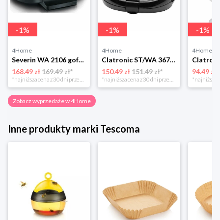
-
1
%
-
1
%
-
1
%
4Home
4Home
4Home
Severin WA 2106 gofrownica duo, czarny
Clatronic ST/WA 3670 Opiekacz do kanapek
168.49 zł
169.49 zł*
150.49 zł
151.49 zł*
94.49 zł
*najniższa cena z 30 dni przed obniżką
*najniższa cena z 30 dni przed obniżką
Zobacz wyprzedaże w 4Home
Inne produkty marki Tescoma