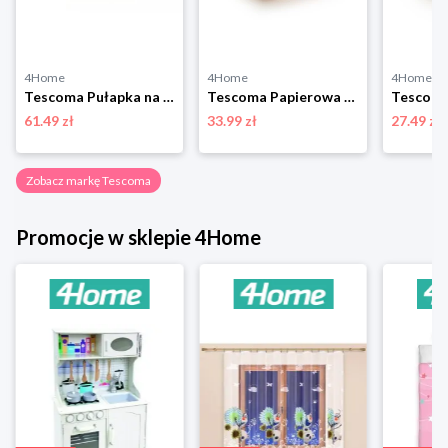
4Home
4Home
4Home
Tescoma Pułapka na osy,
Tescoma Papierowa forma do smażenia kwadratowaDELICIA 23 x 23 cm, 50 szt., 23 x 23 cm
61.49 zł
33.99 zł
27.49 zł
Zobacz markę Tescoma
Promocje w sklepie 4Home