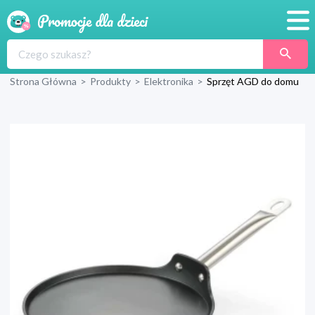
Promocje
Strona Główna
>
Produkty
>
Elektronika
>
Sprzęt AGD do domu
Produkty
Sklepy
Blog
Wyprawka