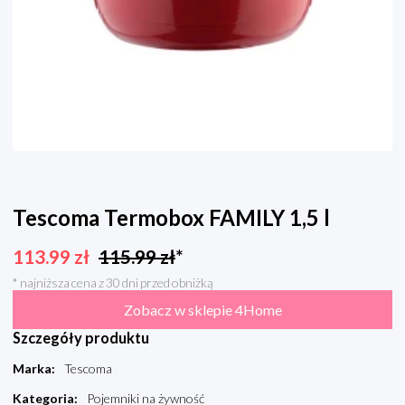
Tescoma Termobox FAMILY 1,5 l
113.99
zł
115.99
zł
*
* najniższa cena z 30 dni przed obniżką
Zobacz w sklepie 4Home
Szczegóły produktu
Marka
:
Tescoma
Kategoria
:
Pojemniki na żywność