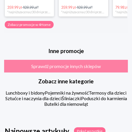
359.99 zł
409.99 zł*
359.99 zł
409.99 zł*
79.98 zł
13
*najniższa cena z 30 dni przed obniżką
*najniższa cena z 30 dni przed obniżką
Zobacz promocje w 4Home
Inne promocje
Sprawdź promocje innych sklepów
Zobacz inne kategorie
Lunchboxy i bidony
Pojemniki na żywność
Termosy dla dzieci
Sztućce i naczynia dla dzieci
Śliniaczki
Poduszki do karmienia
Butelki dla niemowląt
Najnowsze artykuły
Pokaż wszystkie