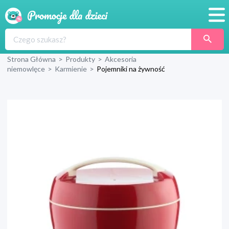
Promocje
Strona Główna
>
Produkty
>
Akcesoria
Produkty
niemowlęce
>
Karmienie
>
Pojemniki na żywność
Sklepy
Blog
Wyprawka