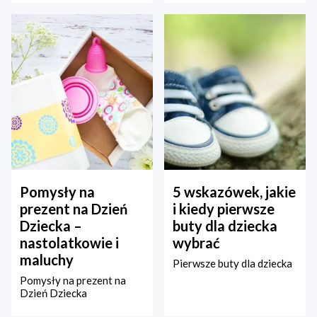
Pomysły na
5 wskazówek, jakie
prezent na Dzień
i kiedy pierwsze
Dziecka –
buty dla dziecka
nastolatkowie i
wybrać
maluchy
Pierwsze buty dla dziecka
Pomysły na prezent na
Dzień Dziecka