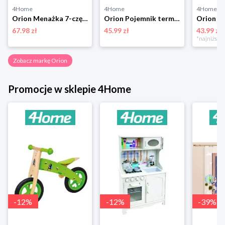
4Home
4Home
4Home
Orion Menażka 7-częściowy zestaw kempingowy
Orion Pojemnik termiczny Koty, 0,48 l, różowy
67.98 zł
45.99 zł
43.99 zł
Zobacz markę Orion
Promocje w sklepie 4Home
-
12
%
-
12
%
-
39
%