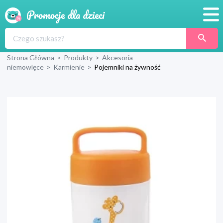
Promocje
Strona Główna
>
Produkty
>
Akcesoria
Produkty
niemowlęce
>
Karmienie
>
Pojemniki na żywność
Sklepy
Blog
Wyprawka