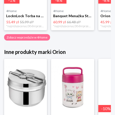
-
1
%
-
8
%
-
8
%
4Home
4Home
4Home
LocknLock Torba na przekąski z zamkiem, 14 x 21 x 15 cm 4-Home
Banquet Menażka Store Line 4 elementy, stal nierdzewna
55.49 zł
55.99 zł*
60.99 zł
66.48 zł*
45.99 zł
*najniższa cena z 30 dni przed obniżką
*najniższa cena z 30 dni przed obniżką
Zobacz wyprzedaże w 4Home
Inne produkty marki Orion
-
10
%