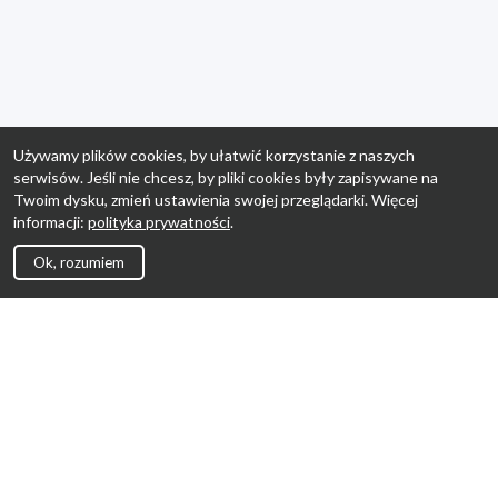
Używamy plików cookies, by ułatwić korzystanie z naszych
serwisów. Jeśli nie chcesz, by pliki cookies były zapisywane na
Twoim dysku, zmień ustawienia swojej przeglądarki. Więcej
informacji:
polityka prywatności
.
Ok, rozumiem