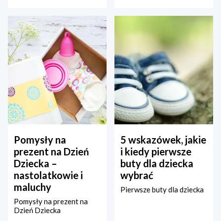
Pomysły na
5 wskazówek, jakie
prezent na Dzień
i kiedy pierwsze
Dziecka –
buty dla dziecka
nastolatkowie i
wybrać
maluchy
Pierwsze buty dla dziecka
Pomysły na prezent na
Dzień Dziecka