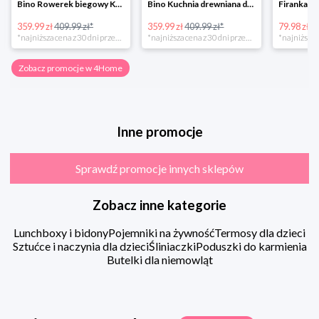
Bino Rowerek biegowy Krecik
Bino Kuchnia drewniana dla dzieci Provence
359.99 zł
409.99 zł*
359.99 zł
409.99 zł*
79.98 zł
13
*najniższa cena z 30 dni przed obniżką
*najniższa cena z 30 dni przed obniżką
Zobacz promocje w 4Home
Inne promocje
Sprawdź promocje innych sklepów
Zobacz inne kategorie
Lunchboxy i bidony
Pojemniki na żywność
Termosy dla dzieci
Sztućce i naczynia dla dzieci
Śliniaczki
Poduszki do karmienia
Butelki dla niemowląt