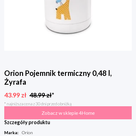
Orion Pojemnik termiczny 0,48 l,
Żyrafa
43.99
zł
48.99
zł
*
* najniższa cena z 30 dni przed obniżką
Zobacz w sklepie 4Home
Szczegóły produktu
Marka
:
Orion