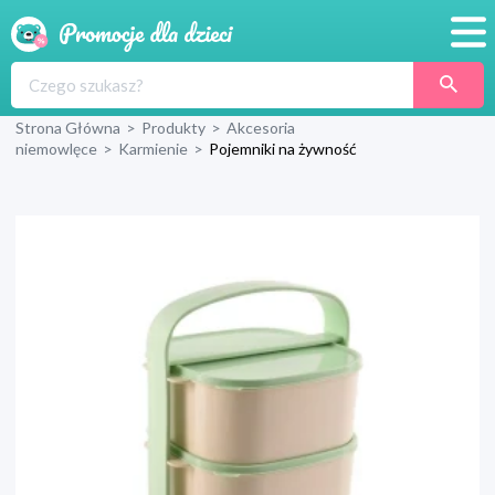
Promocje
Strona Główna
>
Produkty
>
Akcesoria
Produkty
niemowlęce
>
Karmienie
>
Pojemniki na żywność
Sklepy
Blog
Wyprawka