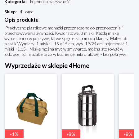
Kategoria
:
Pojemniki na żywność
Sklep
:
4Home
Opis produktu
Praktyczne plastikowe menażki przeznaczone do przenoszenia i
przechowywania żywności. Kwadratowe, 3 miski. Każdą miskę
wyposażono w pokrywę, łatwe spięcie za pomocą klamry. Materiał:
plastik Wymiary: 1 miska - 15 x 15 cm, wys. 19/24 cm, pojemność 1
miski - 1,15 l. Miskę można myć w zmywarce, można stosować w
lodówce i zamrażalce oraz w kuchence mikrofalowej - bez pokrywy!
Wyprzedaże w sklepie 4Home
-
1
%
-
8
%
-
8
%