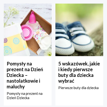
Pomysły na
5 wskazówek, jakie
prezent na Dzień
i kiedy pierwsze
Dziecka –
buty dla dziecka
nastolatkowie i
wybrać
maluchy
Pierwsze buty dla dziecka
Pomysły na prezent na
Dzień Dziecka