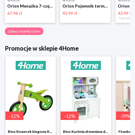
4Home
4Home
4Home
Orion Menażka 7-częściowy zestaw kempingowy
Orion Pojemnik termiczny Koty, 0,48 l, różowy
67.98 zł
45.99 zł
43.99 zł
Zobacz markę Orion
Promocje w sklepie 4Home
-
12
%
-
12
%
-
39
%
Bino Rowerek biegowy Krecik
Bino Kuchnia drewniana dla dzieci Provence