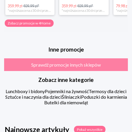
359.99 zł
409.99 zł*
359.99 zł
409.99 zł*
79.98 zł
13
*najniższa cena z 30 dni przed obniżką
*najniższa cena z 30 dni przed obniżką
Zobacz promocje w 4Home
Inne promocje
Sprawdź promocje innych sklepów
Zobacz inne kategorie
Lunchboxy i bidony
Pojemniki na żywność
Termosy dla dzieci
Sztućce i naczynia dla dzieci
Śliniaczki
Poduszki do karmienia
Butelki dla niemowląt
Najnowsze artykuły
Pokaż wszystkie