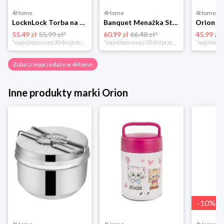
4Home
4Home
4Home
LocknLock Torba na przekąski z zamkiem, 14 x 21 x 15 cm 4-Home
Banquet Menażka Store Line 4 elementy, stal nierdzewna
55.49 zł
55.99 zł*
60.99 zł
66.48 zł*
45.99 zł
*najniższa cena z 30 dni przed obniżką
*najniższa cena z 30 dni przed obniżką
Zobacz wyprzedaże w 4Home
Inne produkty marki Orion
-
10
%