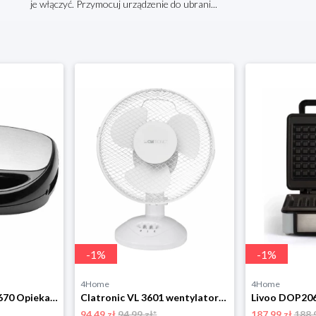
je włączyć. Przymocuj urządzenie do ubrani...
-
1
%
-
1
%
4Home
4Home
Clatronic ST/WA 3670 Opiekacz do kanapek
Clatronic VL 3601 wentylator stołowy 23 cm, biały
Livoo DOP206
94.49 zł
94.99 zł*
187.99 zł
188.