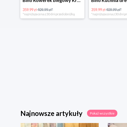
4Home Koc baranek świecący Dino
Bino Rowerek biegowy Krecik
359.99 zł
409.99 zł*
359.99 zł
409.99 zł*
*najniższa cena z 30 dni przed obniżką
*najniższa cena z 30 dni p
Najnowsze artykuły
Pokaż wszystkie