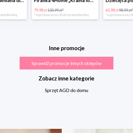
Bino Kuchnia drewniana dla dzieci Provence
Firanka 4Home „Kraina lodu” (Frozen)
79.98 zł
130.99 zł*
65.98 zł
98.99 zł
rzed obniżką
*najniższa cena z 30 dni przed obniżką
*najniższa cena z 3
Inne promocje
Sprawdź promocje innych sklepów
Zobacz inne kategorie
Sprzęt AGD do domu