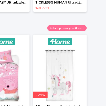
TICKLESS® BABY Ultradźwiękowy odstraszacz kleszczydla dzieci, różowy Tickless
TICKLESS® HUMAN Ultradźwiękowy odstraszacz na kleszcze i pchły dla ludzi, pomarańczowy Tickless
163.99 zł
Zobacz promocje w 4Home
-
29
%
-
57
%