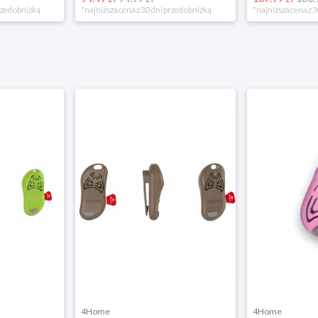
rzed obniżką
*najniższa cena z 30 dni przed obniżką
*najniższa cena z 3
4Home
4Home