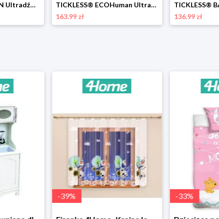
TICKLESS® HUMAN Ultradźwiękowy środek odstraszający kleszcze i pchły dla ludzi, zielony Tickless
TICKLESS® ECOHuman Ultradźwiękowy środekodstraszający kleszcze i pchły dla ludzi Tickless
163.99 zł
136.99 zł
-
39
%
-
33
%