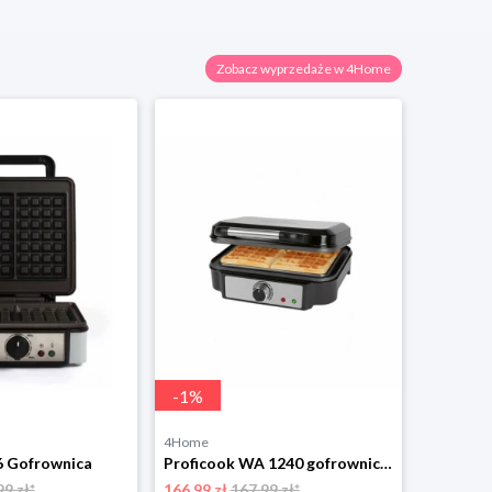
Zobacz wyprzedaże w 4Home
-
1
%
-
1
%
4Home
4Home
 Gofrownica
Proficook WA 1240 gofrownica ProfiCook
99 zł*
166.99 zł
167.99 zł*
190.99 zł