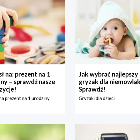
ł na: prezent na 1
Jak wybrać najlepszy
iny – sprawdź nasze
gryzak dla niemowla
zycje!
Sprawdź!
a prezent na 1 urodziny
Gryzaki dla dzieci