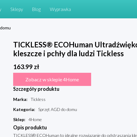
y
Sklepy
Blog
Wyprawka
 domu
TICKLESS® ECOHuman Ultradźwięko
kleszcze i pchły dla ludzi Tickless
163.99
zł
Zobacz w sklepie 4Home
Szczegóły produktu
Marka
:
Tickless
Kategoria
:
Sprzęt AGD do domu
Sklep
:
4Home
Opis produktu
TICKLESS® ECOHuman to idealne rozwiązanie do odstraszania kles