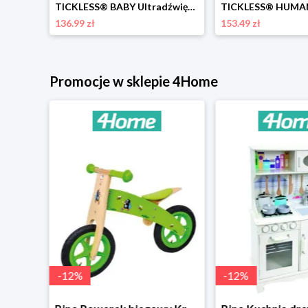
TICKLESS® ECOKid Ultradźwiękowy środekodstraszający kleszcze i pchły dla dzieci Tickless
TICKLESS® BABY Ultradźwiękowy odstraszacz kleszczydla dzieci, beżowy Tickless
136.99 zł
153.49 zł
Promocje w sklepie 4Home
-
12
%
-
12
%