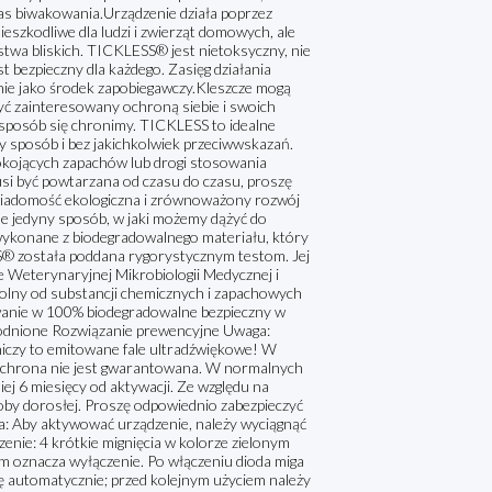
zas biwakowania.Urządzenie działa poprzez
szkodliwe dla ludzi i zwierząt domowych, ale
stwa bliskich. TICKLESS® jest nietoksyczny, nie
t bezpieczny dla każdego. Zasięg działania
ie jako środek zapobiegawczy.Kleszcze mogą
yć zainteresowany ochroną siebie i swoich
i sposób się chronimy. TICKLESS to idealne
ny sposób i bez jakichkolwiek przeciwwskazań.
okojących zapachów lub drogi stosowania
usi być powtarzana od czasu do czasu, proszę
iadomość ekologiczna i zrównoważony rozwój
ale jedyny sposób, w jaki możemy dążyć do
 wykonane z biodegradowalnego materiału, który
SS® została poddana rygorystycznym testom. Jej
 Weterynaryjnej Mikrobiologii Medycznej i
ny od substancji chemicznych i zapachowych
wanie w 100% biodegradowalne bezpieczny w
wodnione Rozwiązanie prewencyjne Uwaga:
aniczy to emitowane fale ultradźwiękowe! W
 ochrona nie jest gwarantowana. W normalnych
j 6 miesięcy od aktywacji. Ze względu na
oby dorosłej. Proszę odpowiednio zabezpieczyć
cia: Aby aktywować urządzenie, należy wyciągnąć
zenie: 4 krótkie mignięcia w kolorze zielonym
ym oznacza wyłączenie. Po włączeniu dioda miga
ię automatycznie; przed kolejnym użyciem należy