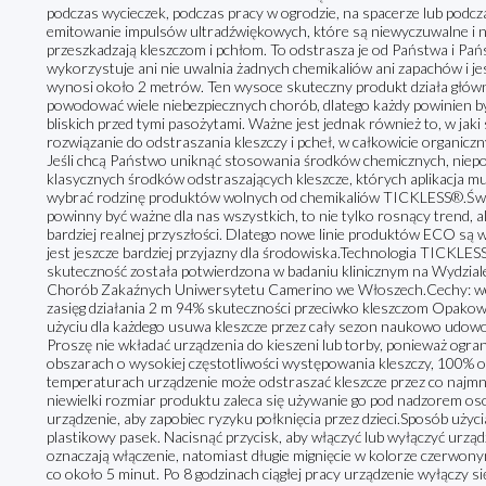
podczas wycieczek, podczas pracy w ogrodzie, na spacerze lub podc
emitowanie impulsów ultradźwiękowych, które są niewyczuwalne i nie
przeszkadzają kleszczom i pchłom. To odstrasza je od Państwa i Pań
wykorzystuje ani nie uwalnia żadnych chemikaliów ani zapachów i jes
wynosi około 2 metrów. Ten wysoce skuteczny produkt działa główn
powodować wiele niebezpiecznych chorób, dlatego każdy powinien b
bliskich przed tymi pasożytami. Ważne jest jednak również to, w jak
rozwiązanie do odstraszania kleszczy i pcheł, w całkowicie organicz
Jeśli chcą Państwo uniknąć stosowania środków chemicznych, niep
klasycznych środków odstraszających kleszcze, których aplikacja m
wybrać rodzinę produktów wolnych od chemikaliów TICKLESS®.Św
powinny być ważne dla nas wszystkich, to nie tylko rosnący trend, 
bardziej realnej przyszłości. Dlatego nowe linie produktów ECO są
jest jeszcze bardziej przyjazny dla środowiska.Technologia TICKLE
skuteczność została potwierdzona w badaniu klinicznym na Wydziale
Chorób Zakaźnych Uniwersytetu Camerino we Włoszech.Cechy: wol
zasięg działania 2 m 94% skuteczności przeciwko kleszczom Opako
użyciu dla każdego usuwa kleszcze przez cały sezon naukowo udo
Proszę nie wkładać urządzenia do kieszeni lub torby, ponieważ ogr
obszarach o wysokiej częstotliwości występowania kleszczy, 100%
temperaturach urządzenie może odstraszać kleszcze przez co najmnie
niewielki rozmiar produktu zaleca się używanie go pod nadzorem os
urządzenie, aby zapobiec ryzyku połknięcia przez dzieci.Sposób uży
plastikowy pasek. Nacisnąć przycisk, aby włączyć lub wyłączyć urząd
oznaczają włączenie, natomiast długie mignięcie w kolorze czerwon
co około 5 minut. Po 8 godzinach ciągłej pracy urządzenie wyłączy s