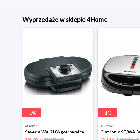
Wyprzedaże w sklepie 4Home
-
1
%
-
1
%
4Home
4Home
Sencor SSJ 4050NP wyciskarka wolnoobrotowa, czarny
Severin WA 2106 gofrownica duo, czarny
168.49 zł
169.49 zł*
150.49 zł
151.49 zł*