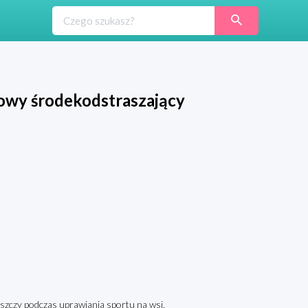
wy środekodstraszający
zczy podczas uprawiania sportu na wsi,