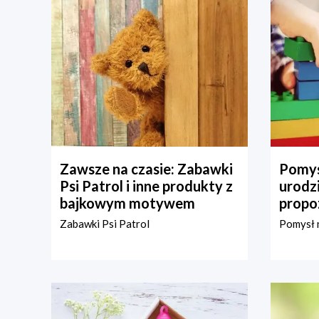
Zawsze na czasie: Zabawki
Pomys
Psi Patrol i inne produkty z
urodz
bajkowym motywem
propo
Zabawki Psi Patrol
Pomysł n