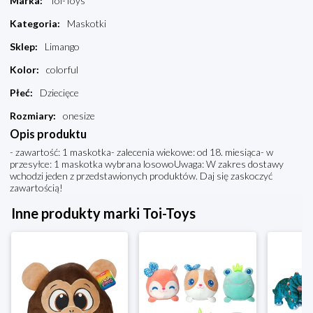
Marka
:
Toi-Toys
Kategoria
:
Maskotki
Sklep
:
Limango
Kolor
:
colorful
Płeć
:
Dziecięce
Rozmiary
:
onesize
Opis produktu
- zawartość: 1 maskotka- zalecenia wiekowe: od 18. miesiąca- w
przesyłce: 1 maskotka wybrana losowoUwaga: W zakres dostawy
wchodzi jeden z przedstawionych produktów. Daj się zaskoczyć
zawartością!
Inne produkty marki Toi-Toys