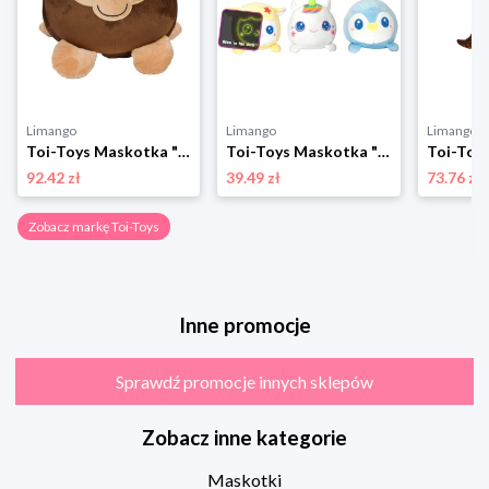
Limango
Limango
Limango
Toi-Toys Maskotka "Cutest Eyes Monkey" - 0+ rozmiar: onesize
Toi-Toys Maskotka "Cuty XL" (produkt niespodzianka) - 2+ rozmiar: onesize
92.42 zł
39.49 zł
73.76 zł
Zobacz markę Toi-Toys
Inne promocje
Sprawdź promocje innych sklepów
Zobacz inne kategorie
Maskotki