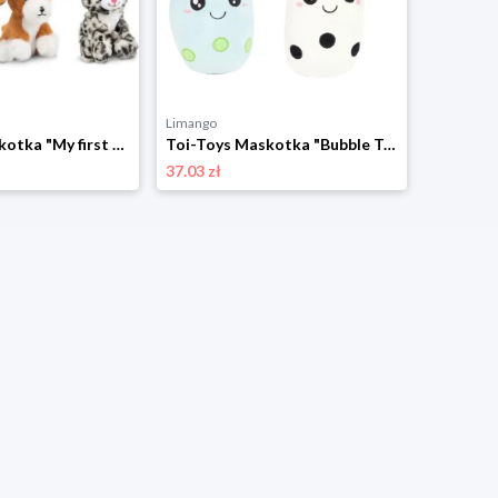
Limango
Toi-Toys Maskotka "My first Pet" - 3+ (produkt niespodzianka) rozmiar: onesize
Toi-Toys Maskotka "Bubble Tea" (produkt niespodzianka) - 18 m+ rozmiar: onesize
37.03 zł