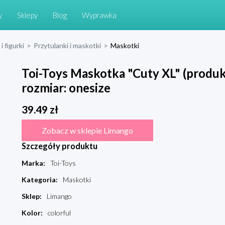
y
Sklepy
Blog
Wyprawka
i figurki
>
Przytulanki i maskotki
>
Maskotki
Toi-Toys Maskotka "Cuty XL" (produk
rozmiar: onesize
39.49
zł
Zobacz w sklepie Limango
Szczegóły produktu
Marka
:
Toi-Toys
Kategoria
:
Maskotki
Sklep
:
Limango
Kolor
:
colorful