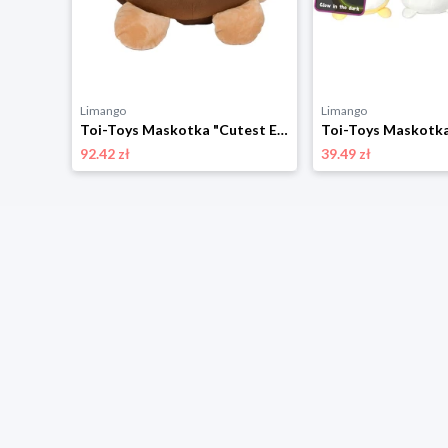
Limango
Limango
Toi-Toys Maskotka "Cutest Eyes Monkey" - 0+ rozmiar: onesize
92.42 zł
39.49 zł