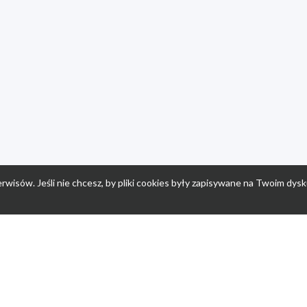
rwisów. Jeśli nie chcesz, by pliki cookies były zapisywane na Twoim dysk
a
Przepisy dla dzieci
Po
Nuumi.pl - moda online
K