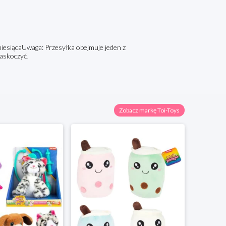
 miesiącaUwaga: Przesyłka obejmuje jeden z
askoczyć!
Zobacz markę Toi-Toys