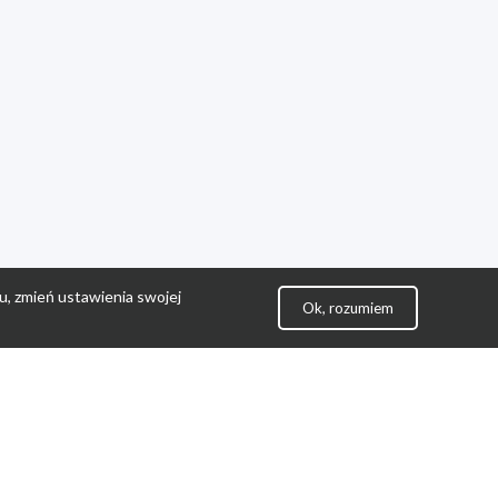
u, zmień ustawienia swojej
Ok, rozumiem
lityka Prywatności
ontakt