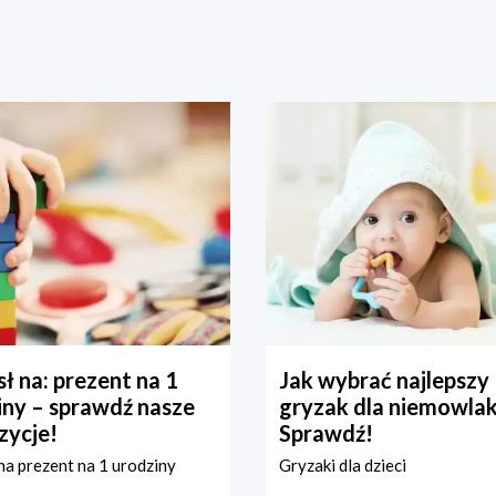
ł na: prezent na 1
Jak wybrać najlepszy
iny – sprawdź nasze
gryzak dla niemowla
zycje!
Sprawdź!
a prezent na 1 urodziny
Gryzaki dla dzieci