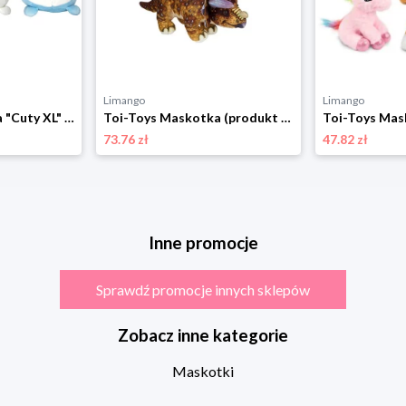
Limango
Limango
Toi-Toys Maskotka "Cuty XL" (produkt niespodzianka) - 2+ rozmiar: onesize
Toi-Toys Maskotka (produkt niespodzianka) - 12 m+ rozmiar: onesize
73.76 zł
47.82 zł
Inne promocje
Sprawdź promocje innych sklepów
Zobacz inne kategorie
Maskotki