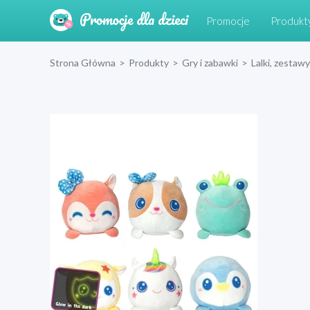
Promocje
Produkt
Strona Główna
>
Produkty
>
Gry i zabawki
>
Lalki, zestawy 