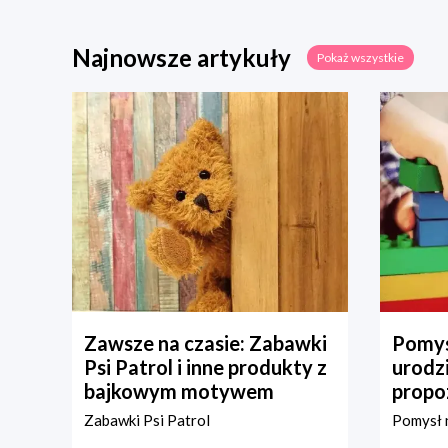
Najnowsze artykuły
Pokaż wszystkie
Zawsze na czasie: Zabawki
Pomys
Psi Patrol i inne produkty z
urodz
bajkowym motywem
propo
Zabawki Psi Patrol
Pomysł n