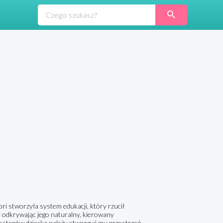
 stworzyła system edukacji, który rzucił
 i odkrywając jego naturalny, kierowany
ostępów dziecka należy stworzyć mu przestrzeń