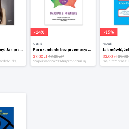
-
14
%
-
15
%
Natuli
Natuli
Już się nie rozumiemy! Jak przeżyć czas trzaskających drzwi Esprit
Porozumienie bez przemocy: o języku życia Czarna owca
37.00 zł
43.00 zł*
33.00 zł
39.00 
rzed obniżką
*najniższa cena z 30 dni przed obniżką
*najniższa cena z 3