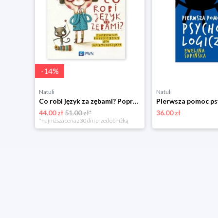
-
14
%
Natuli
Natuli
Co robi język za zębami? Poprawna polszczyzna dla najmłodszych Pwn
44.00 zł
51.00 zł*
36.00 zł
*najniższa cena z 30 dni przed obniżką