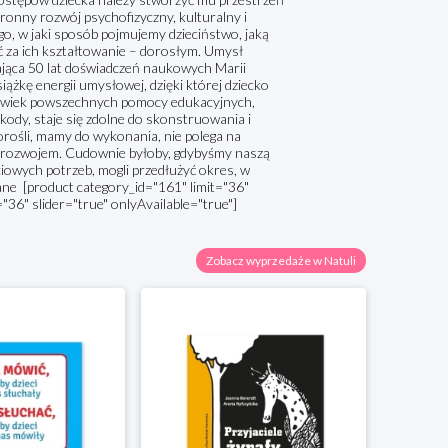
ronny rozwój psychofizyczny, kulturalny i
go, w jaki sposób pojmujemy dzieciństwo, jaką
ć za ich kształtowanie – dorosłym. Umysł
rająca 50 lat doświadczeń naukowych Marii
siążkę energii umysłowej, dzięki której dziecko
chkolwiek powszechnych pomocy edukacyjnych,
ody, staje się zdolne do skonstruowania i
orośli, mamy do wykonania, nie polega na
go rozwojem. Cudownie byłoby, gdybyśmy naszą
iowych potrzeb, mogli przedłużyć okres, w
ne [product category_id="161" limit="36"
="36" slider="true" onlyAvailable="true"]
Zobacz wyprzedaże w Natuli