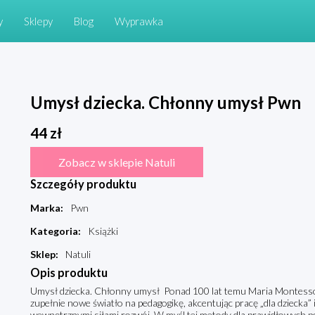
y
Sklepy
Blog
Wyprawka
Umysł dziecka. Chłonny umysł Pwn
44
zł
Zobacz w sklepie Natuli
Szczegóły produktu
Marka
:
Pwn
Kategoria
:
Książki
Sklep
:
Natuli
Opis produktu
Umysł dziecka. Chłonny umysł Ponad 100 lat temu Maria Montessori
zupełnie nowe światło na pedagogikę, akcentując pracę „dla dziecka”
wewnętrznymi siłami rozwój. W myśl tej metody dla prawidłowych p