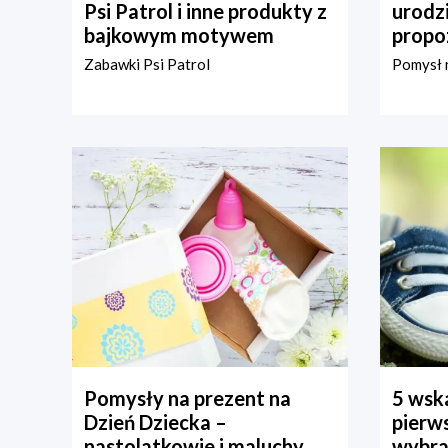
Psi Patrol i inne produkty z
urodz
bajkowym motywem
propo
Zabawki Psi Patrol
Pomysł n
Pomysły na prezent na
5 wska
Dzień Dziecka –
pierws
nastolatkowie i maluchy
wybra