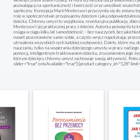
pozwalającą na spontaniczność i twórczość oraz umożliwić wszechst
społeczny. Koncepcja Marii Montessori przyczyniła się do zmiany te
rolę w społeczeństwie przypisujemy dzieciom i jaką odpowiedzialnoś
dziecka. Chłonny umysł to wyjątkowa, rewolucyjna publikacja, zbie
Montessori i jej praktycznej pracy z dziećmi. Autorka poświęciła tę k
osiąga w ciągu kilku lat samodzielność – bez nauczycieli, bez jaki
nawet pozostawione samo sobie, a często wręcz napotykając przeszk
utrwalenia wszystkich cech ludzkiej osobowości. Dzieło, które my, d
nauczaniu, tylko na wspieraniu dziecięcego umysłu w pracy nad je
pomocą, inteligentnym traktowaniem dziecka, zrozumieniem jego życ
którym dziecięcy chłonny umysł zachowuje swoją aktywność. Poleca
slider="true" onlyAvailable="true"] [product category_id="128" limit