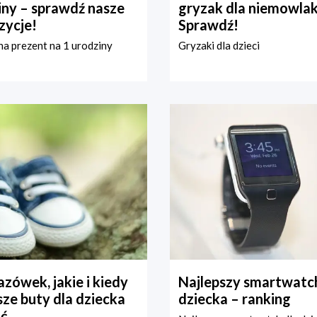
iny – sprawdź nasze
gryzak dla niemowla
zycje!
Sprawdź!
a prezent na 1 urodziny
Gryzaki dla dzieci
zówek, jakie i kiedy
Najlepszy smartwatch
ze buty dla dziecka
dziecka – ranking
ć