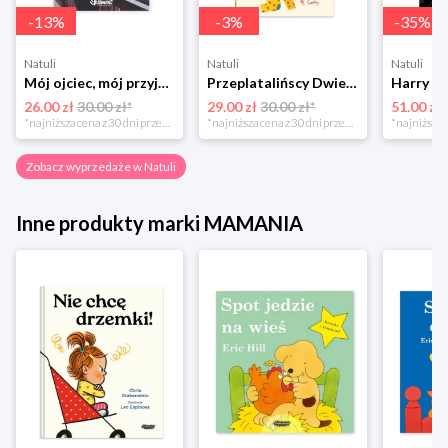
-
13
%
-
3
%
-
35
%
Natuli
Natuli
Natuli
Mój ojciec, mój przyjaciel Element
Przeplatalińscy Dwie siostry
26.00 zł
30.00 zł*
29.00 zł
30.00 zł*
51.00 zł
*najniższa cena z 30 dni przed obniżką
*najniższa cena z 30 dni przed obniżką
Zobacz wyprzedaże w Natuli
Inne produkty marki MAMANIA