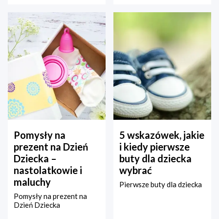
Pomysły na
5 wskazówek, jakie
prezent na Dzień
i kiedy pierwsze
Dziecka –
buty dla dziecka
nastolatkowie i
wybrać
maluchy
Pierwsze buty dla dziecka
Pomysły na prezent na
Dzień Dziecka