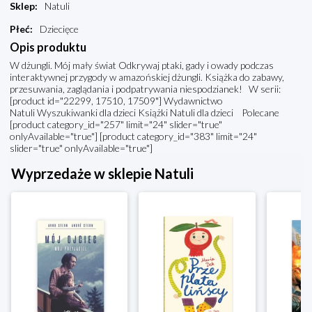
Sklep
:
Natuli
Płeć
:
Dziecięce
Opis produktu
W dżungli. Mój mały świat Odkrywaj ptaki, gady i owady podczas
interaktywnej przygody w amazońskiej dżungli. Książka do zabawy,
przesuwania, zaglądania i podpatrywania niespodzianek! W serii:
[product id="22299, 17510, 17509"] Wydawnictwo
Natuli Wyszukiwanki dla dzieci Książki Natuli dla dzieci Polecane
[product category_id="257" limit="24" slider="true"
onlyAvailable="true"] [product category_id="383" limit="24"
slider="true" onlyAvailable="true"]
Wyprzedaże w sklepie Natuli