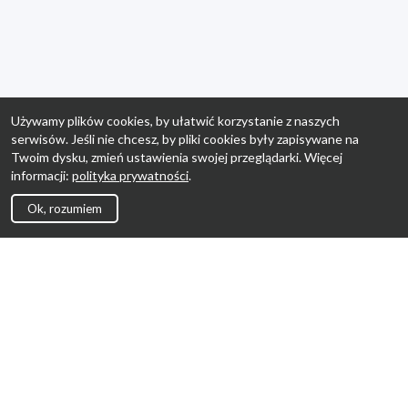
Używamy plików cookies, by ułatwić korzystanie z naszych
serwisów. Jeśli nie chcesz, by pliki cookies były zapisywane na
Twoim dysku, zmień ustawienia swojej przeglądarki. Więcej
informacji:
polityka prywatności
.
Ok, rozumiem