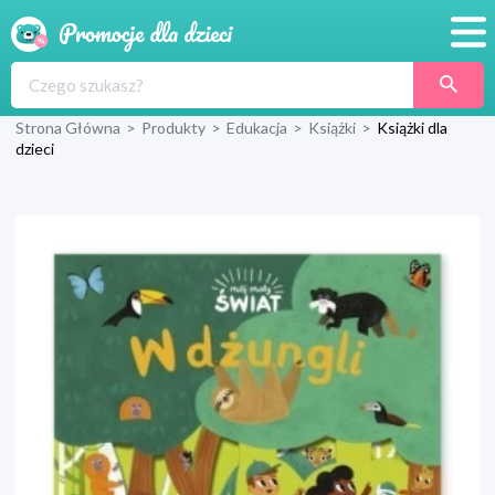
Promocje
Strona Główna
>
Produkty
>
Edukacja
>
Książki
>
Książki dla
Produkty
dzieci
Sklepy
Blog
Wyprawka