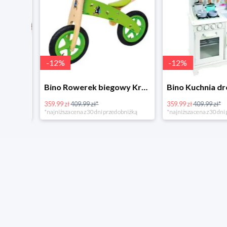
-
12
%
-
12
%
4Home Koc baranek świecący Dino
Bino Rowerek biegowy Krecik
359.99 zł
409.99 zł*
359.99 zł
409.99 zł*
*najniższa cena z 30 dni przed obniżką
*najniższa cena z 30 dni p