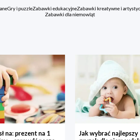
ane
Gry i puzzle
Zabawki edukacyjne
Zabawki kreatywne i artysty
Zabawki dla niemowląt
ł na: prezent na 1
Jak wybrać najlepszy