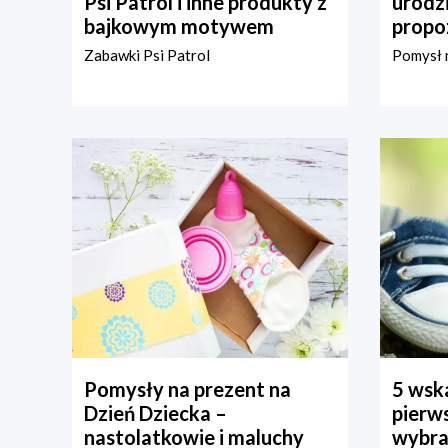
Psi Patrol i inne produkty z
urodz
bajkowym motywem
propo
Zabawki Psi Patrol
Pomysł n
Pomysły na prezent na
5 wska
Dzień Dziecka –
pierws
nastolatkowie i maluchy
wybra