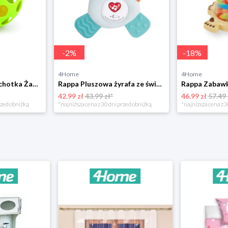
-
2
%
-
18
%
4Home
4Home
Rappa Miękka grzechotka Żaba, 17 cm x 11 cm
Rappa Pluszowa żyrafa ze światłem i dźwiękami
42.99 zł
43.99 zł*
46.99 zł
57.49 
rzed obniżką
*najniższa cena z 30 dni przed obniżką
*najniższa cena z 3