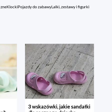
czne
Klocki
Pojazdy do zabawy
Lalki, zestawy i figurki
3 wskazówki, jakie sandałki