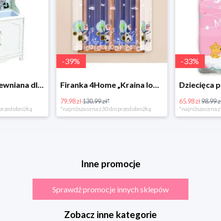
-
39
%
-
33
%
Bino Kuchnia drewniana dla dzieci Provence
Firanka 4Home „Kraina lodu” (Frozen)
79.98 zł
130.99 zł*
65.98 zł
98.99 zł
rzed obniżką
*najniższa cena z 30 dni przed obniżką
*najniższa cena z 3
Inne promocje
Sprawdź promocje innych sklepów
Zobacz inne kategorie