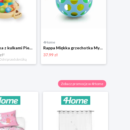
4Home
Rappa Zabawka z kulkami Pies, 26 cm
Rappa Miękka grzechotka Mysz, 17 cm x 11 cm
zł*
37.99 zł
0 dni przed obniżką
Zobacz promocje w 4Home