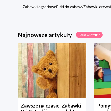
Zabawki ogrodowe
Piłki do zabawy
Zabawki drewni
Najnowsze artykuły
Pokaż wszystkie
Zawsze na czasie: Zabawki
Pomys