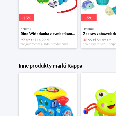
-
15
%
-
5
%
4Home
4Home
Woody Jednorożec z labiryntem na biegunach
Bino Wkładanka z cymbałkami Auto, pomarańczowa
97.49 zł
114.99 zł*
48.99 zł
51.49 zł*
niżką
*najniższa cena z 30 dni przed obniżką
*najniższa cena z 30 dni p
Inne produkty marki Rappa