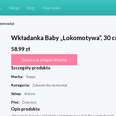
y
Sklepy
Blog
Wyprawka
niemowląt
Wkładanka Baby „Lokomotywa”, 30 
58.99
zł
Zobacz w sklepie 4Home
Szczegóły produktu
Marka
:
Rappa
Kategoria
:
Zabawki dla niemowląt
Sklep
:
4Home
Płeć
:
Dziecięce
Opis produktu
Wspaniała barwna wkładanka przeznaczona jest dla najmłodszych. P