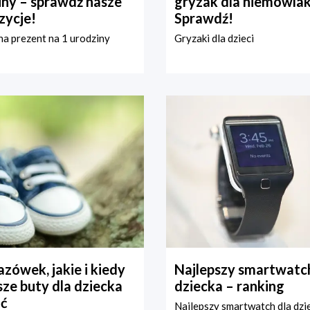
iny – sprawdź nasze
gryzak dla niemowla
zycje!
Sprawdź!
a prezent na 1 urodziny
Gryzaki dla dzieci
zówek, jakie i kiedy
Najlepszy smartwatch
ze buty dla dziecka
dziecka – ranking
ć
Najlepszy smartwatch dla dzi