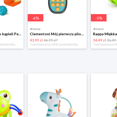
-
6
%
-
5
%
4Home
4Home
Zestaw zabawek do kąpieli Pelikan, od 4 miesięcy 4-Home
Clementoni Mój pierwszy pilot, 17 cm
43.99 zł
46.99 zł*
34.49 zł
36.49 
rzed obniżką
*najniższa cena z 30 dni przed obniżką
*najniższa cena z 3