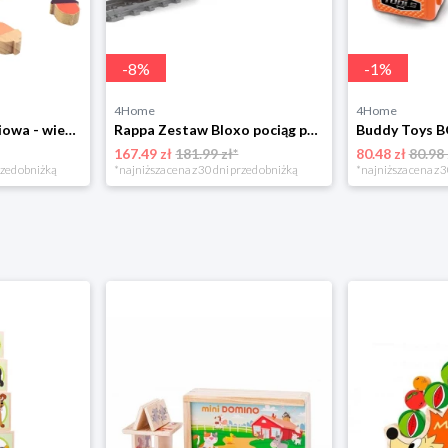
-
8
%
-
1
%
4Home
4Home
Bino Gra zręcznościowa - wiewiórka
Rappa Zestaw Bloxo pociąg pospieszny na baterie z torami, 615 elementów
167.49 zł
181.99 zł*
80.48 zł
80.98 
rzed obniżką
*najniższa cena z 30 dni przed obniżką
*najniższa cena z 3