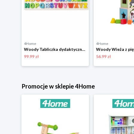
4Home
4Home
Woody Tablica z półką, 41 x 65 x 33 cm
Woody Tabliczka dydaktyczna z liczeniem, literami i cyframi, 51 x 4 x 23,5 cm
99.99 zł
56.99 zł
Promocje w sklepie 4Home