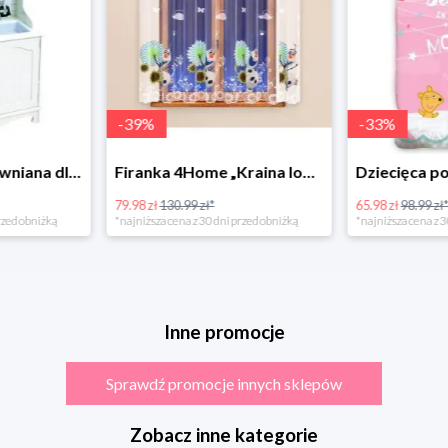
-
39
%
-
33
%
Bino Kuchnia drewniana dla dzieci Provence
Firanka 4Home „Kraina lodu” (Frozen)
79.98 zł
130.99 zł*
65.98 zł
98.99 zł
rzed obniżką
*najniższa cena z 30 dni przed obniżką
*najniższa cena z 3
Inne promocje
Sprawdź promocje innych sklepów
Zobacz inne kategorie