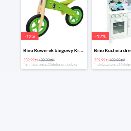
-
12
%
-
12
%
4Home Koc baranek świecący Dino
Bino Rowerek biegowy Krecik
359.99 zł
409.99 zł*
359.99 zł
409.99 zł*
*najniższa cena z 30 dni przed obniżką
*najniższa cena z 30 dni p