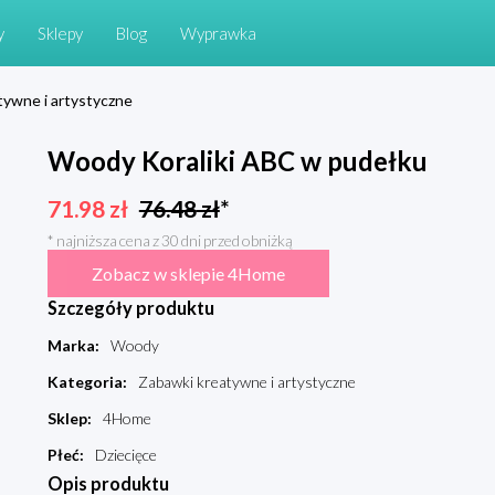
y
Sklepy
Blog
Wyprawka
tywne i artystyczne
Woody Koraliki ABC w pudełku
71.98
zł
76.48
zł
*
* najniższa cena z 30 dni przed obniżką
Zobacz w sklepie 4Home
Szczegóły produktu
Marka
:
Woody
Kategoria
:
Zabawki kreatywne i artystyczne
Sklep
:
4Home
Płeć
:
Dziecięce
Opis produktu