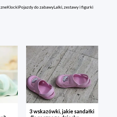
czne
Klocki
Pojazdy do zabawy
Lalki, zestawy i figurki
3 wskazówki, jakie sandałki