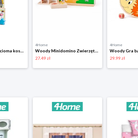
4Home
4Home
Woody Wieża z pięcioma kostkami Zwierzątka, 10,6 x 41 cm
Woody Minidomino Zwierzęta, 12 x 7 cm
27.49 zł
29.99 zł