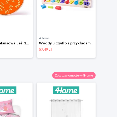
4Home
4Home
Woody Gra balansowa, Jeż, 17 cm
Woody Liczydło z przykładami matematycznymi, 34 x 11,5 x 15,2 cm
57.49 zł
39.49 zł
Zobacz promocje w 4Home