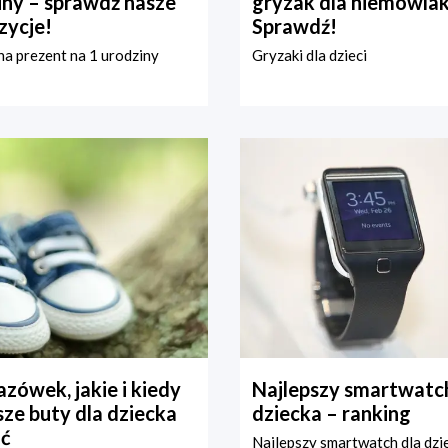
iny – sprawdź nasze
gryzak dla niemowla
zycje!
Sprawdź!
a prezent na 1 urodziny
Gryzaki dla dzieci
zówek, jakie i kiedy
Najlepszy smartwatch
ze buty dla dziecka
dziecka – ranking
ć
Najlepszy smartwatch dla dzi