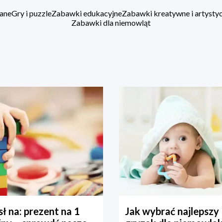
ane
Gry i puzzle
Zabawki edukacyjne
Zabawki kreatywne i artysty
Zabawki dla niemowląt
ł na: prezent na 1
Jak wybrać najlepszy