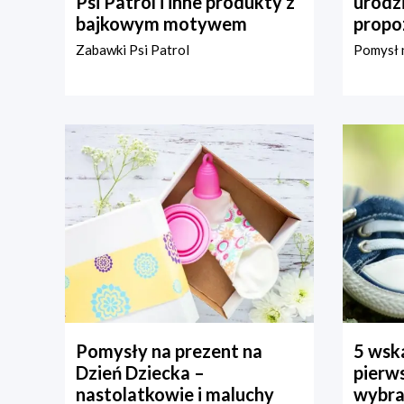
Psi Patrol i inne produkty z
urodz
bajkowym motywem
propo
Zabawki Psi Patrol
Pomysł n
Pomysły na prezent na
5 wska
Dzień Dziecka –
pierws
nastolatkowie i maluchy
wybra