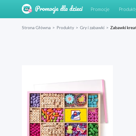
Promocje
Produkt
Strona Główna
>
Produkty
>
Gry i zabawki
>
Zabawki krea