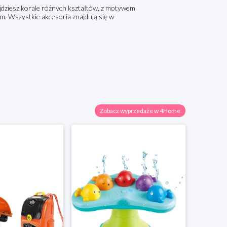
jdziesz korale różnych kształtów, z motywem
em. Wszystkie akcesoria znajdują się w
Zobacz wyprzedaże w 4Home