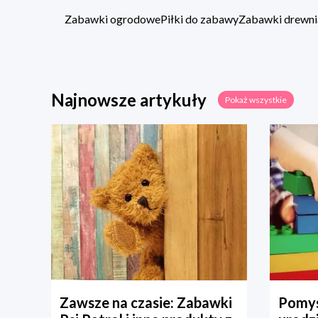
Zabawki ogrodowe
Piłki do zabawy
Zabawki drewni
Najnowsze artykuły
Pokaż wszystkie
Zawsze na czasie: Zabawki
Pomys