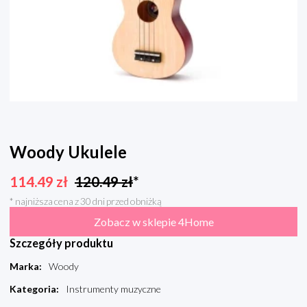
Woody Ukulele
114.49
zł
120.49
zł
*
* najniższa cena z 30 dni przed obniżką
Zobacz w sklepie 4Home
Szczegóły produktu
Marka
:
Woody
Kategoria
:
Instrumenty muzyczne