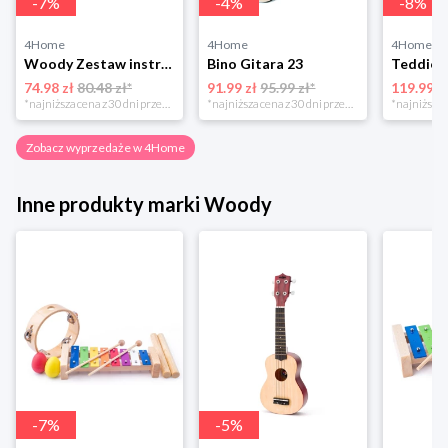
-
7
%
-
4
%
-
8
%
4Home
4Home
4Home
Woody Zestaw instrumentów muzycznych, 5 szt.
Bino Gitara 23
74.98 zł
80.48 zł*
91.99 zł
95.99 zł*
119.99 z
*najniższa cena z 30 dni przed obniżką
*najniższa cena z 30 dni przed obniżką
Zobacz wyprzedaże w 4Home
Inne produkty marki Woody
-
7
%
-
5
%