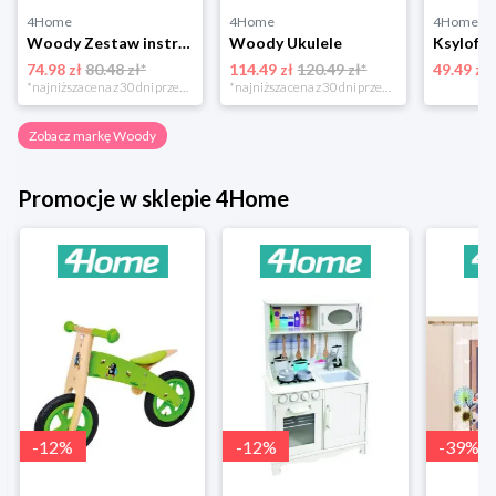
4Home
4Home
4Home
Woody Zestaw instrumentów muzycznych, 5 szt.
Woody Ukulele
74.98 zł
80.48 zł*
114.49 zł
120.49 zł*
49.49 zł
*najniższa cena z 30 dni przed obniżką
*najniższa cena z 30 dni przed obniżką
Zobacz markę Woody
Promocje w sklepie 4Home
-
12
%
-
12
%
-
39
%