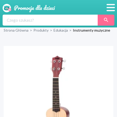
Promocje
Strona Główna
>
Produkty
>
Edukacja
>
Instrumenty muzyczne
Produkty
Sklepy
Blog
Wyprawka