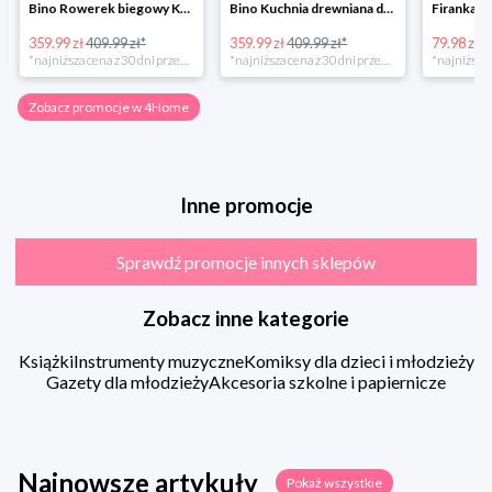
Bino Rowerek biegowy Krecik
Bino Kuchnia drewniana dla dzieci Provence
359.99 zł
409.99 zł*
359.99 zł
409.99 zł*
79.98 zł
13
*najniższa cena z 30 dni przed obniżką
*najniższa cena z 30 dni przed obniżką
Zobacz promocje w 4Home
Inne promocje
Sprawdź promocje innych sklepów
Zobacz inne kategorie
Książki
Instrumenty muzyczne
Komiksy dla dzieci i młodzieży
Gazety dla młodzieży
Akcesoria szkolne i papiernicze
Najnowsze artykuły
Pokaż wszystkie