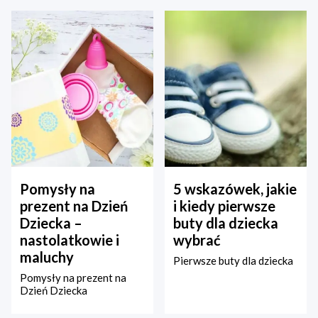
Pomysły na
5 wskazówek, jakie
prezent na Dzień
i kiedy pierwsze
Dziecka –
buty dla dziecka
nastolatkowie i
wybrać
maluchy
Pierwsze buty dla dziecka
Pomysły na prezent na
Dzień Dziecka