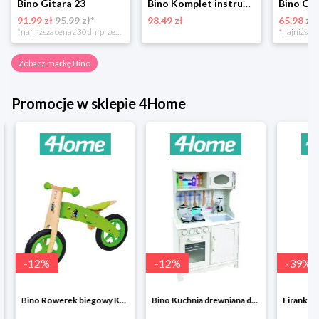
Bino Gitara 23
Bino Komplet instrumentów muzycznych, 5 szt.
91.99 zł
95.99 zł*
98.49 zł
65.98 zł
*najniższa cena z 30 dni przed obniżką
Zobacz markę Bino
Promocje w sklepie 4Home
-
12
%
-
12
%
-
39
%
Bino Rowerek biegowy Krecik
Bino Kuchnia drewniana dla dzieci Provence