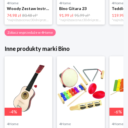
4Home
4Home
4Home
Woody Zestaw instrumentów muzycznych, 5 szt.
Bino Gitara 23
74.98 zł
80.48 zł*
91.99 zł
95.99 zł*
119.99 z
*najniższa cena z 30 dni przed obniżką
*najniższa cena z 30 dni przed obniżką
Zobacz wyprzedaże w 4Home
Inne produkty marki Bino
-
4
%
-
6
%
4Home
4Home
4Home