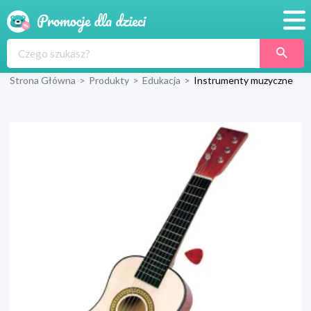
Promocje
Strona Główna
>
Produkty
>
Edukacja
>
Instrumenty muzyczne
Produkty
Sklepy
Blog
Wyprawka