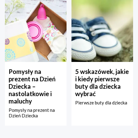
Pomysły na
5 wskazówek, jakie
prezent na Dzień
i kiedy pierwsze
Dziecka –
buty dla dziecka
nastolatkowie i
wybrać
maluchy
Pierwsze buty dla dziecka
Pomysły na prezent na
Dzień Dziecka