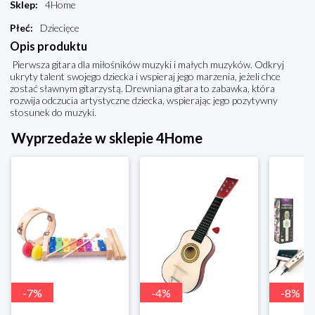
Sklep
:
4Home
Płeć
:
Dziecięce
Opis produktu
Pierwsza gitara dla miłośników muzyki i małych muzyków. Odkryj
ukryty talent swojego dziecka i wspieraj jego marzenia, jeżeli chce
zostać sławnym gitarzystą. Drewniana gitara to zabawka, która
rozwija odczucia artystyczne dziecka, wspierając jego pozytywny
stosunek do muzyki.
Wyprzedaże w sklepie 4Home
-
7
%
-
4
%
-
8
%