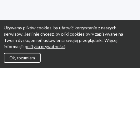
Używamy plików cookies, by ułatwić korzystanie z naszych
serwisów. Jeśli nie chcesz, by pliki cookies były zapisywane na
Twoim dysku, zmień ustawienia swojej przeglądarki. Więcej
informacji:
polityka prywatności
.
Ok, rozumiem