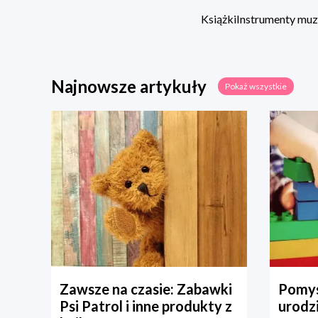
Książki
Instrumenty mu
Najnowsze artykuły
Pokaż wszystkie
Zawsze na czasie: Zabawki
Pomys
Psi Patrol i inne produkty z
urodz