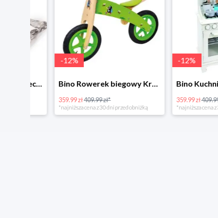
-
12
%
-
12
%
4Home Koc baranek świecący Dino
Bino Rowerek biegowy Krecik
359.99 zł
409.99 zł*
359.99 zł
409.99 zł*
*najniższa cena z 30 dni przed obniżką
*najniższa cena z 30 dni p