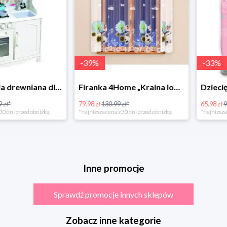
-
39
%
-
33
%
Bino Kuchnia drewniana dla dzieci Provence
Firanka 4Home „Kraina lodu” (Frozen)
79.98 zł
130.99 zł*
65.98 zł
98.99 zł
rzed obniżką
*najniższa cena z 30 dni przed obniżką
*najniższa cena z 3
Inne promocje
Sprawdź promocje innych sklepów
Zobacz inne kategorie