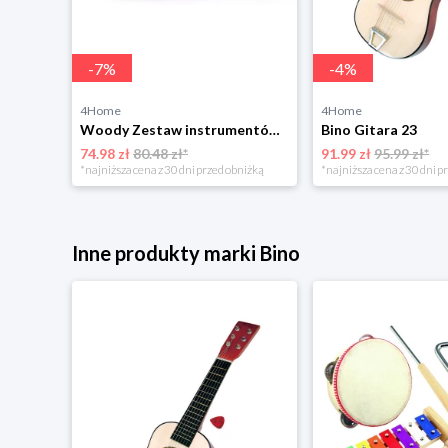
-
7
%
-
4
%
4Home
4Home
w
Woody Zestaw instrumentów muzycznych, 5 szt.
Bino Gitara 23
74.98 zł
80.48 zł*
91.99 zł
95.99 zł*
niżką
*najniższa cena z 30 dni przed obniżką
*najniższa cena z 30 dni p
Inne produkty marki Bino