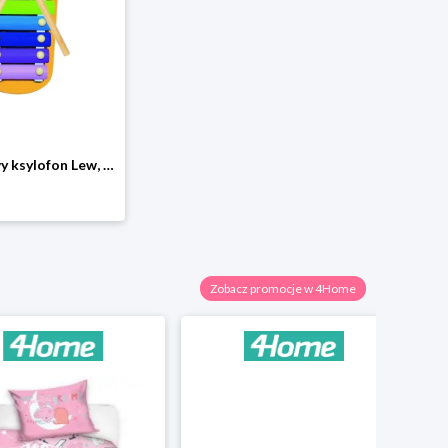
Bino Metalowy ksylofon Lew, 33 x 14 x 3 cm
Zobacz promocje w 4Home