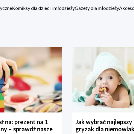
zyczne
Komiksy dla dzieci i młodzieży
Gazety dla młodzieży
Akcesor
ł na: prezent na 1
Jak wybrać najlepszy
iny – sprawdź nasze
gryzak dla niemowla