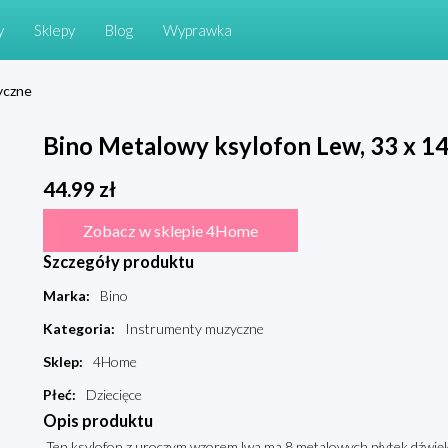
y
Sklepy
Blog
Wyprawka
yczne
Bino Metalowy ksylofon Lew, 33 x 14
44.99
zł
Zobacz w sklepie 4Home
Szczegóły produktu
Marka
:
Bino
Kategoria
:
Instrumenty muzyczne
Sklep
:
4Home
Płeć
:
Dziecięce
Opis produktu
Ten ksylofon z uroczym wzorem lwa ma 8 metalowych płytek dźwięk