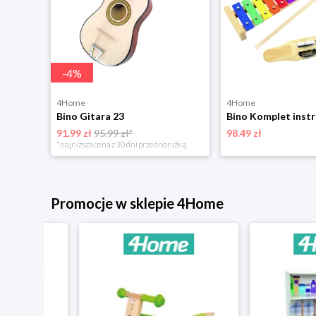
-
4
%
4Home
4Home
Bino Gitara 23
91.99 zł
95.99 zł*
98.49 zł
*najniższa cena z 30 dni przed obniżką
Promocje w sklepie 4Home