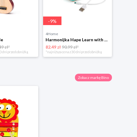
-
9
%
4Home
le
Harmonijka Hape Learn with Lights
49 zł*
82.49 zł
90.99 zł*
0 dni przed obniżką
*najniższa cena z 30 dni przed obniżką
Zobacz markę Bino