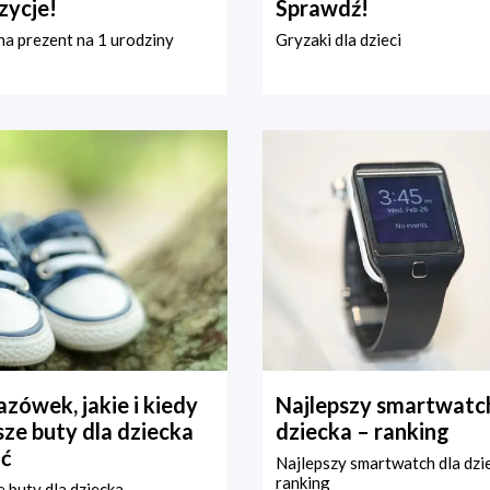
zycje!
Sprawdź!
a prezent na 1 urodziny
Gryzaki dla dzieci
zówek, jakie i kiedy
Najlepszy smartwatch
ze buty dla dziecka
dziecka – ranking
ć
Najlepszy smartwatch dla dzi
ranking
 buty dla dziecka