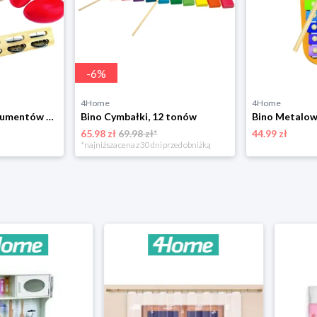
-
6
%
4Home
4Home
Bino Komplet instrumentów muzycznych, 5 szt.
Bino Cymbałki, 12 tonów
65.98 zł
69.98 zł*
44.99 zł
*najniższa cena z 30 dni przed obniżką