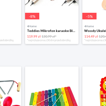
-
8
%
-
5
%
4Home
4Home
Teddies Mikrofon karaoke Bluetooth, złoty, nabaterie, z kablem USB
Woody Ukule
119.99 zł
130.99 zł*
114.49 zł
120.
rzed obniżką
*najniższa cena z 30 dni przed obniżką
*najniższa cena z 3