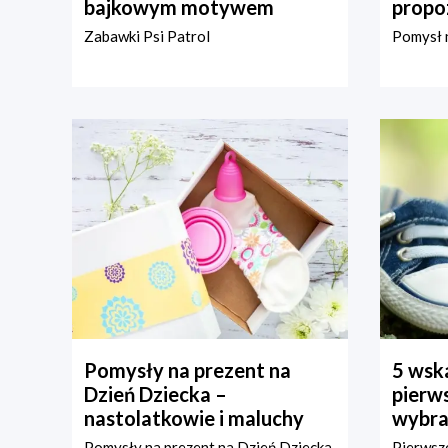
bajkowym motywem
propo
Zabawki Psi Patrol
Pomysł n
Pomysły na prezent na
5 wska
Dzień Dziecka –
pierws
nastolatkowie i maluchy
wybra
Pomysły na prezent na Dzień Dziecka
Pierwsze