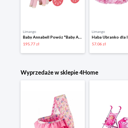
Limango
Limango
Corolle Płaszcz dla lalek - 18 m+ rozmiar: onesize
Baby Annabell Powóz "Baby Annabell - Little Sweet" dla lalek - 3+ rozmiar: onesize
195.77 zł
57.06 zł
Wyprzedaże w sklepie 4Home