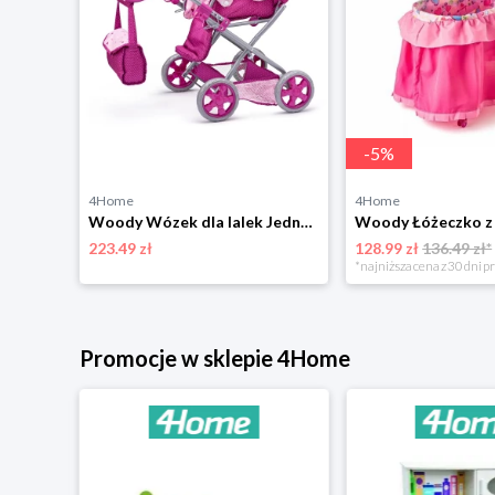
-
5
%
4Home
4Home
Woody Wózek dla lalek Jednorożec
223.49 zł
128.99 zł
136.49 zł*
*najniższa cena z 30 dni p
Promocje w sklepie 4Home