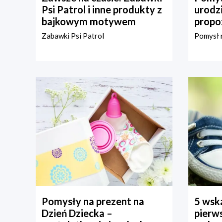
Psi Patrol i inne produkty z
urodz
bajkowym motywem
propo
Zabawki Psi Patrol
Pomysł n
Pomysły na prezent na
5 wska
Dzień Dziecka –
pierws