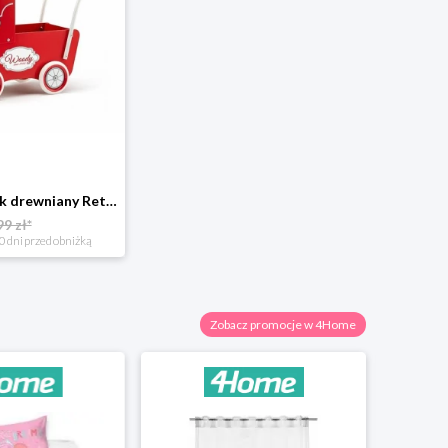
Woody Wózek drewniany Retro, 40,5 x 21,5 x 46,5 cm
99 zł*
0 dni przed obniżką
Zobacz promocje w 4Home