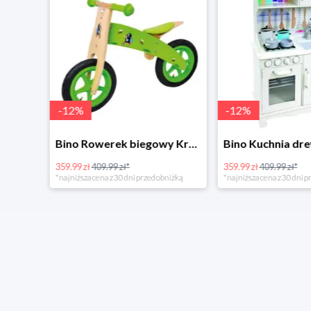
-
12
%
-
12
%
4Home Koc baranek świecący Dino
Bino Rowerek biegowy Krecik
359.99 zł
409.99 zł*
359.99 zł
409.99 zł*
*najniższa cena z 30 dni przed obniżką
*najniższa cena z 30 dni p