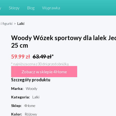
y
Sklepy
Blog
Wyprawka
i figurki
>
Lalki
Woody Wózek sportowy dla lalek Jed
25 cm
59.99
zł
63.49
zł
*
* najniższa cena z 30 dni przed obniżką
Zobacz w sklepie 4Home
Szczegóły produktu
Marka
:
Woody
Kategoria
:
Lalki
Sklep
:
4Home
Kolor
:
Różowy