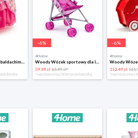
-
6
%
-
6
%
4Home
4Home
Woody Łóżeczko z baldachimem, 61 x 32,5 x 85 cm
Woody Wózek sportowy dla lalek Jednorożec różowy, 57 x 48 x 25 cm
59.99 zł
63.49 zł*
152.49 zł
161.
rzed obniżką
*najniższa cena z 30 dni przed obniżką
*najniższa cena z 3