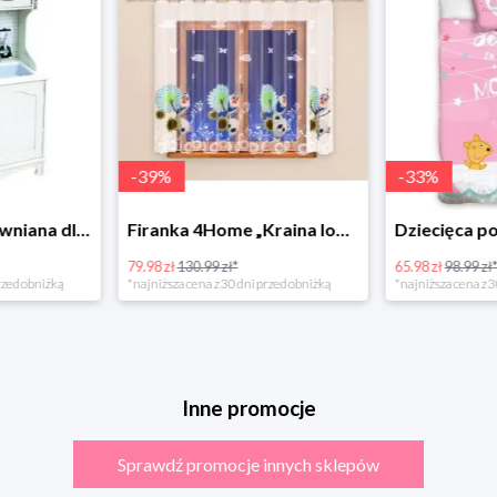
-
39
%
-
33
%
Bino Kuchnia drewniana dla dzieci Provence
Firanka 4Home „Kraina lodu” (Frozen)
79.98 zł
130.99 zł*
65.98 zł
98.99 zł
rzed obniżką
*najniższa cena z 30 dni przed obniżką
*najniższa cena z 3
Inne promocje
Sprawdź promocje innych sklepów