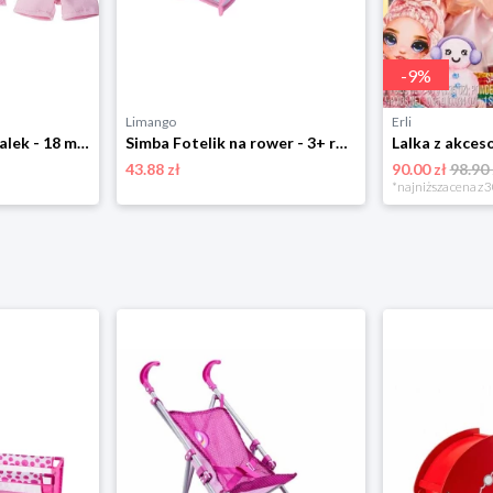
-
9
%
Limango
Erli
Haba Ubranko dla lalek - 18 m+ rozmiar: onesize
Simba Fotelik na rower - 3+ rozmiar: onesize
43.88 zł
90.00 zł
98.90 
*najniższa cena z 3