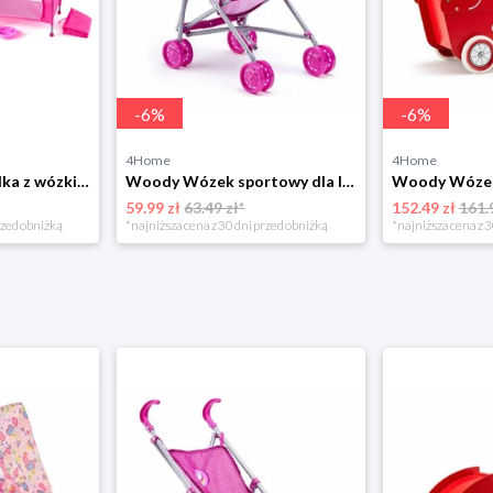
-
6
%
-
6
%
4Home
4Home
Woody Komplet lalka z wózkiem 4-Home
Woody Wózek sportowy dla lalek Jednorożec różowy, 57 x 48 x 25 cm
59.99 zł
63.49 zł*
152.49 zł
161.
rzed obniżką
*najniższa cena z 30 dni przed obniżką
*najniższa cena z 3