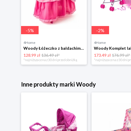
-
5
%
-
2
%
4Home
4Home
Milly Mally Wózek dla lalek Alice Candy, różowy
Woody Łóżeczko z baldachimem, 61 x 32,5 x 85 cm
128.99 zł
136.49 zł*
173.49 zł
176.99 zł*
niżką
*najniższa cena z 30 dni przed obniżką
*najniższa cena z 30 dni p
Inne produkty marki Woody