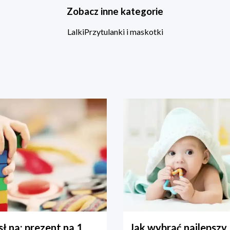
Zobacz inne kategorie
Lalki
Przytulanki i maskotki
ł na: prezent na 1
Jak wybrać najlepszy