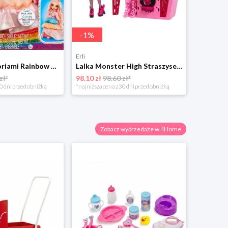
-
1
%
Erli
Erli
Lalka z akcesoriami Rainbow High Winter Wonderland Bella Parker 28cm 120827
Lalka Monster High Straszysekrety OGRODOWE ZAGADKI DRACULAURA z Szafą HYT72
zł*
98.10 zł
98.60 zł*
90.50 zł
0 dni przed obniżką
*najniższa cena z 30 dni przed obniżką
Zobacz wyprzedaże w 4Home