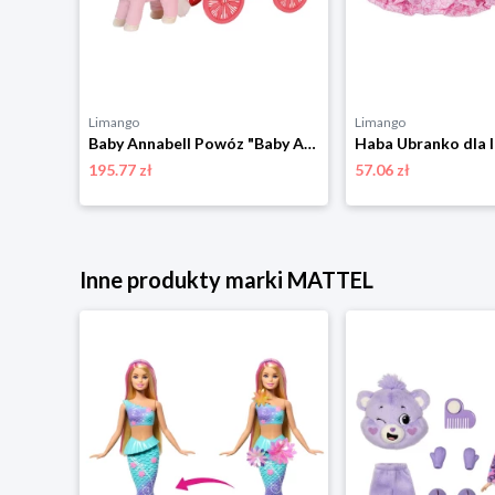
Limango
Limango
Corolle Płaszcz dla lalek - 18 m+ rozmiar: onesize
Baby Annabell Powóz "Baby Annabell - Little Sweet" dla lalek - 3+ rozmiar: onesize
195.77 zł
57.06 zł
Inne produkty marki MATTEL