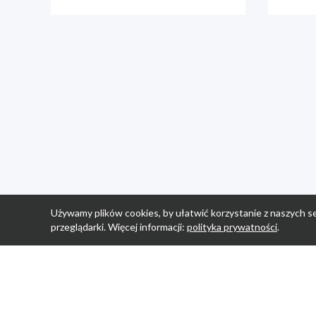
Używamy plików cookies, by ułatwić korzystanie z naszych se
przeglądarki. Więcej informacji:
polityka prywatności
.
Strona Główn