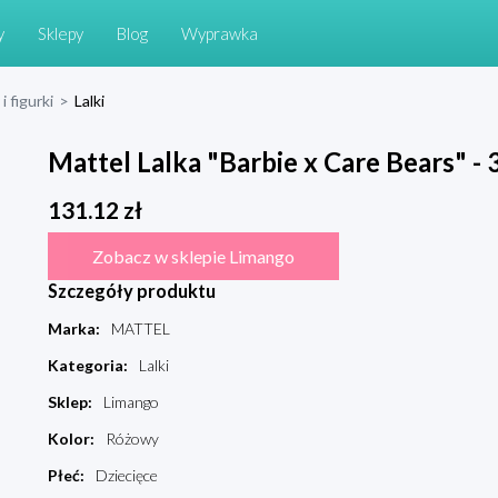
y
Sklepy
Blog
Wyprawka
i figurki
>
Lalki
Mattel Lalka "Barbie x Care Bears" - 
131.12
zł
Zobacz w sklepie Limango
Szczegóły produktu
Marka
:
MATTEL
Kategoria
:
Lalki
Sklep
:
Limango
Kolor
:
Różowy
Płeć
:
Dziecięce