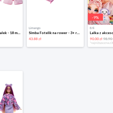
-
9
%
Limango
Erli
Haba Ubranko dla lalek - 18 m+ rozmiar: onesize
Simba Fotelik na rower - 3+ rozmiar: onesize
43.88 zł
90.00 zł
98.90 
*najniższa cena z 3