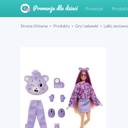
Promocje
Produkt
Strona Główna
>
Produkty
>
Gry i zabawki
>
Lalki, zestawy 