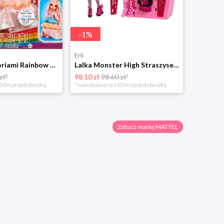
-
1
%
Erli
Erli
Lalka z akcesoriami Rainbow High Winter Wonderland Bella Parker 28cm 120827
Lalka Monster High Straszysekrety OGRODOWE ZAGADKI DRACULAURA z Szafą HYT72
zł*
98.10 zł
98.60 zł*
90.50 zł
0 dni przed obniżką
*najniższa cena z 30 dni przed obniżką
Zobacz markę MATTEL