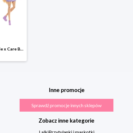
Mattel Lalka "Barbie x Care Bears" - 3+ rozmiar: onesize
Inne promocje
Sprawdź promocje innych sklepów
Zobacz inne kategorie
Lalki
Przytulanki i maskotki