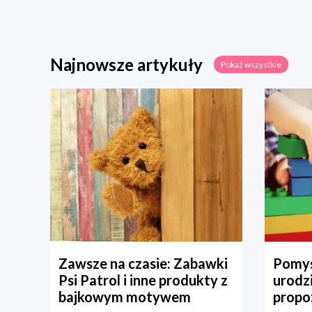
Najnowsze artykuły
Pokaż wszystkie
Zawsze na czasie: Zabawki
Pomys
Psi Patrol i inne produkty z
urodz
bajkowym motywem
propo