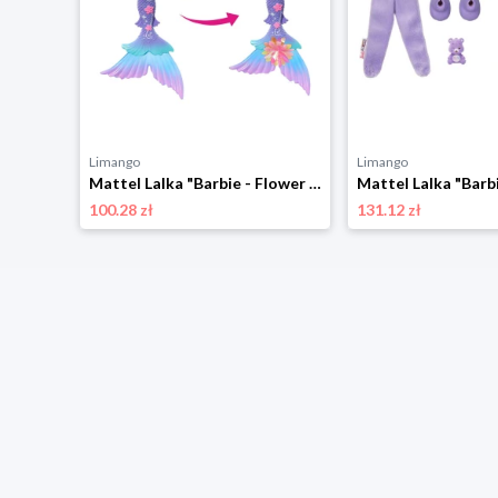
Limango
Limango
Mattel Lalka "Barbie - Flower Magic Mermaid" - 3+ rozmiar: onesize
100.28 zł
131.12 zł