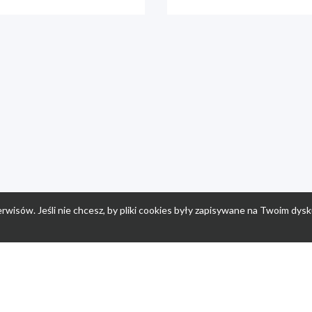
rwisów. Jeśli nie chcesz, by pliki cookies były zapisywane na Twoim dysk
a
Przepisy dla dzieci
Po