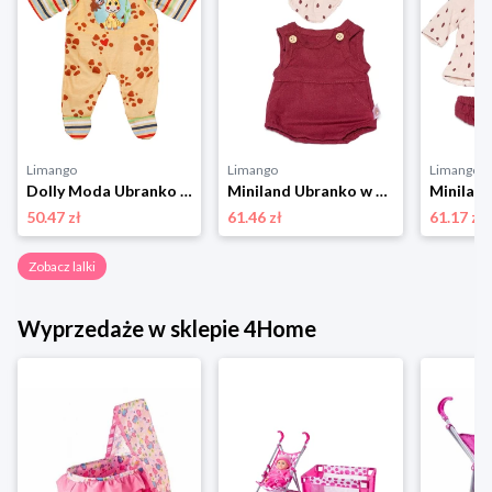
Limango
Limango
Limango
Dolly Moda Ubranko dla lalek - 3+ rozmiar: onesize
Miniland Ubranko w kolorze jasnoróżowo-bordowym dla lalki - 3+ rozmiar: onesize
50.47 zł
61.46 zł
61.17 zł
Zobacz lalki
Wyprzedaże w sklepie 4Home