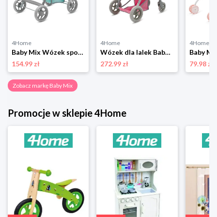
4Home
4Home
4Home
Baby Mix Wózek sportowy dla lalek Lana miętowy,58,5 x 33 x 61,5 cm
Wózek dla lalek Baby Mix 2w1 Sophie różowo-szary,63,5 x 37 x 63,5 cm
154.99 zł
272.99 zł
79.98 zł
Zobacz markę Baby Mix
Promocje w sklepie 4Home