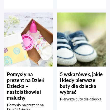
Pomysły na
5 wskazówek, jakie
prezent na Dzień
i kiedy pierwsze
Dziecka –
buty dla dziecka
nastolatkowie i
wybrać
maluchy
Pierwsze buty dla dziecka
Pomysły na prezent na
Dzień Dziecka