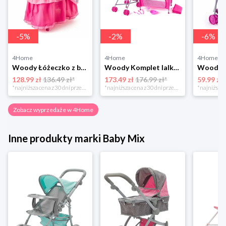
-
5
%
-
2
%
-
6
%
4Home
4Home
4Home
Woody Łóżeczko z baldachimem, 61 x 32,5 x 85 cm
Woody Komplet lalka z wózkiem 4-Home
128.99 zł
136.49 zł*
173.49 zł
176.99 zł*
59.99 zł
*najniższa cena z 30 dni przed obniżką
*najniższa cena z 30 dni przed obniżką
Zobacz wyprzedaże w 4Home
Inne produkty marki Baby Mix