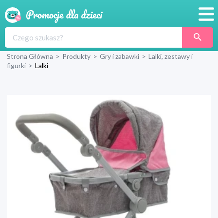
Promocje
Strona Główna
>
Produkty
>
Gry i zabawki
>
Lalki, zestawy i
Produkty
figurki
>
Lalki
Sklepy
Blog
Wyprawka