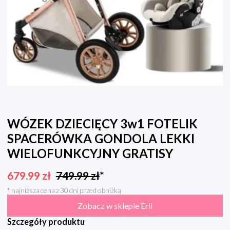
WÓZEK DZIECIĘCY 3w1 FOTELIK
SPACERÓWKA GONDOLA LEKKI
WIELOFUNKCYJNY GRATISY
679.99
zł
749.99
zł
*
* najniższa cena z 30 dni przed obniżką
Zobacz w sklepie Erli
Szczegóły produktu