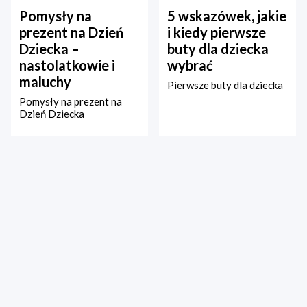
Pomysły na
5 wskazówek, jakie
prezent na Dzień
i kiedy pierwsze
Dziecka –
buty dla dziecka
nastolatkowie i
wybrać
maluchy
Pierwsze buty dla dziecka
Pomysły na prezent na
Dzień Dziecka