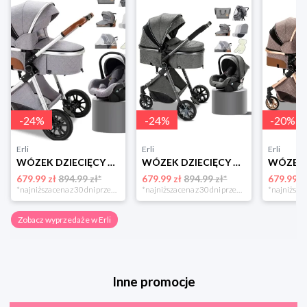
-
24
%
-
24
%
-
20
%
Erli
Erli
Erli
WÓZEK DZIECIĘCY 3w1 FOTELIK SPACERÓWKA GONDOLA LEKKI WIELOFUNKCYJNY GRATISY
WÓZEK DZIECIĘCY 3w1 FOTELIK SPACERÓWKA GONDOLA LEKKI WIELOFUNKCYJNY GRATISY
679.99 zł
894.99 zł*
679.99 zł
894.99 zł*
679.99 z
*najniższa cena z 30 dni przed obniżką
*najniższa cena z 30 dni przed obniżką
Zobacz wyprzedaże w Erli
Inne promocje