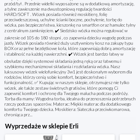
przód/tył . Przednie widełki wyposażone są w dodatkową amortyzację,
a tylne zawieszenie ma dwustopniową regulację twardości
HARD/SOFT . Wózek posiada również moskitierę, folię
przeciwdeszczową, uchylne ścianki boczne, pochylenie, torbę do
wózka, pas bezpieczeństwa, kieszonkę na smartfon oraz hamulec tylny
z centralnym zamknięciem. ✔️ Siedzisko wózka można regulować w
zakresie od 105 do 180 stopni , co zapewnia dziecku wygodę podczas
jazdy. Wózek posiada również duży usztywniony kosz na zakupy typu
BOX oraz pełne bezdętkowe koła, które zapewniają dobrą amortyzację
i stabilność na każdej nawierzchni. ✔️ Wózek jest bardzo łatwy w
obsłudze dzięki systemowi składania jedną ręką oraz łatwemu i
szybkiemu mechanizmowi składania i rozkładania wózka. Nasz
luksusowy wózek wielofunkcyjny 3w1 jest doskonałym wyborem dla
rodziców, którzy cenią sobie komfort, bezpieczeństwo i
funkcjonalność. ✅ Kupując w naszym sklepie, otrzymujesz nie tylko
wózek, ale także zestaw świetnych gratisów, które pomogą Ci
zapewnić komfort i ochronę dla Twojego malucha podczas podróży.
Torba dla mamy: Wygodna torba, idealna do przenoszenia potrzebnych
rzeczy podczas spacerów. Materac: Miękki materac dla dodatkowego
komfortu Twojego dziecka. Moskitiera: Siateczka przeciwkomarowa,
chroniąca prz...
Wyprzedaże w sklepie Erli