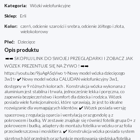
Kategoria
:
Wózki wielofunkcyjne
Sklep
:
Erli
Kolor
:
czerń, odcienie szarości i srebra, odcienie żółtego i złota,
wielokolorowy
Płeć
:
Dziecięce
Opis produktu
➡️➡️ SKOPIUJ LINK DO SWOJEJ PRZEGLĄDARKI I ZOBACZ JAK
WÓZEK PREZENTUJE SIĘ NA ŻYWO ! ➡️➡️
https://youtu.be/9juAgA5qVwo ✨Nowy model wózka dziecięcego
3w1✨ ✔️ Nowy model wózka CALUDAN wielofunkcyjny 3w1,
dostępny w 9 różnych kolorach . Konstrukcja wózka wykonana z
aluminium jest stabilna i trwała, jednocześnie lekka i poręczna, co
zapewnia bezpieczeństwo i komfort dla dziecka i rodzica. Wózek
posiada wiele funkcjonalności, które sprawiają, że jest to idealne
rozwiązanie dla wymagających klientów. ✔️ Wózek posiada wersję
spacerową z regulacją oparcia i wentylacją oraz gondolę ą z
pokrowcem i budką. W zestawie znajduje się również fotelik grupa 0+ z
pokrowcem i budką, adaptery do montażu fotelika w wózku oraz folia
przeciwdeszczowa i moskitiera. ✔️ Konstrukcja wózka posiada system
skrętnych kół przednich oraz funkcję montowania siedziska/fotelika