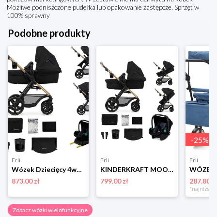
Możliwe podniszczone pudełka lub opakowanie zastępcze. Sprzęt w
100% sprawny
Podobne produkty
-
25
%
Erli
Erli
Erli
Wózek Dziecięcy 4w1 Kinderkraft MOOV 2 EVA Fotelik Wielofunkcyjny Czarny
KINDERKRAFT MOOV 2 WIELOFUNKCYJNY WÓZEK GŁĘBOKO-SPACEROWY 3W1 PURE BLACK
873.00 zł
799.00 zł
287.80 z
Zobacz wózki wielofunkcyjne