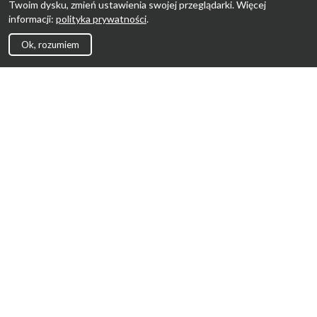
Twoim dysku, zmień ustawienia swojej przeglądarki. Więcej
informacji:
polityka prywatności
.
Ok, rozumiem
Strona Główna
Promocje
Sklepy