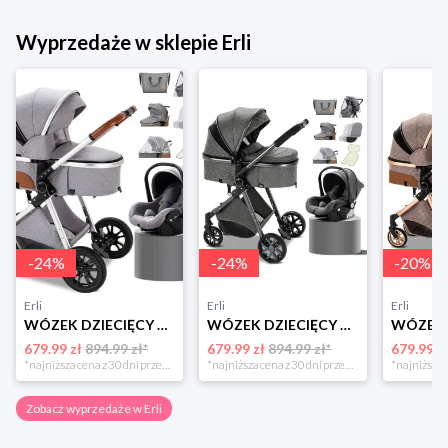
Wyprzedaże w sklepie Erli
-
24
%
-
24
%
-
20
%
Erli
Erli
Erli
WÓZEK DZIECIĘCY 3w1 FOTELIK SPACERÓWKA GONDOLA LEKKI WIELOFUNKCYJNY GRATISY
WÓZEK DZIECIĘCY 3w1 FOTELIK SPACERÓWKA GONDOLA LEKKI WIELOFUNKCYJNY GRATISY
679.99 zł
894.99 zł*
679.99 zł
894.99 zł*
679.99 z
*najniższa cena z 30 dni przed obniżką
*najniższa cena z 30 dni przed obniżką
Zobacz wyprzedaże w Erli