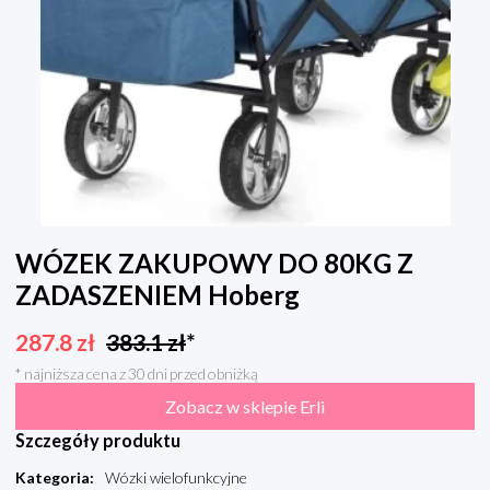
WÓZEK ZAKUPOWY DO 80KG Z
ZADASZENIEM Hoberg
287.8
zł
383.1
zł
*
* najniższa cena z 30 dni przed obniżką
Zobacz w sklepie Erli
Szczegóły produktu
Kategoria
:
Wózki wielofunkcyjne