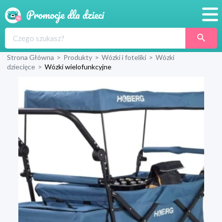
Promocje
Strona Główna
>
Produkty
>
Wózki i foteliki
>
Wózki
Produkty
dziecięce
>
Wózki wielofunkcyjne
Sklepy
Blog
Wyprawka