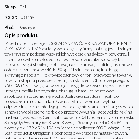
Sklep
:
Erli
Kolor
:
Czarny
Płeć
:
Dziecięce
Opis produktu
Przedmiotem ofertyjest: SKŁADANY WÓZEK NA ZAKUPY, PIKNIK
Z ZADASZENIEM Składany wózek ręczny firmy Hoberg jest idealnym
towarzyszem podczas wszystkich wycieczek na świeżym powietrzu i
można go szybko rozłożyć i ponownie schować, aby zaoszczędzić
miejsce! Dzięki stabilnej metalowej ramie rurowej i solidnej nylonowej
osłonie można przewozić do 80 kg - idealne na jedną lub drugą
skrzynię z napojami. Pokrowiec dachowy chroni przewożony towar w
równym stopniu przed deszczem, jak i słońcem. Obrotowe przeguby
kół o 360 ° sprawiają, że wózek jest wyjątkowo zwrotny, wysuwany
uchwyt umożliwia optymalną obsługę, a hamulce postojowe
zapobiegają stoczeniu się wózka. Jeśli waga jest duża, rączki do
prowadzenia można nadal używać z tyłu. Zawiera uchwyt na
odpowiednią torbę chłodzącą. Jeśli tak się nie stanie, można go szybko
schować w dołączonej torbie do przechowywania - gotowej do ręki na
następną wycieczkę. Cena katalogowa 670zł Dostępny tylko niebieski.
Szczegóły: Wymiary (dł. X szer. X wys.): Złożony ok. 54 x 28 x 84 cm,
złożony ok. 139 x 54 x 103 cm Materiał: poliester 600D Waga: 12 kg
Stan produktu: Urządzenia pochodzą z wyprzedaży magazynowych,
pokazów marketingowych. W zestawie nie ma uchwytu na kubek