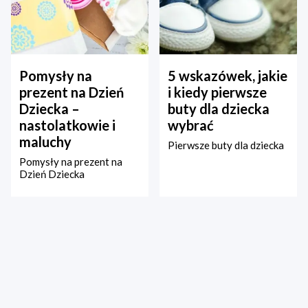
Pomysły na
5 wskazówek, jakie
prezent na Dzień
i kiedy pierwsze
Dziecka –
buty dla dziecka
nastolatkowie i
wybrać
maluchy
Pierwsze buty dla dziecka
Pomysły na prezent na
Dzień Dziecka