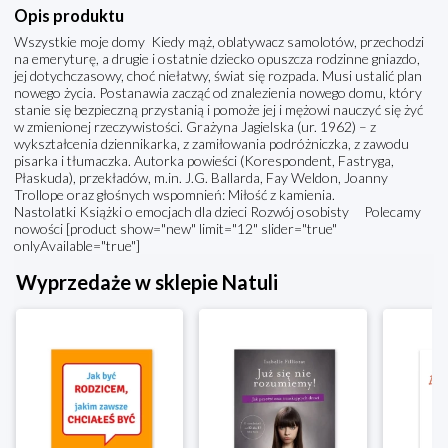
Opis produktu
Wszystkie moje domy Kiedy mąż, oblatywacz samolotów, przechodzi
na emeryturę, a drugie i ostatnie dziecko opuszcza rodzinne gniazdo,
jej dotychczasowy, choć niełatwy, świat się rozpada. Musi ustalić plan
nowego życia. Postanawia zacząć od znalezienia nowego domu, który
stanie się bezpieczną przystanią i pomoże jej i mężowi nauczyć się żyć
w zmienionej rzeczywistości. Grażyna Jagielska (ur. 1962) – z
wykształcenia dziennikarka, z zamiłowania podróżniczka, z zawodu
pisarka i tłumaczka. Autorka powieści (Korespondent, Fastryga,
Płaskuda), przekładów, m.in. J.G. Ballarda, Fay Weldon, Joanny
Trollope oraz głośnych wspomnień: Miłość z kamienia.
Nastolatki Książki o emocjach dla dzieci Rozwój osobisty Polecamy
nowości [product show="new" limit="12" slider="true"
onlyAvailable="true"]
Wyprzedaże w sklepie Natuli