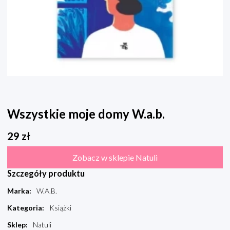
Wszystkie moje domy W.a.b.
29
zł
Zobacz w sklepie Natuli
Szczegóły produktu
Marka
:
W.A.B.
Kategoria
:
Książki
Sklep
:
Natuli