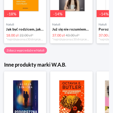
-
18
%
-
14
%
-
14
%
Natuli
Natuli
Natuli
Jak być rodzicem, jakim zawsze chciałeś być Media rodzina
Już się nie rozumiemy! Jak przeżyć czas trzaskających drzwi Esprit
18.00 zł
22.00 zł*
37.00 zł
43.00 zł*
37.00 zł
*najniższa cena z 30 dni przed obniżką
*najniższa cena z 30 dni przed obniżką
Zobacz wyprzedaże w Natuli
Inne produkty marki W.A.B.