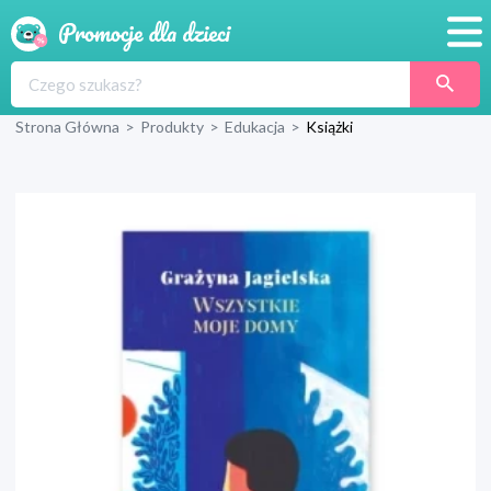
Promocje
Strona Główna
>
Produkty
>
Edukacja
>
Książki
Produkty
Sklepy
Blog
Wyprawka