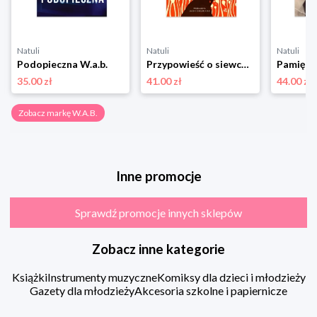
Natuli
Natuli
Natuli
Podopieczna W.a.b.
Przypowieść o siewcy W.a.b.
35.00 zł
41.00 zł
44.00 zł
Zobacz markę W.A.B.
Inne promocje
Sprawdź promocje innych sklepów
Zobacz inne kategorie
Książki
Instrumenty muzyczne
Komiksy dla dzieci i młodzieży
Gazety dla młodzieży
Akcesoria szkolne i papiernicze