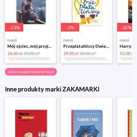
-
13
%
-
3
%
-
35
%
Natuli
Natuli
Natuli
Mój ojciec, mój przyjaciel Element
Przeplatalińscy Dwie siostry
26.00 zł
30.00 zł*
29.00 zł
30.00 zł*
51.00 zł
*najniższa cena z 30 dni przed obniżką
*najniższa cena z 30 dni przed obniżką
Zobacz wyprzedaże w Natuli
Inne produkty marki ZAKAMARKI