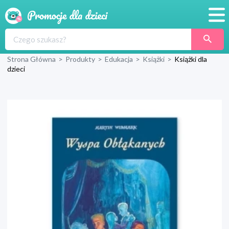
Promocje
Strona Główna
>
Produkty
>
Edukacja
>
Książki
>
Książki dla
Produkty
dzieci
Sklepy
Blog
Wyprawka