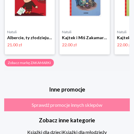
Natuli
Natuli
Natuli
Albercie, ty złodzieju! Zakamarki
Kajtek i Miś Zakamarki
21.00 zł
22.00 zł
22.00 zł
Zobacz markę ZAKAMARKI
Inne promocje
Sprawdź promocje innych sklepów
Zobacz inne kategorie
Książki dla dzieci
Książki dla młodzieży