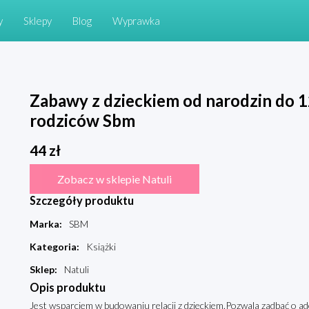
y
Sklepy
Blog
Wyprawka
Zabawy z dzieckiem od narodzin do 12
rodziców Sbm
44
zł
Zobacz w sklepie Natuli
Szczegóły produktu
Marka
:
SBM
Kategoria
:
Książki
Sklep
:
Natuli
Opis produktu
Jest wsparciem w budowaniu relacji z dzieckiem.Pozwala zadbać o 