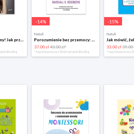
-
14
%
-
15
%
Natuli
Natuli
Już się nie rozumiemy! Jak przeżyć czas trzaskających drzwi Esprit
Porozumienie bez przemocy: o języku życia Czarna owca
37.00 zł
43.00 zł*
33.00 zł
39.00 
rzed obniżką
*najniższa cena z 30 dni przed obniżką
*najniższa cena z 3