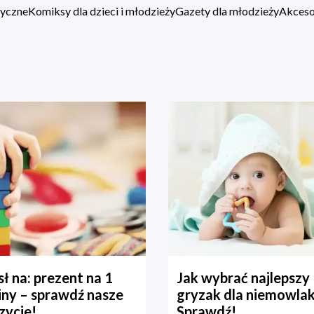
zyczne
Komiksy dla dzieci i młodzieży
Gazety dla młodzieży
Akcesor
ł na: prezent na 1
Jak wybrać najlepszy
iny – sprawdź nasze
gryzak dla niemowla
zycje!
Sprawdź!