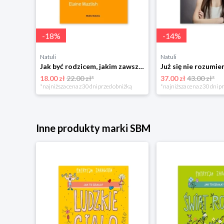
-
18
%
-
14
%
Natuli
Natuli
Najszczęśliwsze niemowlę w okolicy Mamania
Jak być rodzicem, jakim zawsze chciałeś być Media rodzina
18.00 zł
22.00 zł*
37.00 zł
43.00 zł*
niżką
*najniższa cena z 30 dni przed obniżką
*najniższa cena z 30 dni p
Inne produkty marki SBM