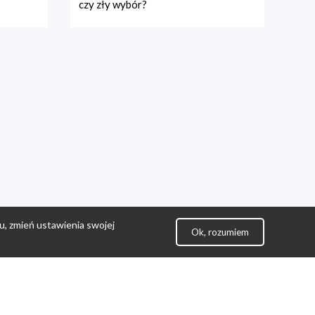
czy zły wybór?
u, zmień ustawienia swojej
Ok, rozumiem