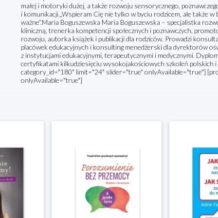
małej i motoryki dużej, a także rozwoju sensorycznego, poznawcz
i komunikacji.„Wspieram Cię nie tylko w byciu rodzicem, ale także w 
ważne”.Maria Boguszewska Maria Boguszewska – specjalistka rozw
kliniczną, trenerka kompetencji społecznych i poznawczych, promo
rozwoju, autorka książek i publikacji dla rodziców. Prowadzi konsult
placówek edukacyjnych i konsulting menedżerski dla dyrektorów oś
z instytucjami edukacyjnymi, terapeutycznymi i medycznymi. Dypl
certyfikatami kilkudziesięciu wysokojakościowych szkoleń polskich
category_id="180" limit="24" slider="true" onlyAvailable="true"] [pr
onlyAvailable="true"]