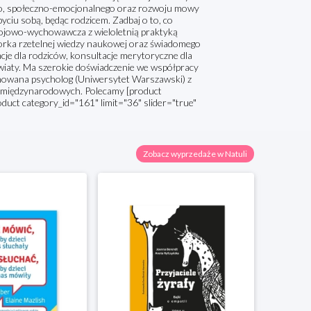
ego, społeczno-emocjonalnego oraz rozwoju mowy
byciu sobą, będąc rodzicem. Zadbaj o to, co
ojowo-wychowawcza z wieloletnią praktyką
torka rzetelnej wiedzy naukowej oraz świadomego
acje dla rodziców, konsultacje merytoryczne dla
wiaty. Ma szerokie doświadczenie we współpracy
omowana psycholog (Uniwersytet Warszawski) z
 i międzynarodowych. Polecamy [product
oduct category_id="161" limit="36" slider="true"
Zobacz wyprzedaże w Natuli