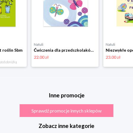
Natuli
Natuli
t roślin Sbm
Ćwiczenia dla przedszkolaków z elementami metody Montessori Sbm
22.00 zł
23.00 zł
rzed obniżką
Inne promocje
Sprawdź promocje innych sklepów
Zobacz inne kategorie