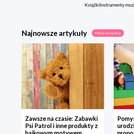
Książki
Instrumenty mu
Najnowsze artykuły
Pokaż wszystkie
Zawsze na czasie: Zabawki
Pomys
Psi Patrol i inne produkty z
urodz
bajkowym motywem
propo