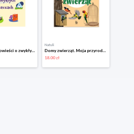
Natuli
Natuli
Niezwykłe opowieści o zwykłych rzeczach Sbm
Domy zwierząt. Moja przyroda Sbm
18.00 zł
18.00 zł