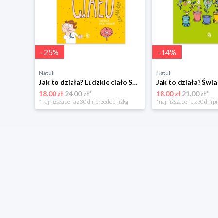
-
25
%
-
14
%
Natuli
Natuli
Pudełko czekoladek. 24 opowiadania. Książkowy kalendarz adwentowy Sbm
Jak to działa? Ludzkie ciało Sbm
Jak to działa? Świa
18.00 zł
24.00 zł*
18.00 zł
21.00 zł*
*najniższa cena z 30 dni przed obniżką
*najniższa cena z 30 dni p