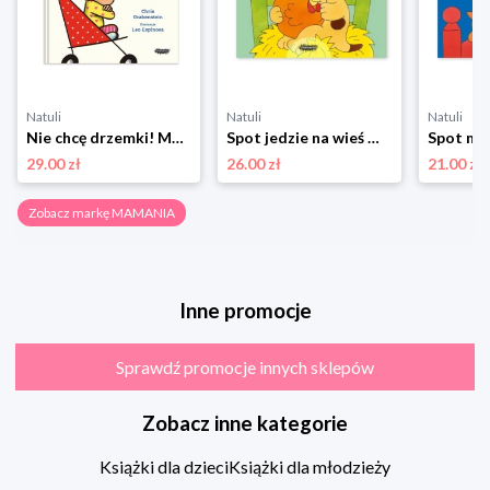
Natuli
Natuli
Natuli
Nie chcę drzemki! Mamania
Spot jedzie na wieś Mamania
29.00 zł
26.00 zł
21.00 zł
Zobacz markę MAMANIA
Inne promocje
Sprawdź promocje innych sklepów
Zobacz inne kategorie
Książki dla dzieci
Książki dla młodzieży