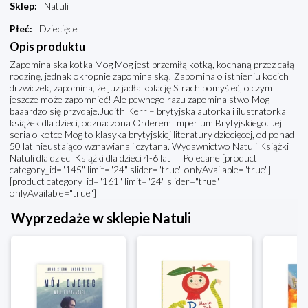
Sklep
:
Natuli
Płeć
:
Dziecięce
Opis produktu
Zapominalska kotka Mog Mog jest przemiłą kotką, kochaną przez całą
rodzinę, jednak okropnie zapominalską! Zapomina o istnieniu kocich
drzwiczek, zapomina, że już jadła kolację Strach pomyśleć, o czym
jeszcze może zapomnieć! Ale pewnego razu zapominalstwo Mog
baaardzo się przydaje.Judith Kerr – brytyjska autorka i ilustratorka
książek dla dzieci, odznaczona Orderem Imperium Brytyjskiego. Jej
seria o kotce Mog to klasyka brytyjskiej literatury dziecięcej, od ponad
50 lat nieustająco wznawiana i czytana. Wydawnictwo Natuli Książki
Natuli dla dzieci Książki dla dzieci 4-6 lat Polecane [product
category_id="145" limit="24" slider="true" onlyAvailable="true"]
[product category_id="161" limit="24" slider="true"
onlyAvailable="true"]
Wyprzedaże w sklepie Natuli