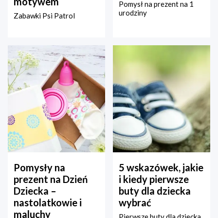
motywem
Pomysł na prezent na 1
urodziny
Zabawki Psi Patrol
Pomysły na
5 wskazówek, jakie
prezent na Dzień
i kiedy pierwsze
Dziecka –
buty dla dziecka
nastolatkowie i
wybrać
maluchy
Pierwsze buty dla dziecka