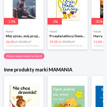
-
13
%
-
3
%
-
35
%
Natuli
Natuli
Natuli
Mój ojciec, mój przyjaciel Element
Przeplatalińscy Dwie siostry
26.00 zł
30.00 zł*
29.00 zł
30.00 zł*
51.00 zł
*najniższa cena z 30 dni przed obniżką
*najniższa cena z 30 dni przed obniżką
Zobacz wyprzedaże w Natuli
Inne produkty marki MAMANIA