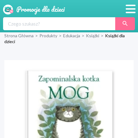
Promocje
Strona Główna
>
Produkty
>
Edukacja
>
Książki
>
Książki dla
Produkty
dzieci
Sklepy
Blog
Wyprawka