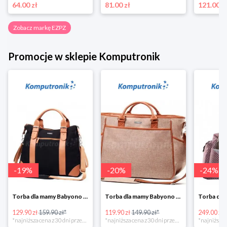
64.00 zł
81.00 zł
121.00 z
Zobacz markę EZPZ
Promocje w sklepie Komputronik
-
19
%
-
20
%
-
24
%
Torba dla mamy Babyono 1505/01 Comfort Icoinic 5/5
Torba dla mamy Babyono 1507/01 Comfort Chic w super cenie
129.90 zł
159.90 zł*
119.90 zł
149.90 zł*
249.00 zł
*najniższa cena z 30 dni przed obniżką
*najniższa cena z 30 dni przed obniżką