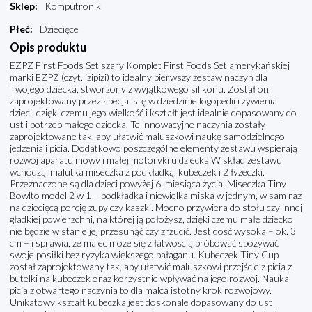
Sklep
:
Komputronik
Płeć
:
Dziecięce
Opis produktu
EZPZ First Foods Set szary Komplet First Foods Set amerykańskiej
marki EZPZ (czyt. izipizi) to idealny pierwszy zestaw naczyń dla
Twojego dziecka, stworzony z wyjątkowego silikonu. Został on
zaprojektowany przez specjalistę w dziedzinie logopedii i żywienia
dzieci, dzięki czemu jego wielkość i kształt jest idealnie dopasowany do
ust i potrzeb małego dziecka. Te innowacyjne naczynia zostały
zaprojektowane tak, aby ułatwić maluszkowi naukę samodzielnego
jedzenia i picia. Dodatkowo poszczególne elementy zestawu wspierają
rozwój aparatu mowy i małej motoryki u dziecka W skład zestawu
wchodzą: malutka miseczka z podkładką, kubeczek i 2 łyżeczki.
Przeznaczone są dla dzieci powyżej 6. miesiąca życia. Miseczka Tiny
Bowlto model 2 w 1 – podkładka i niewielka miska w jednym, w sam raz
na dziecięcą porcję zupy czy kaszki. Mocno przywiera do stołu czy innej
gładkiej powierzchni, na której ją położysz, dzięki czemu małe dziecko
nie będzie w stanie jej przesunąć czy zrzucić. Jest dość wysoka – ok. 3
cm – i sprawia, że malec może się z łatwością próbować spożywać
swoje posiłki bez ryzyka większego bałaganu. Kubeczek Tiny Cup
został zaprojektowany tak, aby ułatwić maluszkowi przejście z picia z
butelki na kubeczek oraz korzystnie wpływać na jego rozwój. Nauka
picia z otwartego naczynia to dla malca istotny krok rozwojowy.
Unikatowy kształt kubeczka jest doskonale dopasowany do ust