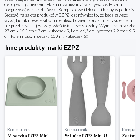
ciepłą wodą z mydłem. Można również myć w zmywarce. Można
podgrzewać w mikrofalówce. Kompaktowe i lekkie – idealny w podróży.
Szczególną zaletą produktów EZPZ jest również to, że będą zawsze
wyglądać jak nowe – silikon nie ulega bowiem korozji, nie rysuje się, ani
nie przebarwia – jest więc właściwie niezniszczalny. Wymiary: miseczka
23 cm x 16,5 cm x 3 cm, kubeczek 5,1 cm x 6,3 cm, łyżeczka 2,2 cm x 9,5
cm Pojemność: miseczka 150 ml, kubeczek 60 ml
Inne produkty marki EZPZ
Komputronik
Komputronik
Komputro
Miseczka EZPZ Mini Bowl 2w1 + Podkładka pastelowy zielony
Sztućce EZPZ Mini Utensils szary