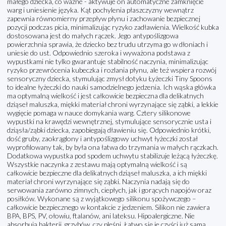
małego dziecka, co ważne - aktywuje on automatyczne zamknięcie
warg i uniesienie języka. Kąt pochylenia płaszczyzny wewnątrz
zapewnia równomierny przepływ płynu i zachowanie bezpiecznej
pozycji podczas picia, minimalizując ryzyko zadławienia. Wielkość kubka
dostosowana jest do małych rączek. Jego antypoślizgowa
powierzchnia sprawia, że dziecko bez trudu utrzyma go w dłoniach i
uniesie do ust. Odpowiednio szeroka i wyważona podstawa z
wypustkami nie tylko gwarantuje stabilność naczynia, minimalizując
ryzyko przewrócenia kubeczka i rozlania płynu, ale też wspiera rozwój
sensoryczny dziecka, stymulując zmysł dotyku Łyżeczki Tiny Spoons
to idealne łyżeczki do nauki samodzielnego jedzenia. Ich wąska główka
ma optymalną wielkość i jest całkowicie bezpieczna dla delikatnych
dziąseł maluszka, miękki materiał chroni wyrzynające się ząbki, a lekkie
wygięcie pomaga w nauce domykania warg. Cztery silikonowe
wypustki na krawędzi wewnętrznej, stymulujące sensorycznie usta i
dziąsła/ząbki dziecka, zapobiegają dławieniu się. Odpowiednio krótki,
dość gruby, zaokrąglony i antypoślizgowy uchwyt łyżeczki został
wyprofilowany tak, by była ona łatwa do trzymania w małych rączkach.
Dodatkowa wypustka pod spodem uchwytu stabilizuje leżącą łyżeczkę.
Wszystkie naczynka z zestawu mają optymalną wielkość i są
całkowicie bezpieczne dla delikatnych dziąseł maluszka, a ich miękki
materiał chroni wyrzynające się ząbki. Naczynia nadają się do
serwowania zarówno zimnych, ciepłych, jak i gorących napojów oraz
posiłków. Wykonane są z wyjątkowego silikonu spożywczego –
całkowicie bezpiecznego w kontakcie z jedzeniem. Silikon nie zawiera
BPA, BPS, PV, ołowiu, ftalanów, ani lateksu. Hipoalergiczne. Nie
absorbują bakterii, grzybów, czy pleśni. Łatwo się je czyści już samą