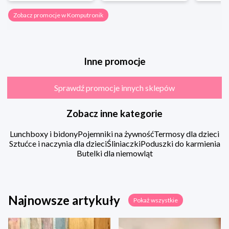
Zobacz promocje w Komputronik
Inne promocje
Sprawdź promocje innych sklepów
Zobacz inne kategorie
Lunchboxy i bidony
Pojemniki na żywność
Termosy dla dzieci
Sztućce i naczynia dla dzieci
Śliniaczki
Poduszki do karmienia
Butelki dla niemowląt
Najnowsze artykuły
Pokaż wszystkie