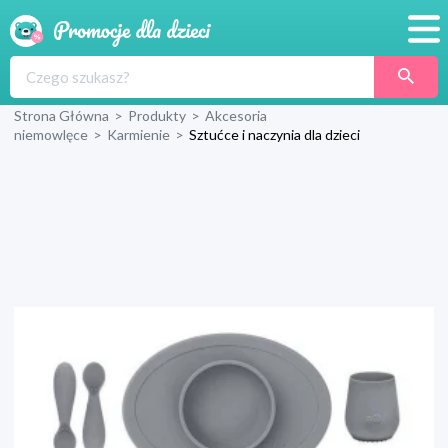
Promocje
Strona Główna
>
Produkty
>
Akcesoria
Produkty
niemowlęce
>
Karmienie
>
Sztućce i naczynia dla dzieci
Sklepy
Blog
Wyprawka