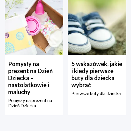
Pomysły na
5 wskazówek, jakie
prezent na Dzień
i kiedy pierwsze
Dziecka –
buty dla dziecka
nastolatkowie i
wybrać
maluchy
Pierwsze buty dla dziecka
Pomysły na prezent na
Dzień Dziecka