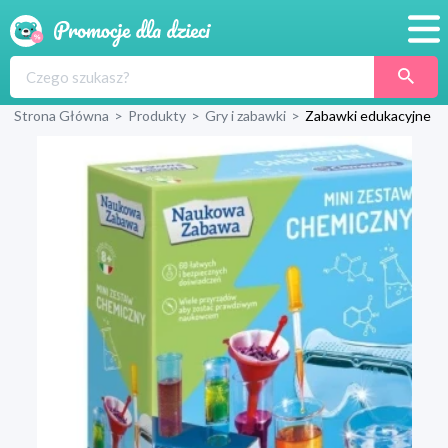
Promocje
Strona Główna
>
Produkty
>
Gry i zabawki
>
Zabawki edukacyjne
Produkty
Sklepy
Blog
Wyprawka