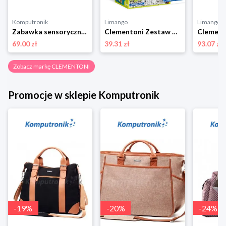
Komputronik
Limango
Limango
Zabawka sensoryczna Clementoni Clemmy Rakieta Sensoryczna 17806
Clementoni Zestaw do wykopalisk Galileo "T-Rex" - 7+ rozmiar: onesize
69.00 zł
39.31 zł
93.07 zł
Zobacz markę CLEMENTONI
Promocje w sklepie Komputronik
-
19
%
-
20
%
-
24
%