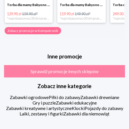
Torba dla mamy Babyono 1505/01 Comfort Icoinic 5/5
Torba dla mamy Babyono 1507/01 Comfort Chic w super cenie
129.90 zł
159.90 zł*
119.90 zł
149.90 zł*
249.00 zł
*najniższa cena z 30 dni przed obniżką
*najniższa cena z 30 dni przed obniżką
Zobacz promocje w Komputronik
Inne promocje
Sprawdź promocje innych sklepów
Zobacz inne kategorie
Zabawki ogrodowe
Piłki do zabawy
Zabawki drewniane
Gry i puzzle
Zabawki edukacyjne
Zabawki kreatywne i artystyczne
Klocki
Pojazdy do zabawy
Lalki, zestawy i figurki
Zabawki dla niemowląt