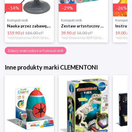
-
14
%
-
29
%
-
26
%
Komputronik
Komputronik
Komputro
Nauka przez zabawę,zabawka edukacyjna,zabawka interaktywna Lexibook Globus Świecący Dzienny i Nocny PL LEXIBOOK
Zestaw artystyczny Clementoni Crazy chic Odjazdowe paznokcie 78771
159.90 zł
186.00 zł*
39.90 zł
56.00 zł*
19.00 zł
*najniższa cena z 30 dni przed obniżką
*najniższa cena z 30 dni przed obniżką
Zobacz wyprzedaże w Komputronik
Inne produkty marki CLEMENTONI