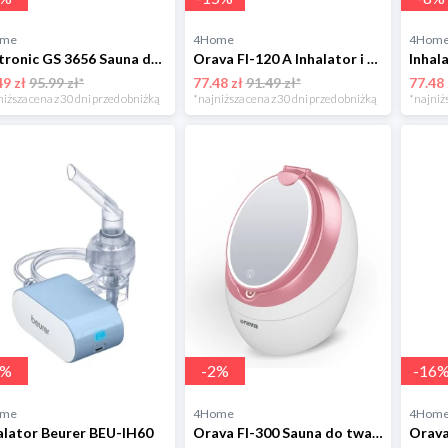
ome
4Home
4Hom
Clatronic GS 3656 Sauna do twarzy
Orava FI-120 A Inhalator i sauna do twarzy
49 zł
95.99 zł*
77.48 zł
91.49 zł*
77.48 
niższa cena z 30 dni przed obniżką
*najniższa cena z 30 dni przed obniżką
*najniżs
%
-
2
%
-
16
ome
4Home
4Hom
alator Beurer BEU-IH60
Orava FI-300 Sauna do twarzy