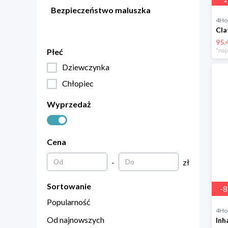
Bezpieczeństwo maluszka
4H
95.
*naj
Płeć
Dziewczynka
Chłopiec
Wyprzedaż
Cena
-
zł
Sortowanie
-
8
Popularność
4H
Od najnowszych
Inh