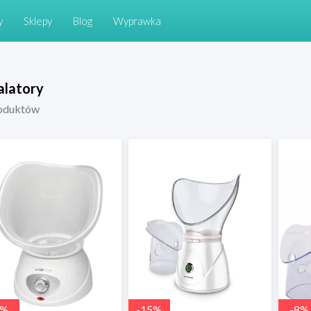
y
Sklepy
Blog
Wyprawka
alatory
oduktów
%
-
15
%
-
8
%