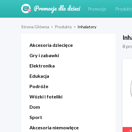
Promocje
Produkt
Strona Główna
>
Produkty
>
Inhalatory
Inh
Akcesoria dziecięce
8
pr
Gry i zabawki
Elektronika
Edukacja
Podróże
Wózki i foteliki
Dom
Sport
Akcesoria niemowlęce
-
1