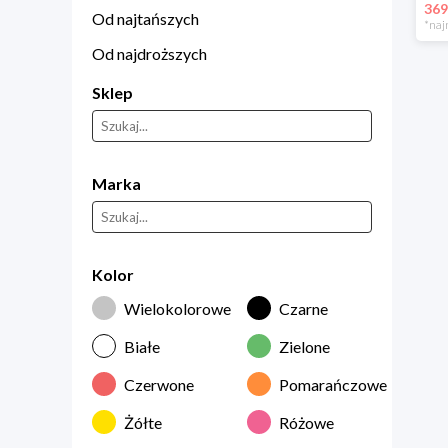
369
Od najtańszych
*naj
Od najdroższych
Sklep
Marka
Kolor
Wielokolorowe
Czarne
Białe
Zielone
Czerwone
Pomarańczowe
Żółte
Różowe