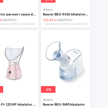
e
4Home
Inhalator parowy i sauna do twarzy Purple 4-Home
Beurer BEU-IH26 inhalator dla dzieci
zł
83.99 zł*
501.49 zł
688.99 zł*
za cena z 30 dni przed obniżką
*najniższa cena z 30 dni przed obniżką
%
-
8
%
e
4Home
Orava FI-120 AP Inhalator i sauna do twarzy
Beurer BEU-SI40 Inhalator