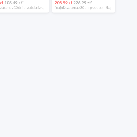
zł
108.49 zł*
208.99 zł
226.99 zł*
za cena z 30 dni przed obniżką
*najniższa cena z 30 dni przed obniżką