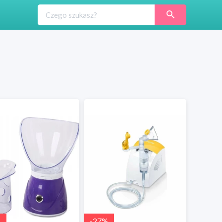
-
27
%