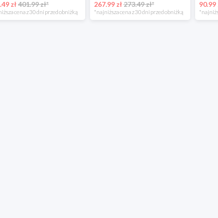
.49 zł
401.99 zł*
267.99 zł
273.49 zł*
90.99 
niższa cena z 30 dni przed obniżką
*najniższa cena z 30 dni przed obniżką
*najniżs