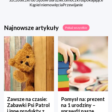
Kąpiel niemowlęcia
Przewijanie
Najnowsze artykuły
Pokaż wszystkie
Zawsze na czasie:
Pomysł na: prezent
Zabawki Psi Patrol
na 1 urodziny –
i inne produkty z
sprawdź nasze