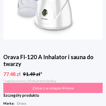
Orava FI-120 A Inhalator i sauna do
twarzy
77.48
zł
91.49
zł
*
* najniższa cena z 30 dni przed obniżką
Zobacz w sklepie 4Home
Szczegóły produktu
Marka
:
Orava