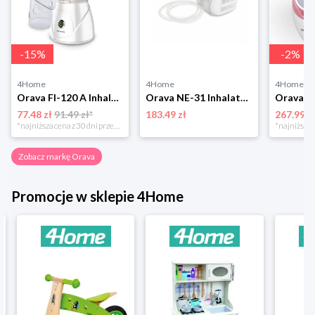
-
15
%
-
2
%
4Home
4Home
4Home
Orava FI-120 A Inhalator i sauna do twarzy
Orava NE-31 Inhalator kompresorowy
77.48 zł
91.49 zł*
183.49 zł
267.99 z
*najniższa cena z 30 dni przed obniżką
Zobacz markę Orava
Promocje w sklepie 4Home