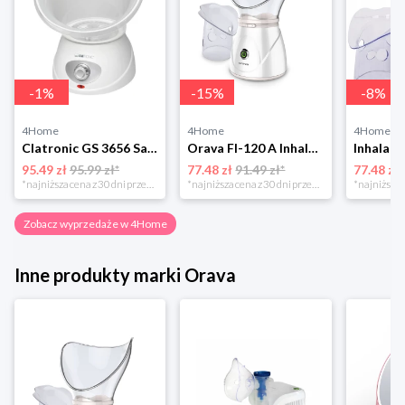
-
1
%
-
15
%
-
8
%
4Home
4Home
4Home
Clatronic GS 3656 Sauna do twarzy
Orava FI-120 A Inhalator i sauna do twarzy
95.49 zł
95.99 zł*
77.48 zł
91.49 zł*
77.48 zł
*najniższa cena z 30 dni przed obniżką
*najniższa cena z 30 dni przed obniżką
Zobacz wyprzedaże w 4Home
Inne produkty marki Orava