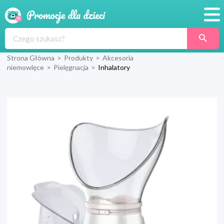
Promocje
Strona Główna
>
Produkty
>
Akcesoria
Produkty
niemowlęce
>
Pielęgnacja
>
Inhalatory
Sklepy
Blog
Wyprawka