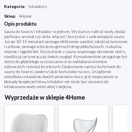
Kategoria
:
Inhalatory
Sklep
:
4Home
Opis produktu
Sauna do twarzy i inhalator w jednym. Wystarczy nabrać wody, dodać
pachnący aromat czy zioła, włączyć i korzystać z uzdrawiającej sauny.
Już po 10-15 minutach pomaga efektywnie uwolnić zatoki przynosowe
i czołowe, pomaga w leczeniu górnych dróg oddechowych, rozluźnia
mięśnie i łagodzi ból. Korzystanie z sauny wspomaga ukrwienie skóry,
nawilża ją i przywraca jej świeży wygląd. Konsekwentnie przygotuje też
skórę do głębokiego oczyszczania oraz nakładania kremów
odżywczych i emulsji leczniczych.Opakowanie oprócz końcówek do
sauny do twarzy zawiera także końcówkę na nos. Urządzenie
umożliwia ustawienie dwóch poziomów mocy, jest wyposażone w
blokadę bezpieczeństwa.Inhalator nie może być używany do
inhalowania wody mineralnej i olejków.
Wyprzedaże w sklepie 4Home