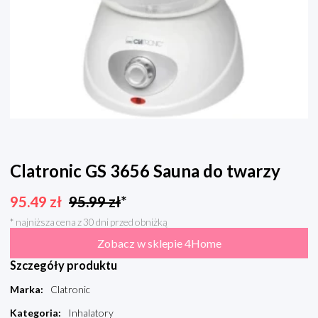
Clatronic GS 3656 Sauna do twarzy
95.49
zł
95.99
zł
*
* najniższa cena z 30 dni przed obniżką
Zobacz w sklepie 4Home
Szczegóły produktu
Marka
:
Clatronic
Kategoria
:
Inhalatory