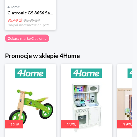
4Home
Clatronic GS 3656 Sauna do twarzy
95.49 zł
95.99 zł*
*najniższa cena z 30 dni przed obniżką
Zobacz markę Clatronic
Promocje w sklepie 4Home
-
12
%
-
12
%
-
39
%