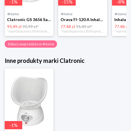
-
1
%
-
15
%
-
8
%
4Home
4Home
4Home
Clatronic GS 3656 Sauna do twarzy
Orava FI-120 A Inhalator i sauna do twarzy
95.49 zł
95.99 zł*
77.48 zł
91.49 zł*
77.48 zł
*najniższa cena z 30 dni przed obniżką
*najniższa cena z 30 dni przed obniżką
Zobacz wyprzedaże w 4Home
Inne produkty marki Clatronic
-
1
%