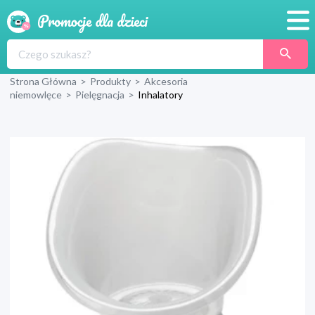
Promocje
Strona Główna
>
Produkty
>
Akcesoria
Produkty
niemowlęce
>
Pielęgnacja
>
Inhalatory
Sklepy
Blog
Wyprawka