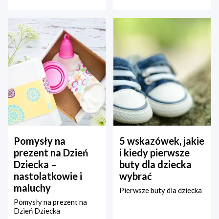
Pomysły na
5 wskazówek, jakie
prezent na Dzień
i kiedy pierwsze
Dziecka –
buty dla dziecka
nastolatkowie i
wybrać
maluchy
Pierwsze buty dla dziecka
Pomysły na prezent na
Dzień Dziecka