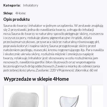
Kategoria
:
Inhalatory
Sklep
:
4Home
Opis produktu
Sauna do twarzy i inhalator w jednym urządzeniu. W zestawie znajdują
się 2 przystawki, jedna do nawilżania twarzy, a druga do inhalacji
nosa.Sauna do twarzy w naturalny sposób pielęgnuje skórę, rozszerza
i oczyszcza pory, redukuje plamy pigmentacyjne i trądzik, działa
przeciwzmarszczkowo, przywraca skórze naturalną równowagę pH,
poprawia koloryt i napina skórę.Sauna przygotowuje skórę przed
nałożeniem peelingu, maseczki, kremu regenerującego itp. Para nawilża
i skutecznie ukrwia skórę, rozluźnia mięśnie i zmniejsza napięcie
twarzy, relaksuje.Inhalator jest stosowany w celu rozluźnienia jam
nosowych, nawilżenia gardła i błon śluzowych oraz wspomagania
leczenia górnych dróg oddechowych.Zawiera miarkę do odmierzania
potrzebnej ilości płynu.Zasilanie: 220 VPojemność zbiornika: 60 ml
Wyprzedaże w sklepie 4Home