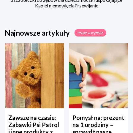
Kąpiel niemowlęcia
Przewijanie
Najnowsze artykuły
Pokaż wszystkie
Zawsze na czasie:
Pomysł na: prezent
Zabawki Psi Patrol
na 1 urodziny –
i inne produkty z
sprawdź nasze