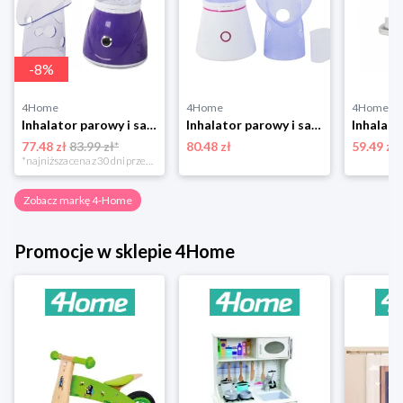
-
8
%
4Home
4Home
4Home
Inhalator parowy i sauna do twarzy Purple 4-Home
Inhalator parowy i sauna do twarzy 4-Home
77.48 zł
83.99 zł*
80.48 zł
59.49 zł
*najniższa cena z 30 dni przed obniżką
Zobacz markę 4-Home
Promocje w sklepie 4Home