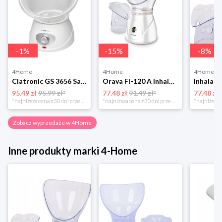
-
1
%
-
15
%
-
8
%
4Home
4Home
4Home
Clatronic GS 3656 Sauna do twarzy
Orava FI-120 A Inhalator i sauna do twarzy
95.49 zł
95.99 zł*
77.48 zł
91.49 zł*
77.48 zł
*najniższa cena z 30 dni przed obniżką
*najniższa cena z 30 dni przed obniżką
Zobacz wyprzedaże w 4Home
Inne produkty marki 4-Home