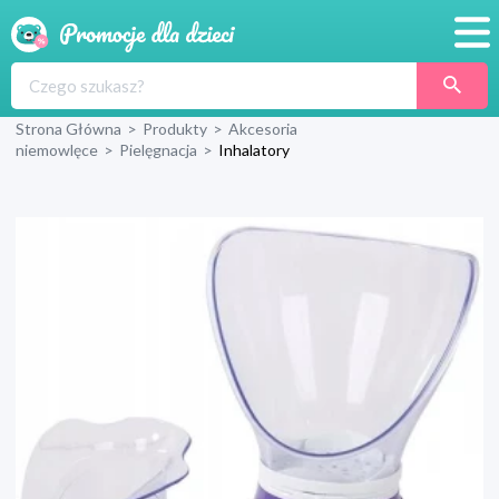
Promocje
Strona Główna
>
Produkty
>
Akcesoria
Produkty
niemowlęce
>
Pielęgnacja
>
Inhalatory
Sklepy
Blog
Wyprawka