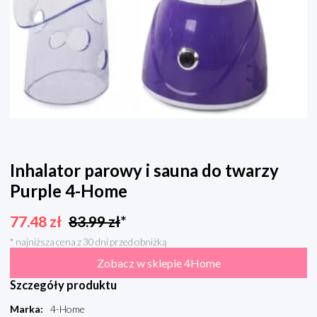
Inhalator parowy i sauna do twarzy
Purple 4-Home
77.48
zł
83.99
zł
*
* najniższa cena z 30 dni przed obniżką
Zobacz w sklepie 4Home
Szczegóły produktu
Marka
:
4-Home