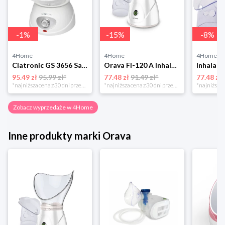
-
1
%
-
15
%
-
8
%
4Home
4Home
4Home
Clatronic GS 3656 Sauna do twarzy
Orava FI-120 A Inhalator i sauna do twarzy
95.49 zł
95.99 zł*
77.48 zł
91.49 zł*
77.48 zł
*najniższa cena z 30 dni przed obniżką
*najniższa cena z 30 dni przed obniżką
Zobacz wyprzedaże w 4Home
Inne produkty marki Orava