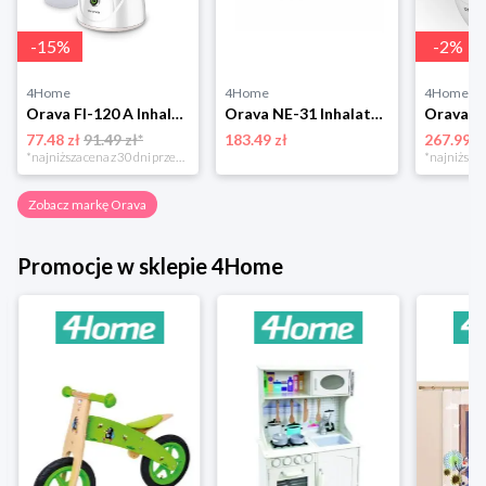
-
15
%
-
2
%
4Home
4Home
4Home
Orava FI-120 A Inhalator i sauna do twarzy
Orava NE-31 Inhalator kompresorowy
77.48 zł
91.49 zł*
183.49 zł
267.99 z
*najniższa cena z 30 dni przed obniżką
Zobacz markę Orava
Promocje w sklepie 4Home