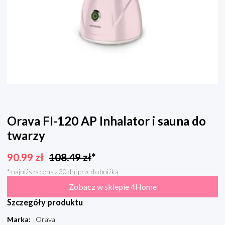
Orava FI-120 AP Inhalator i sauna do
twarzy
90.99
zł
108.49
zł
*
* najniższa cena z 30 dni przed obniżką
Zobacz w sklepie 4Home
Szczegóły produktu
Marka
:
Orava