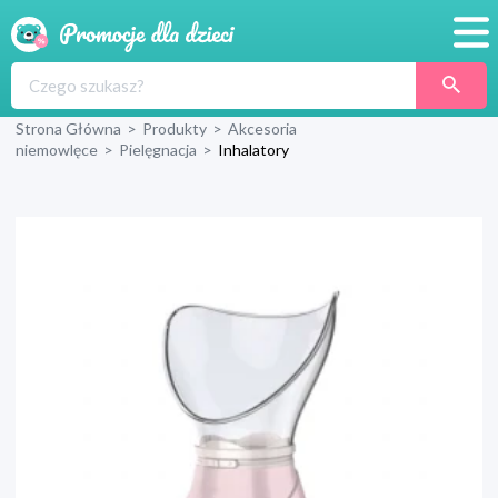
Promocje
Strona Główna
>
Produkty
>
Akcesoria
Produkty
niemowlęce
>
Pielęgnacja
>
Inhalatory
Sklepy
Blog
Wyprawka