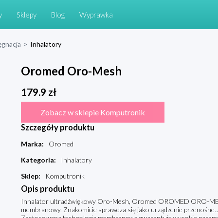
y
Sklepy
Blog
Wyprawka
ęgnacja
>
Inhalatory
Oromed Oro-Mesh
179.9
zł
Zobacz w sklepie Komputronik
Szczegóły produktu
Marka
:
Oromed
Kategoria
:
Inhalatory
Sklep
:
Komputronik
Opis produktu
Inhalator ultradźwiękowy Oro-Mesh, Oromed OROMED ORO-MESH t
membranowy. Znakomicie sprawdza się jako urządzenie przenośne.Je
Zastosowana technologia membranowa gwarantuje wysokie parametry 