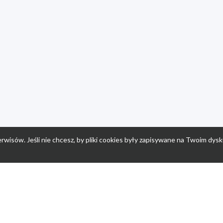
rwisów. Jeśli nie chcesz, by pliki cookies były zapisywane na Twoim dysk
a
Przepisy dla dzieci
Po