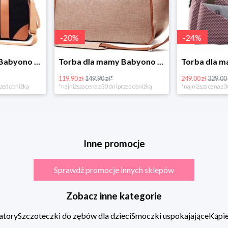
-
24
%
-
21
%
Torba dla mamy Babyono 1507/01 Comfort Chic w super cenie
Torba dla mam Beaba Sydney Play Print marsala
249.00 zł
329.00 zł*
76.90 zł
96.90 zł
rzed obniżką
*najniższa cena z 30 dni przed obniżką
*najniższa cena z 3
Inne promocje
Sprawdź promocje innych sklepów
Zobacz inne kategorie
atory
Szczoteczki do zębów dla dzieci
Smoczki uspokajające
Kąpie