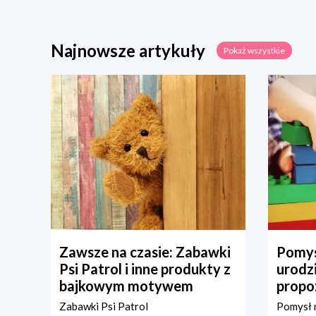
Najnowsze artykuły
Pokaż wszystkie
Zawsze na czasie: Zabawki
Pomys
Psi Patrol i inne produkty z
urodz
bajkowym motywem
propo
Zabawki Psi Patrol
Pomysł n