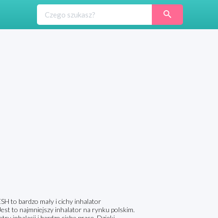
o bardzo mały i cichy inhalator
st to najmniejszy inhalator na rynku polskim.
inhalacji i bardzo ciche pracę. Dzięki