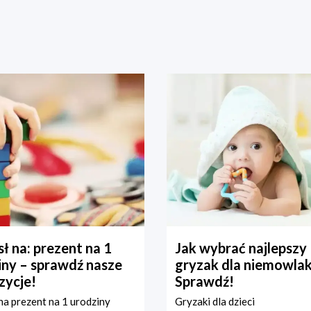
ł na: prezent na 1
Jak wybrać najlepszy
iny – sprawdź nasze
gryzak dla niemowla
zycje!
Sprawdź!
a prezent na 1 urodziny
Gryzaki dla dzieci