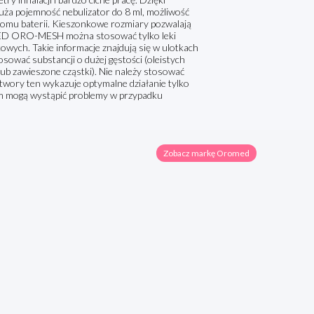
Duża pojemność nebulizator do 8 ml, możliwość
oziomu baterii. Kieszonkowe rozmiary pozwalają
ED ORO-MESH można stosować tylko leki
owych. Takie informacje znajdują się w ulotkach
sować substancji o dużej gęstości (oleistych
lub zawieszone cząstki). Nie należy stosować
twory ten wykazuje optymalne działanie tylko
ym mogą wystąpić problemy w przypadku
Zobacz markę Oromed