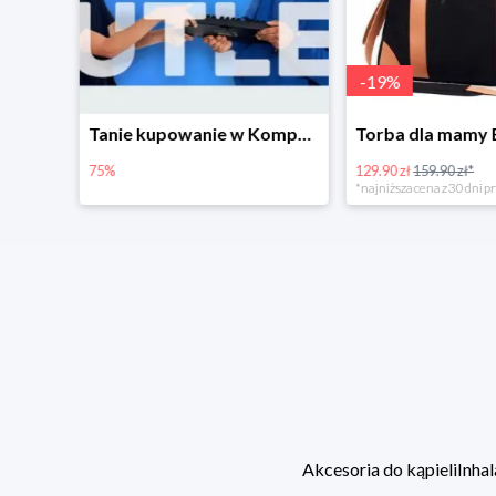
-
19
%
-
20
%
Tanie kupowanie w Komputronik
Torba dla mamy Babyono 1505/01 Comfort Icoinic 5/5
129.90 zł
159.90 zł*
119.90 zł
149.90 zł*
*najniższa cena z 30 dni przed obniżką
*najniższa cena z 30 dni p
Akcesoria do kąpieli
Inhal