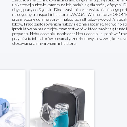
unikatowej budowie komory na lek, nadaje się dla osób „leżących”. 
ciągłej pracy do 3 godzin. Dioda zasilania oraz wskaźnik niskiego p
na dogodny transport inhalatora. UWAGA ! W inhalatorze OROM
przeznaczone do inhalacji w inhalatorach ultradźwiękowych/siateczk
leków. Przed zastosowaniem należy się z nią zapoznać. Nie wolno sto
iproduktów na bazie olejów oraz roztworów, które zawierają tłuste 
preparatu Nebu-dose hialuronic oraz Nebu-dose plus, ponieważ roz
przy użyciu inhalatorów pneumatyczno-tłokowych, w związku z cz
stosowania z innym typem inhalatora.