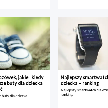
zówek, jakie i kiedy
Najlepszy smartwatch
ze buty dla dziecka
dziecka – ranking
ć
Najlepszy smartwatch dla dzi
ranking
 buty dla dziecka