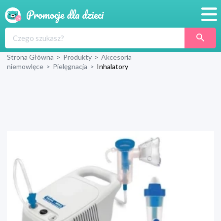
Promocje
Strona Główna
>
Produkty
>
Akcesoria
Produkty
niemowlęce
>
Pielęgnacja
>
Inhalatory
Sklepy
Blog
Wyprawka