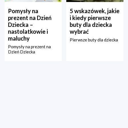
Pomysły na
5 wskazówek, jakie
prezent na Dzień
i kiedy pierwsze
Dziecka –
buty dla dziecka
nastolatkowie i
wybrać
maluchy
Pierwsze buty dla dziecka
Pomysły na prezent na
Dzień Dziecka