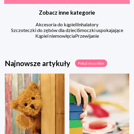
Zobacz inne kategorie
Akcesoria do kąpieli
Inhalatory
Szczoteczki do zębów dla dzieci
Smoczki uspokajające
Kąpiel niemowlęcia
Przewijanie
Najnowsze artykuły
Pokaż wszystkie