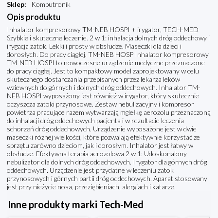
Sklep
:
Komputronik
Opis produktu
Inhalator kompresorowy TM-NEB HOSPI + irygator, TECH-MED
Szybkie i skuteczne leczenie. 2 w 1: inhalacja dolnych dróg oddechowy i
irygacja zatok. Lekki i prosty w obsłudze. Maseczki dla dzieci i
dorosłych. Do pracy ciągłej. TM-NEB HOSP Inhalator kompresorowy
TM-NEB HOSPI to nowoczesne urządzenie medyczne przeznaczone
do pracy ciągłej. Jest to kompaktowy model zaprojektowany w celu
skutecznego dostarczania przepisanych przez lekarza leków
wziewnych do górnych i dolnych dróg oddechowych. Inhalator TM-
NEB HOSPI wyposażony jest również w irygator, który skutecznie
oczyszcza zatoki przynosowe. Zestaw nebulizacyjny i kompresor
powietrza pracujące razem wytwarzają mgiełkę aerozolu przeznaczoną
do inhalacji dróg oddechowych pacjenta i w rezultacie leczenia
schorzeń dróg oddechowych. Urządzenie wyposażone jest w dwie
maseczki różnej wielkości, które pozwalają efektywnie korzystać ze
sprzętu zarówno dzieciom, jak i dorosłym. Inhalator jest łatwy w
obsłudze. Efektywna terapia aerozolowa 2 w 1: Udoskonalony
nebulizator dla dolnych dróg oddechowych. Irygator dla górnych dróg
oddechowych. Urządzenie jest przydatne w leczeniu zatok
przynosowych i górnych partii dróg oddechowych. Aparat stosowany
jest przy nieżycie nosa, przeziębieniach, alergiach i katarze.
Inne produkty marki Tech-Med