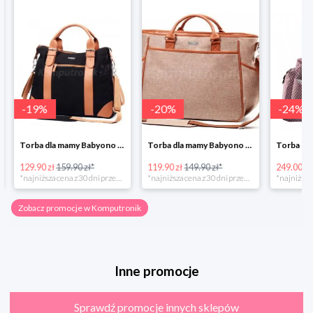
-
19
%
-
20
%
-
24
%
Torba dla mamy Babyono 1505/01 Comfort Icoinic 5/5
Torba dla mamy Babyono 1507/01 Comfort Chic w super cenie
129.90 zł
159.90 zł*
119.90 zł
149.90 zł*
249.00 zł
*najniższa cena z 30 dni przed obniżką
*najniższa cena z 30 dni przed obniżką
Zobacz promocje w Komputronik
Inne promocje
Sprawdź promocje innych sklepów