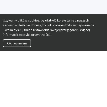
Używamy plików cookies, by ułatwić korzystanie z naszych
serwisów. Jeśli nie chcesz, by pliki cookies były zapisywane na
Twoim dysku, zmień ustawienia swojej przeglądarki. Więcej
informacji:
polityka prywatności
.
Ok, rozumiem