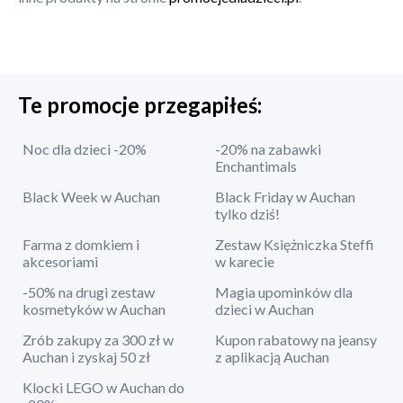
Te promocje przegapiłeś:
Noc dla dzieci -20%
-20% na zabawki
Enchantimals
Black Week w Auchan
Black Friday w Auchan
tylko dziś!
Farma z domkiem i
Zestaw Księżniczka Steffi
akcesoriami
w karecie
-50% na drugi zestaw
Magia upominków dla
kosmetyków w Auchan
dzieci w Auchan
Zrób zakupy za 300 zł w
Kupon rabatowy na jeansy
Auchan i zyskaj 50 zł
z aplikacją Auchan
Klocki LEGO w Auchan do