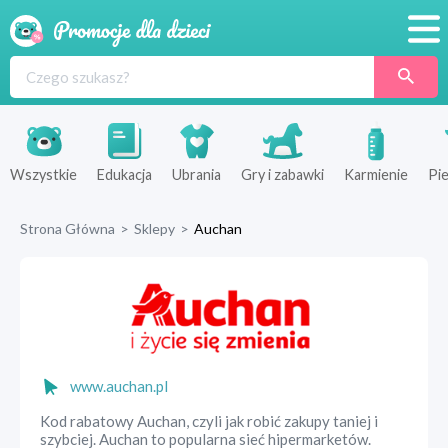
Promocje
Produkty
Sklepy
Wszystkie
Edukacja
Ubrania
Gry i zabawki
Karmienie
Pie
Blog
Strona Główna
>
Sklepy
>
Auchan
Wyprawka
www.auchan.pl
Kod rabatowy Auchan, czyli jak robić zakupy taniej i
szybciej. Auchan to popularna sieć hipermarketów.