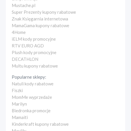
Mustache.pl
Super Prezenty kupony rabatowe
Znak Księgarnia internetowa
MamaGama kupony rabatowe
4Home
iELM kody promocyjne
RTV EURO AGD
Plush kody promocyjne
DECATHLON
Multu kupony rabatowe
Popularne sklepy:
Natuli kody rabatowe
Fiszki
MomMe wyprzedaże
Marilyn
Biedronka promocje
Mamaiti
Kinderkraft kupony rabatowe
Maylily