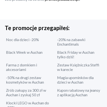
Te promocje przegapiłeś:
Noc dla dzieci -20%
-20% na zabawki
Enchantimals
Black Week w Auchan
Black Friday w Auchan
tylko dziś!
Farma z domkiem i
Zestaw Księżniczka Steffi
akcesoriami
w karecie
-50% na drugi zestaw
Magia upominków dla
kosmetyków w Auchan
dzieci w Auchan
Zrób zakupy za 300 zł w
Kupon rabatowy na jeansy
Auchan i zyskaj 50 zł
z aplikacją Auchan
Klocki LEGO w Auchan do