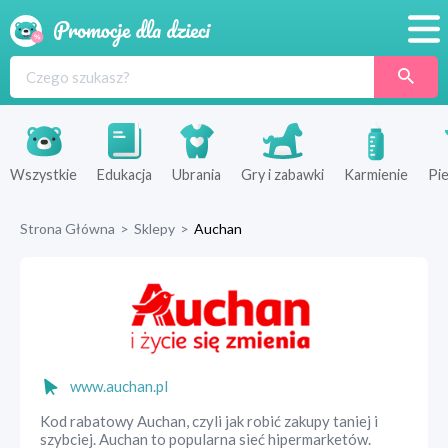
Promocje
Produkty
Sklepy
Wszystkie
Edukacja
Ubrania
Gry i zabawki
Karmienie
Pie
Blog
Strona Główna
>
Sklepy
>
Auchan
Wyprawka
www.auchan.pl
Kod rabatowy Auchan, czyli jak robić zakupy taniej i
szybciej. Auchan to popularna sieć hipermarketów.