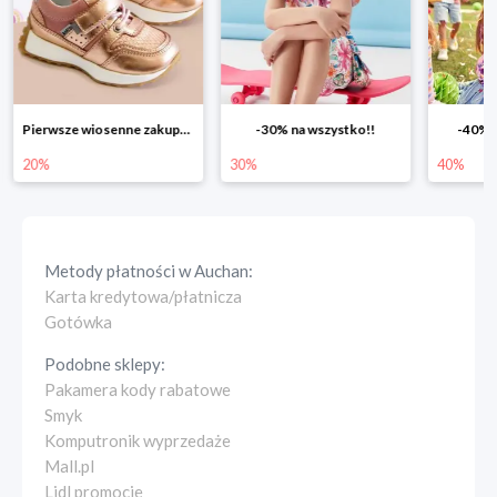
Pierwsze wiosenne zakupy -20%
-30% na wszystko!!
-40% n
20%
30%
40%
Metody płatności w
Auchan
:
Karta kredytowa/płatnicza
Gotówka
Podobne sklepy:
Pakamera kody rabatowe
Smyk
Komputronik wyprzedaże
Mall.pl
Lidl promocje