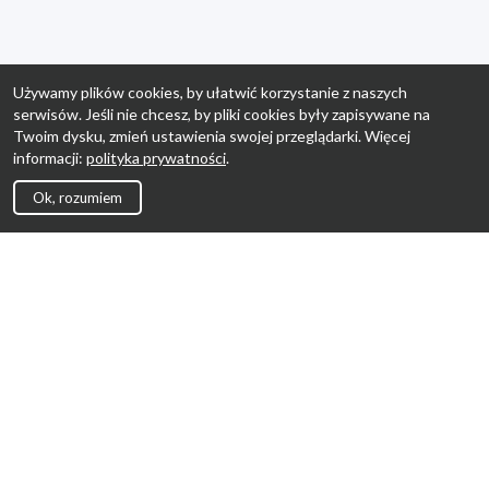
Używamy plików cookies, by ułatwić korzystanie z naszych
serwisów. Jeśli nie chcesz, by pliki cookies były zapisywane na
Twoim dysku, zmień ustawienia swojej przeglądarki. Więcej
informacji:
polityka prywatności
.
Ok, rozumiem