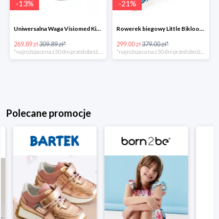
-
13
%
-
21
%
Uniwersalna Waga Visiomed Kiddy Up dla niemowlaka -13%
Rowerek biegowy Little Bikloon -21%
269.89 zł
309.89 zł*
299.00 zł
379.00 zł*
*najniższa cena z 30 dni przed obniżką
*najniższa cena z 30 dni przed obniżką
Polecane promocje