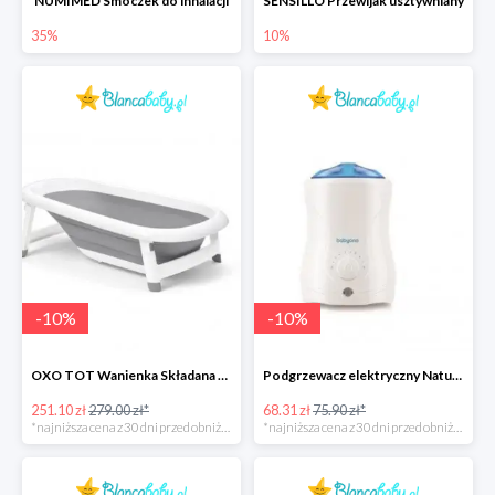
NUMIMED Smoczek do inhalacji
SENSILLO Przewijak usztywniany
35%
10%
-
10
%
-
10
%
OXO TOT Wanienka Składana dla Niemowląt
Podgrzewacz elektryczny Natural Nursing Babyono
251.10 zł
279.00 zł*
68.31 zł
75.90 zł*
*najniższa cena z 30 dni przed obniżką
*najniższa cena z 30 dni przed obniżką