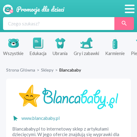
Promocje
Produkty
Sklepy
Wszystkie
Edukacja
Ubrania
Gry i zabawki
Karmienie
Pie
Blog
Strona Główna
>
Sklepy
>
Blancababy
Wyprawka
www.blancababy.pl
Blancababy.pl to internetowy sklep z artykułami
dziecięcymi. W jego ofercie znajdują się wyprawki dla