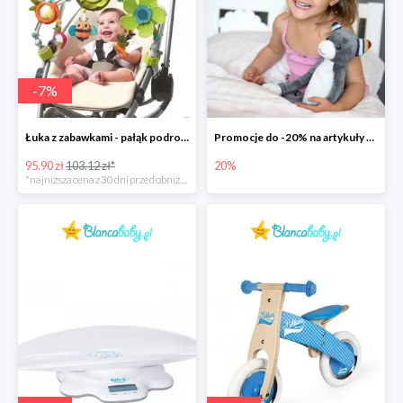
-
7
%
Łuka z zabawkami - pałąk podrożny -7%
Promocje do -20% na artykuły dla dzieci w Blancababy.pl
95.90 zł
103.12 zł*
20%
*najniższa cena z 30 dni przed obniżką