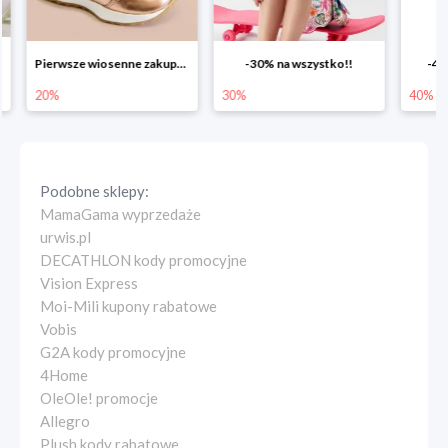
Pierwsze wiosenne zakupy -20%
-30% na wszystko!!
-40% n
20%
30%
40%
Podobne sklepy:
MamaGama wyprzedaże
urwis.pl
DECATHLON kody promocyjne
Vision Express
Moi-Mili kupony rabatowe
Vobis
G2A kody promocyjne
4Home
OleOle! promocje
Allegro
Plush kody rabatowe