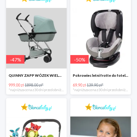
-
47
%
-
50
%
QUINNY ZAPP WÓZEK WIELOFUNKCYJNY 2W1
Pokrowiec letni frotte do fotelika RUBI COOL -50%
999.00 zł
1898.00 zł*
69.90 zł
139.90 zł*
*najniższa cena z 30 dni przed obniżką
*najniższa cena z 30 dni przed obniżką