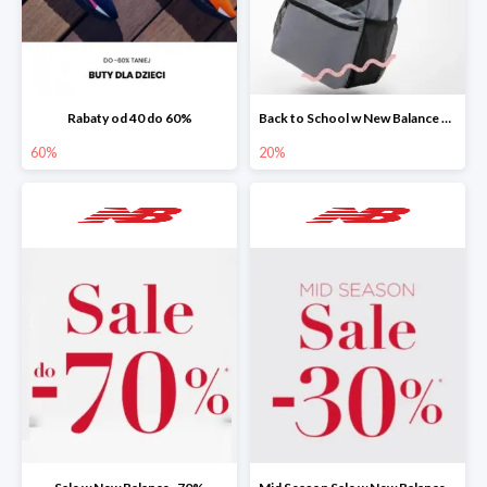
Rabaty od 40 do 60%
Back to School w New Balance do -20%
60%
20%