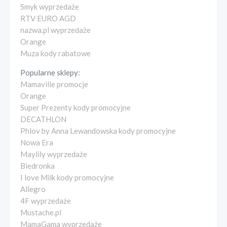
Smyk wyprzedaże
RTV EURO AGD
nazwa.pl wyprzedaże
Orange
Muza kody rabatowe
Popularne sklepy:
Mamaville promocje
Orange
Super Prezenty kody promocyjne
DECATHLON
Phlov by Anna Lewandowska kody promocyjne
Nowa Era
Maylily wyprzedaże
Biedronka
I love Milk kody promocyjne
Allegro
4F wyprzedaże
Mustache.pl
MamaGama wyprzedaże