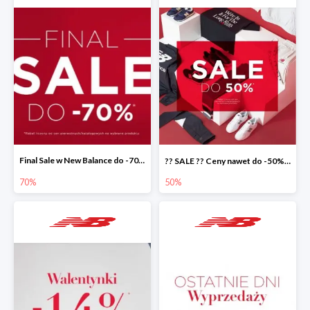
Final Sale w New Balance do -70%
?? SALE ?? Ceny nawet do -50% ⬇️⬇️
70%
50%