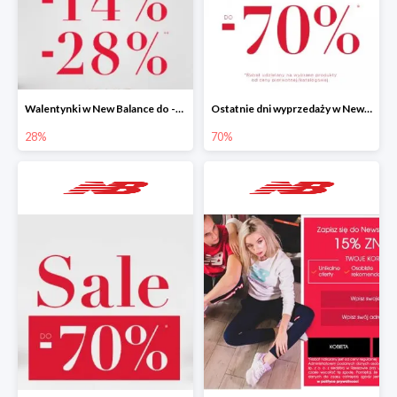
Walentynki w New Balance do -28%
Ostatnie dni wyprzedaży w New Balance -70%
28%
70%