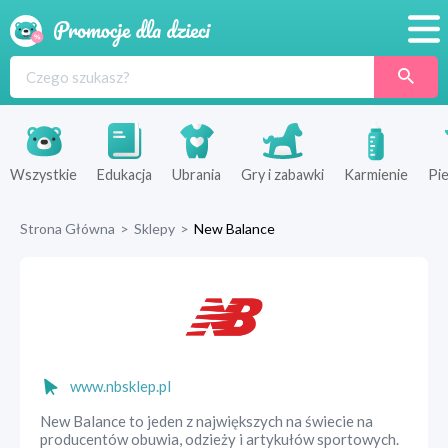
Promocje
Produkty
Sklepy
Wszystkie
Edukacja
Ubrania
Gry i zabawki
Karmienie
Pie
Blog
Strona Główna
>
Sklepy
>
New Balance
Wyprawka
www.nbsklep.pl
New Balance to jeden z największych na świecie na
producentów obuwia, odzieży i artykułów sportowych.