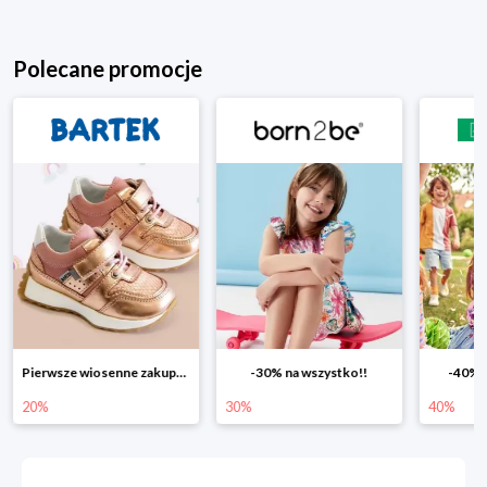
Polecane promocje
Pierwsze wiosenne zakupy -20%
-30% na wszystko!!
-40% n
20%
30%
40%