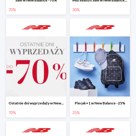
Sale w New Balance -70%
Mid Season Sale w New Balance -30%
70%
30%
Ostatnie dni wyprzedaży w New Balance do -70%
Plecak+1 w New Balance -25%
70%
25%