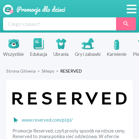
Promocje
Produkty
Sklepy
Wszystkie
Edukacja
Ubrania
Gry i zabawki
Karmienie
Pie
Blog
Strona Główna
>
Sklepy
>
RESERVED
Wyprawka
www.reserved.com/pl/pl/
Promocje Reserved, czyli prosty spsoób na niższe ceny.
Reserved to znana polska sieć odzieżowa. W ofercie