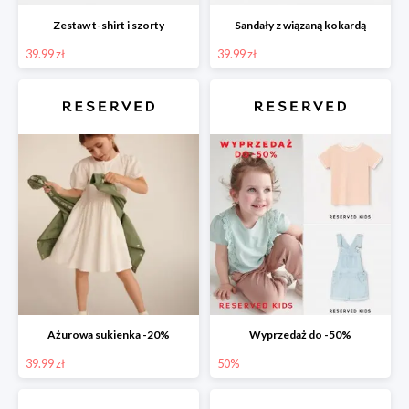
Zestaw t-shirt i szorty
Sandały z wiązaną kokardą
39.99 zł
39.99 zł
Ażurowa sukienka -20%
Wyprzedaż do -50%
39.99 zł
50%