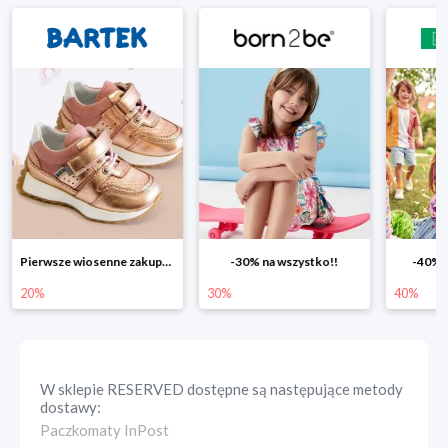
Pierwsze wiosenne zakupy -20%
-30% na wszystko!!
-40% n
20%
30%
40%
W sklepie
RESERVED
dostępne są następujące metody
dostawy:
Paczkomaty InPost