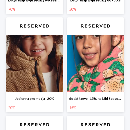
Drugi etap wyprzedaży w Reserved
Drugi etap wyprzedaży do -50%
70%
50%
Jesienna promocja -20%
dodatkowe -15% na Mid Season Sale
20%
15%