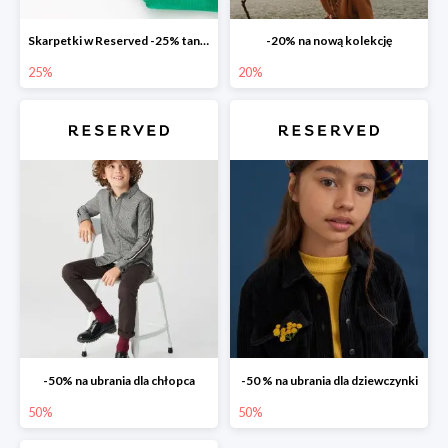
Skarpetki w Reserved -25% taniej
-20% na nową kolekcję
25%
20%
-50% na ubrania dla chłopca
-50 % na ubrania dla dziewczynki
50%
50%