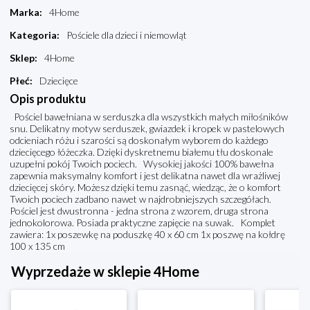
Marka
:
4Home
Kategoria
:
Pościele dla dzieci i niemowląt
Sklep
:
4Home
Płeć
:
Dziecięce
Opis produktu
Pościel bawełniana w serduszka dla wszystkich małych miłośników
snu. Delikatny motyw serduszek, gwiazdek i kropek w pastelowych
odcieniach różu i szarości są doskonałym wyborem do każdego
dziecięcego łóżeczka. Dzięki dyskretnemu białemu tłu doskonale
uzupełni pokój Twoich pociech. Wysokiej jakości 100% bawełna
zapewnia maksymalny komfort i jest delikatna nawet dla wrażliwej
dziecięcej skóry. Możesz dzięki temu zasnąć, wiedząc, że o komfort
Twoich pociech zadbano nawet w najdrobniejszych szczegółach.
Pościel jest dwustronna - jedna strona z wzorem, druga strona
jednokolorowa. Posiada praktyczne zapięcie na suwak. Komplet
zawiera: 1x poszewkę na poduszkę 40 x 60 cm 1x poszwę na kołdrę
100 x 135 cm
Wyprzedaże w sklepie 4Home