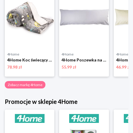
4Home
4Home
4Home
4Home Koc świecący z barankiem Dino, 150 x 200 cm
4Home Poszewka na poduszkę relaksacyjną Mąż zastępczy jasnoszary, 50 x 150 cm
78.98 zł
55.99 zł
46.99 zł
Zobacz markę 4Home
Promocje w sklepie 4Home