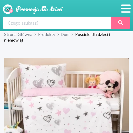
Promocje
Strona Główna
>
Produkty
>
Dom
>
Pościele dla dzieci i
Produkty
niemowląt
Sklepy
Blog
Wyprawka