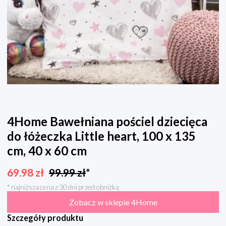
4Home Bawełniana pościel dziecięca
do łóżeczka Little heart, 100 x 135
cm, 40 x 60 cm
69.98
zł
99.99
zł
*
* najniższa cena z 30 dni przed obniżką
Zobacz w sklepie 4Home
Szczegóły produktu