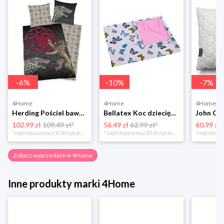
-
6
%
-
10
%
-
7
%
4Home
4Home
4Home
Herding Pościel bawełniana Game of the Thrones, 140 x 200 cm, 70 x 90 cm
Bellatex Koc dziecięcy Bára Butterfly różowy, 75 x 100 cm
102.99 zł
109.49 zł*
56.49 zł
62.99 zł*
60.99 zł
*najniższa cena z 30 dni przed obniżką
*najniższa cena z 30 dni przed obniżką
Zobacz wyprzedaże w 4Home
Inne produkty marki 4Home