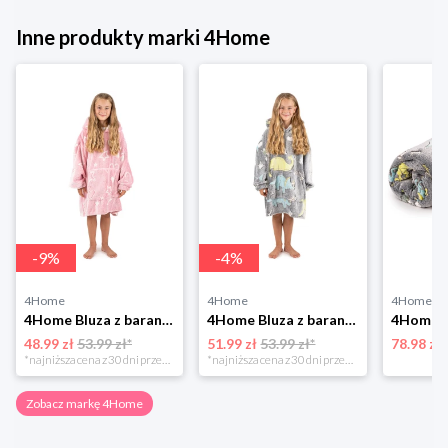
Inne produkty marki 4Home
-
9
%
-
4
%
4Home
4Home
4Home
4Home Bluza z barankiem mikroplusz świecąca Hearts, uni S - dziecięca
4Home Bluza z barankiem mikroplusz świecąca Dino, uni S - dziecięca
48.99 zł
53.99 zł*
51.99 zł
53.99 zł*
78.98 zł
*najniższa cena z 30 dni przed obniżką
*najniższa cena z 30 dni przed obniżką
Zobacz markę 4Home