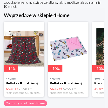
pozostawienie go na świetle tak długo, jak to możliwe, ale co najmniej
10 minut.
Wyprzedaże w sklepie 4Home
-
14
%
-
10
%
-
10
%
4Home
4Home
4Home
Bellatex Koc dziecięcy Ella Serduszka, 100 x 155 cm
Bellatex Koc dziecięcy Bára Butterfly różowy, 75 x 100 cm
65.48 zł
75.98 zł*
56.49 zł
62.99 zł*
42.49 zł
*najniższa cena z 30 dni przed obniżką
*najniższa cena z 30 dni przed obniżką
Zobacz wyprzedaże w 4Home