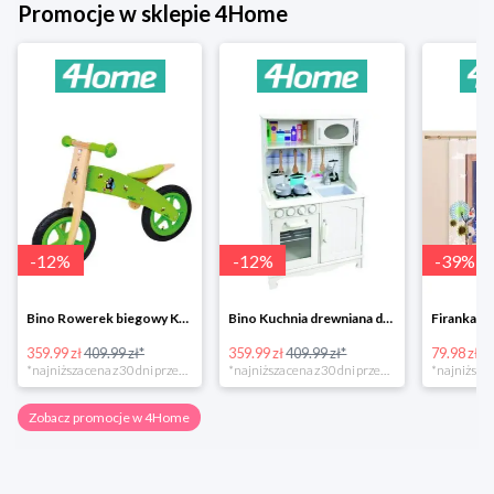
Promocje w sklepie 4Home
-
12
%
-
12
%
-
39
%
Bino Rowerek biegowy Krecik
Bino Kuchnia drewniana dla dzieci Provence
359.99 zł
409.99 zł*
359.99 zł
409.99 zł*
79.98 zł
13
*najniższa cena z 30 dni przed obniżką
*najniższa cena z 30 dni przed obniżką
Zobacz promocje w 4Home