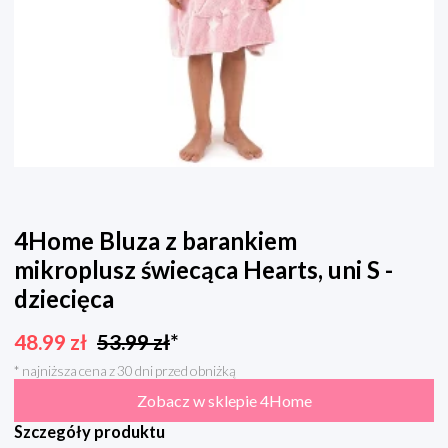
4Home Bluza z barankiem
mikroplusz świecąca Hearts, uni S -
dziecięca
48.99
zł
53.99
zł
*
* najniższa cena z 30 dni przed obniżką
Zobacz w sklepie 4Home
Szczegóły produktu