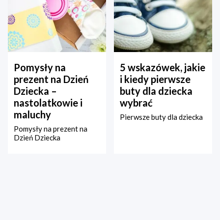
Pomysły na
5 wskazówek, jakie
prezent na Dzień
i kiedy pierwsze
Dziecka –
buty dla dziecka
nastolatkowie i
wybrać
maluchy
Pierwsze buty dla dziecka
Pomysły na prezent na
Dzień Dziecka