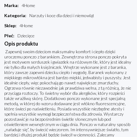
Marka
:
4Home
Kategoria
:
Narzuty i koce dla dzieci i niemowląt
Sklep
:
4Home
Płeć
:
Dziecięce
Opis produktu
Zapewnij swoim dzieciom maksymalny komfort i ciepło dzięki
uroczemu ponczo z barankiem. Zewnętrzna strona ponczo pokryta
jest motywem serduszek i gwiazdek na różowym tle, który jest idealny
nie tylko dla małych księżniczek. Wnętrze wykonane jest z baranka,
który zawsze zapewni dziecku ciepło i wygodę. Baranek wykonany z
miękkiego mikrowłókna jest bardzo miękki, jedwabisty i puszysty. Jest
idealnie ciepły, więc pokochają go nawet największe zmarzluchy.
Ogrzewa równie niezawodnie jak prawdziwa wełna, z tą różnicą, że nie
przyciąga roztoczy. To świetny wybór dla alergików, który rozpieści
także wrażliwą skórę. Dodatkowo ponczo wykonane jest specjalną
metodą, w której do wzoru dodawane jest włókno fluorescencyjne,
które świeci po naświetleniu. Posiada wszystkie niezbędne atesty i
spełnia wszystkie wymogi bezpieczeństwa dla zdrowia. Wystarczy
pozostawić je na bezpośrednim świetle słonecznym lub pod
oświetleniem wewnętrznym w ciągu dnia. Ponczo w naturalny sposób
„naładuje się”, by świecić wieczorem. Im intensywniejsze światło, tym
bardziej i dłużej produkt będzie świecił w ciemności. Zalecamy