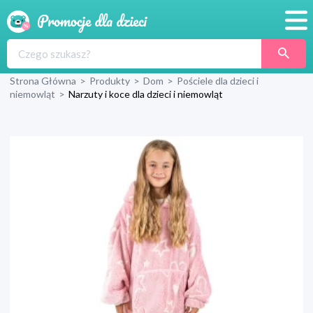
Promocje
Strona Główna
>
Produkty
>
Dom
>
Pościele dla dzieci i
Produkty
niemowląt
>
Narzuty i koce dla dzieci i niemowląt
Sklepy
Blog
Wyprawka