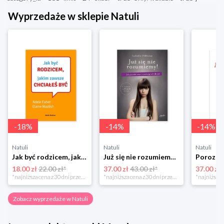
Wyprzedaże w sklepie Natuli
-
18
%
-
14
%
-
14
%
Natuli
Natuli
Natuli
Jak być rodzicem, jakim zawsze chciałeś być Media rodzina
Już się nie rozumiemy! Jak przeżyć czas trzaskających drzwi Esprit
18.00 zł
22.00 zł*
37.00 zł
43.00 zł*
37.00 zł
*najniższa cena z 30 dni przed obniżką
*najniższa cena z 30 dni przed obniżką
Zobacz wyprzedaże w Natuli