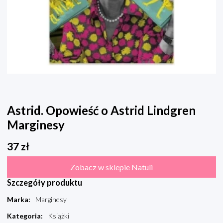
Astrid. Opowieść o Astrid Lindgren
Marginesy
37
zł
Zobacz w sklepie Natuli
Szczegóły produktu
Marka
:
Marginesy
Kategoria
:
Książki