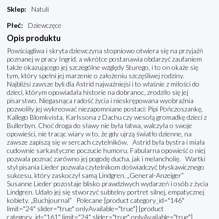
Sklep
:
Natuli
Płeć
:
Dziewczęce
Opis produktu
Powściągliwa i skryta dziewczyna stopniowo otwiera się na przyjaźń
poznanej w pracy Ingrid, a wkrótce postanawia obdarzyć zaufaniem
także okazującego jej szczególne względy Sturego, i to on okaże się
tym, który spełni jej marzenie o założeniu szczęśliwej rodziny.
Najbliżsi zawsze byli dla Astrid najważniejsi i to właśnie z miłości do
dzieci, którym opowiadała historie na dobranoc, zrodziło się jej
pisarstwo. Niegasnąca radość życia i nieskrępowana wyobraźnia
pozwoliły jej wykreować niezapomniane postaci: Pipi Pończoszankę,
Kallego Blomkvista, Karlssona z Dachu czy wesołą gromadkę dzieci z
Bullerbyn. Choć droga do sławy nie była łatwa, walczyła o swoje
opowieści, nie tracąc wiary w to, że gdy ujrzą światło dzienne, na
zawsze zapiszą się w sercach czytelników. Astrid była bystra i miała
cudownie sarkastyczne poczucie humoru. Fabularna opowieść o niej
pozwala poznać zarówno jej pogodę ducha, jak i melancholię. Wartki
styl pisania Lieder pozwala czytelnikom doświadczyć błyskawicznego
sukcesu, który zaskoczył samą Lindgren. „General-Anzeiger”
Susanne Lieder pozostaje blisko prawdziwych wydarzeń i osób z życia
Lindgren. Udało jej się stworzyć subtelny portret silnej, empatycznej
kobiety. „Buchjournal” Polecane [product category_id="146"
limit="24" slider="true" onlyAvailable="true"] [product
category_id="161" limit="24" slider="true" onlyAvailable="true"]