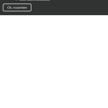
Ok, rozumiem
Strona Główna
Promocje
Sklepy
Wyprawka