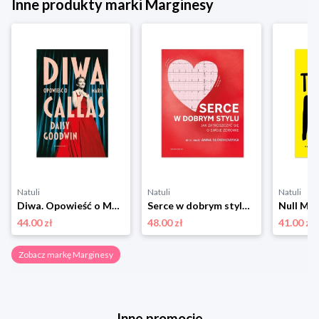
Inne produkty marki Marginesy
Natuli
Natuli
Natuli
Diwa. Opowieść o Marii Callas Marginesy
Serce w dobrym stylu. Jak świadomie zarządzać własnym zdrowiem Marginesy
Null Mar
44.00 zł
48.00 zł
41.00 zł
Zobacz markę Marginesy
Inne promocje