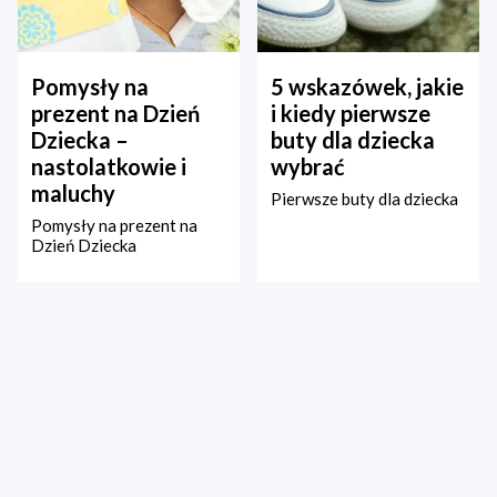
Pomysły na
5 wskazówek, jakie
prezent na Dzień
i kiedy pierwsze
Dziecka –
buty dla dziecka
nastolatkowie i
wybrać
maluchy
Pierwsze buty dla dziecka
Pomysły na prezent na
Dzień Dziecka