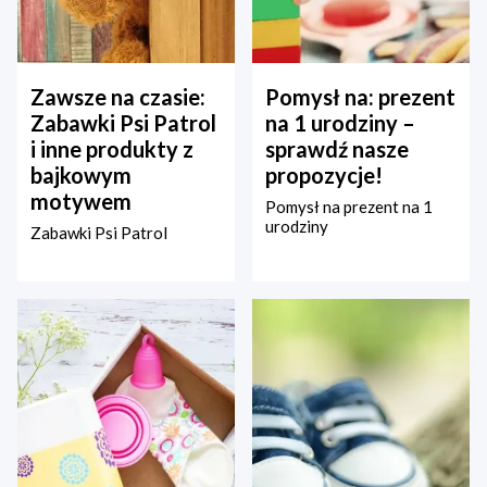
Zawsze na czasie:
Pomysł na: prezent
Zabawki Psi Patrol
na 1 urodziny –
i inne produkty z
sprawdź nasze
bajkowym
propozycje!
motywem
Pomysł na prezent na 1
urodziny
Zabawki Psi Patrol