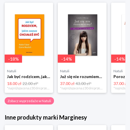
-
18
%
-
14
%
-
14
%
Natuli
Natuli
Natuli
Jak być rodzicem, jakim zawsze chciałeś być Media rodzina
Już się nie rozumiemy! Jak przeżyć czas trzaskających drzwi Esprit
18.00 zł
22.00 zł*
37.00 zł
43.00 zł*
37.00 zł
*najniższa cena z 30 dni przed obniżką
*najniższa cena z 30 dni przed obniżką
Zobacz wyprzedaże w Natuli
Inne produkty marki Marginesy