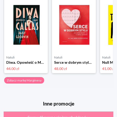
Natuli
Natuli
Natuli
Diwa. Opowieść o Marii Callas Marginesy
Serce w dobrym stylu. Jak świadomie zarządzać własnym zdrowiem Marginesy
Null Mar
44.00 zł
48.00 zł
41.00 zł
Zobacz markę Marginesy
Inne promocje