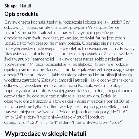
Sklep
:
Natuli
Opis produktu
Czy zwierzęta kochają, tęsknią, rozpaczają i cieszą się jak ludzie? Czy
odczuwają radość, smutek, a nawet przyjaźń? W książce "Serce i
pazur" Simona Kossak zabiera nas w fascynującą podróż po
emocjonalnym życiu zwierząt, pokazując, że świat fauny jest pełen
uczuć, o których często nie mamy pojęcia. Opierając się na swojej
rozległej wiedzy naukowej oraz wieloletnich doświadczeniach z Puszczy
Białowieskiej, autorka z pasją i humorem opowiada o: Zalecie i wadzie
życia w grupie i samotności – jak zwierzęta radzą sobie z relacjami
społecznymi? Miłości rodzicielskiej – jak głęboko i troskliwie rodzice
opiekują się młodymi? Radości i smutku – jak zwierzęta wyrażają swoje
emocje? Strachu i złości – jakie strategie obrony i komunikacji stosują
w obliczu zagrożeń? Zabawie, empatii i agresji – jakie cechy charakteru
odkrywają w codziennym życiu? Simona Kossak, wybitna biolog i
popularyzatorka nauki, w swojej gawędziarskiej, pełnej anegdot formie
opowiada o świecie zwierząt z miłością i szacunkiem. Dzięki jej
obserwacjom z Puszczy Białowieskiej – gdzie mieszkała ponad 30 lat –
książka jest nie tylko źródłem wiedzy, ale i inspiracją do refleksji nad
naszym miejscem w świecie. Polecane [product category_id="146"
limit="24" slider="true" onlyAvailable="true"] [product
category_id="123" limit="24" slider="true" onlyAvailable="true"]
Wyprzedaże w sklepie Natuli