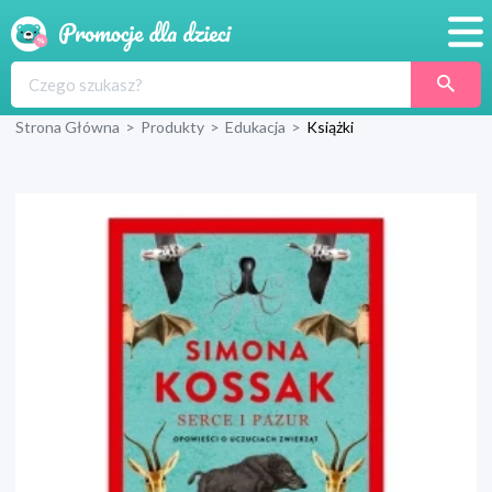
Promocje
Strona Główna
>
Produkty
>
Edukacja
>
Książki
Produkty
Sklepy
Blog
Wyprawka