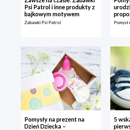
Psi Patrol i inne produkty z
urodz
bajkowym motywem
propo
Zabawki Psi Patrol
Pomysł n
Pomysły na prezent na
5 wska
Dzień Dziecka –
pierws