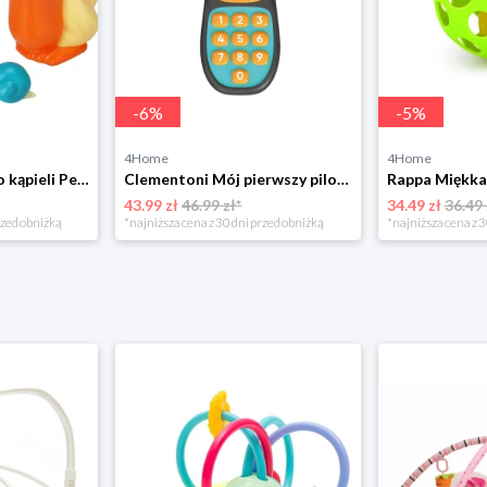
-
6
%
-
5
%
4Home
4Home
Zestaw zabawek do kąpieli Pelikan, od 4 miesięcy 4-Home
Clementoni Mój pierwszy pilot, 17 cm
43.99 zł
46.99 zł*
34.49 zł
36.49 
rzed obniżką
*najniższa cena z 30 dni przed obniżką
*najniższa cena z 3