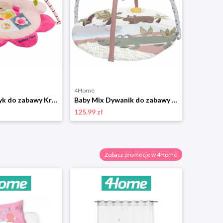
4Home
4Home
Baby Mix Kocyk do zabawy Króliczek, 87 x 41 cm
Baby Mix Dywanik do zabawy Sahara Animals, 90 x 60cm
125.99 zł
39.99 zł
Zobacz promocje w 4Home