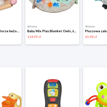
4Home
4Home
Goki Chwytak w kolorze beżowo-jasnoróżowym - 0+ rozmiar: onesize
Baby Mix Play Blanket Owls, średnica 89 cm
114.99 zł
65.98 zł