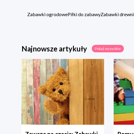
Zabawki ogrodowe
Piłki do zabawy
Zabawki drewni
Najnowsze artykuły
Pokaż wszystkie
Zawsze na czasie: Zabawki
Pomys