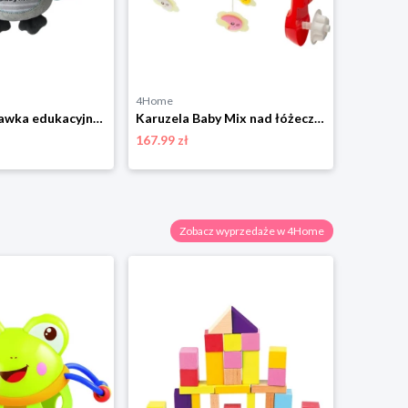
4Home
4Home
Pluszowa zabawka edukacyjna Baby Mix z klipsem Sowa, zielona
Karuzela Baby Mix nad łóżeczko z projektorem świetlnym, czerwona
167.99 zł
181.99 zł
Zobacz wyprzedaże w 4Home