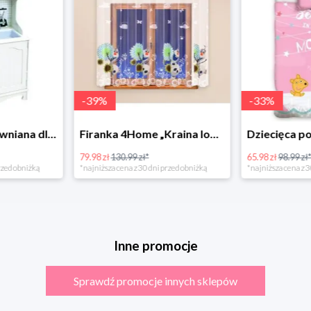
-
39
%
-
33
%
Bino Kuchnia drewniana dla dzieci Provence
Firanka 4Home „Kraina lodu” (Frozen)
79.98 zł
130.99 zł*
65.98 zł
98.99 zł
rzed obniżką
*najniższa cena z 30 dni przed obniżką
*najniższa cena z 3
Inne promocje
Sprawdź promocje innych sklepów