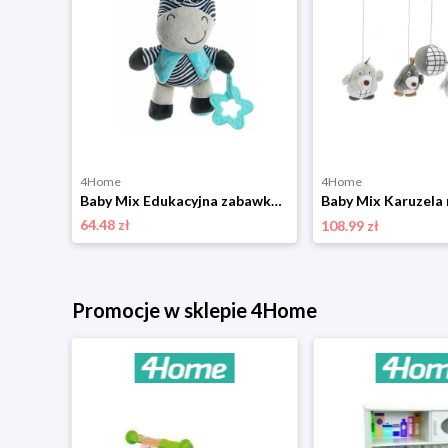
4Home
4Home
Baby Mix Pluszowa zabawka dla dzieci z mechanizmemmuzycznym i klipsem Miś niebieski, 24 cm
Baby Mix Edukacyjna zabawka pluszowa z klipsemZebra, 17 cm
64.48 zł
108.99 zł
Promocje w sklepie 4Home