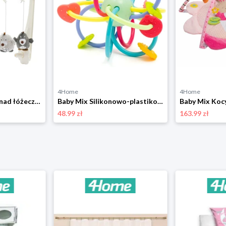
4Home
4Home
Baby Mix Karuzela nad łóżeczko Krtečci, szara
Baby Mix Silikonowo-plastikowy gryzak zgrzechotką, 12 cm
48.99 zł
163.99 zł