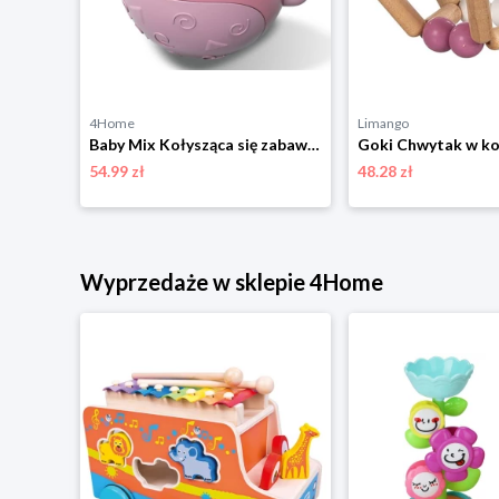
4Home
Limango
Pluszowa zabawka dla niemowląt Baby Mix z maszynądo zabawy Królik
Baby Mix Kołysząca się zabawka pingwin różowy, 14 cm
54.99 zł
48.28 zł
Wyprzedaże w sklepie 4Home