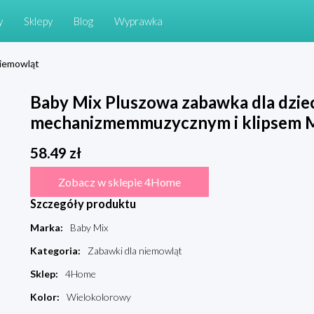
y
Sklepy
Blog
Wyprawka
niemowląt
Baby Mix Pluszowa zabawka dla dziec
mechanizmemmuzycznym i klipsem M
58.49
zł
Zobacz w sklepie 4Home
Szczegóły produktu
Marka
:
Baby Mix
Kategoria
:
Zabawki dla niemowląt
Sklep
:
4Home
Kolor
:
Wielokolorowy