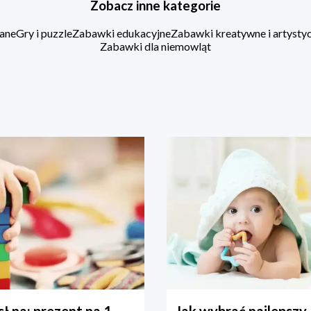
Zobacz inne kategorie
ane
Gry i puzzle
Zabawki edukacyjne
Zabawki kreatywne i artysty
Zabawki dla niemowląt
ł na: prezent na 1
Jak wybrać najlepszy