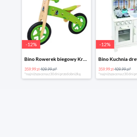
-
12
%
-
12
%
4Home Koc baranek świecący Dino
Bino Rowerek biegowy Krecik
359.99 zł
409.99 zł*
359.99 zł
409.99 zł*
*najniższa cena z 30 dni przed obniżką
*najniższa cena z 30 dni p