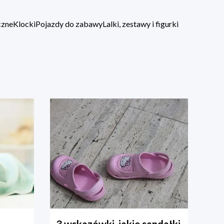
czne
Klocki
Pojazdy do zabawy
Lalki, zestawy i figurki
3 wskazówki, jakie sandałki